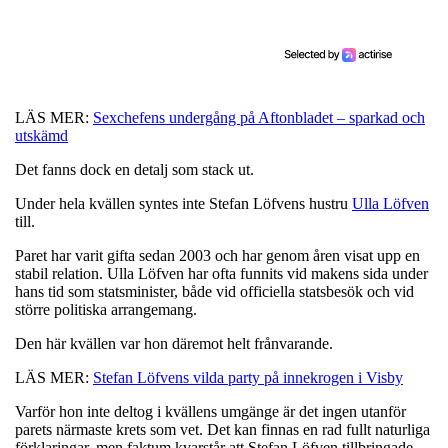
LÄS MER:
Sexchefens undergång på Aftonbladet – sparkad och
utskämd
Det fanns dock en detalj som stack ut.
Under hela kvällen syntes inte Stefan Löfvens hustru
Ulla Löfven
till.
Paret har varit gifta sedan 2003 och har genom åren visat upp en
stabil relation. Ulla Löfven har ofta funnits vid makens sida under
hans tid som statsminister, både vid officiella statsbesök och vid
större politiska arrangemang.
Den här kvällen var hon däremot helt frånvarande.
LÄS MER:
Stefan Löfvens vilda party på innekrogen i Visby
Varför hon inte deltog i kvällens umgänge är det ingen utanför
parets närmaste krets som vet. Det kan finnas en rad fullt naturliga
förklaringar, men faktum kvarstår att Stefan Löfven tillbringade