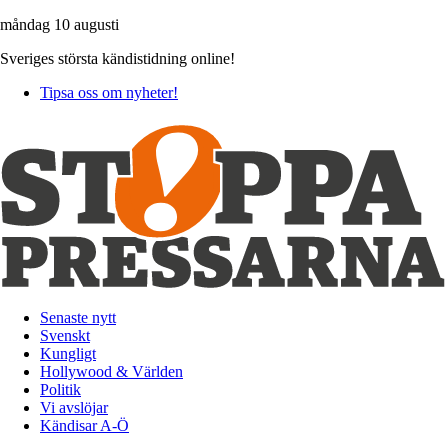
måndag 10 augusti
Sveriges största kändistidning online!
Tipsa oss om nyheter!
Senaste nytt
Svenskt
Kungligt
Hollywood & Världen
Politik
Vi avslöjar
Kändisar A-Ö