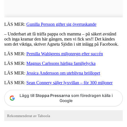
LÄS MER:
Gunilla Persson gifter sig överraskande
– Underbart att få träffa pappa och mamma – på säkert avstånd
och inga kramar den här gången, men vi fick ses!! Det kändes
som det viktiga, skriver Agneta Sjödin i sitt inlägg på Facebook.
LÄS MER:
Pernilla Wahlgrens miljonregn efter succén
LÄS MER:
Magnus Carlssons härliga familjelycka
LÄS MER:
Jessica Andersson om uteblivna bröllopet
LÄS MER:
Sean Connery säljer lyxvillan – för 300 miljoner
Lägg till
Stoppa Pressarna
som föredragen källa i
Google