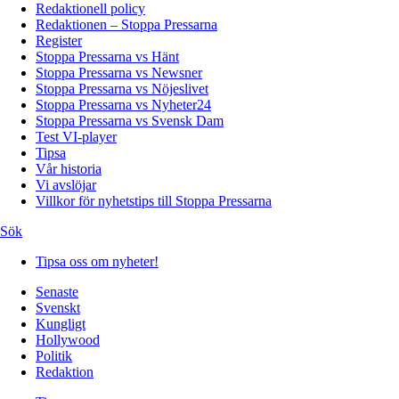
Redaktionell policy
Redaktionen – Stoppa Pressarna
Register
Stoppa Pressarna vs Hänt
Stoppa Pressarna vs Newsner
Stoppa Pressarna vs Nöjeslivet
Stoppa Pressarna vs Nyheter24
Stoppa Pressarna vs Svensk Dam
Test VI-player
Tipsa
Vår historia
Vi avslöjar
Villkor för nyhetstips till Stoppa Pressarna
Sök
Tipsa oss om nyheter!
Senaste
Svenskt
Kungligt
Hollywood
Politik
Redaktion