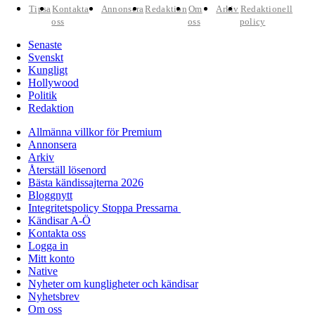
Tipsa
Kontakta
Annonsera
Redaktion
Om
Arkiv
Redaktionell
oss
oss
policy
Senaste
Svenskt
Kungligt
Hollywood
Politik
Redaktion
Allmänna villkor för Premium
Annonsera
Arkiv
Återställ lösenord
Bästa kändissajterna 2026
Bloggnytt
Integritetspolicy Stoppa Pressarna
Kändisar A-Ö
Kontakta oss
Logga in
Mitt konto
Native
Nyheter om kungligheter och kändisar
Nyhetsbrev
Om oss