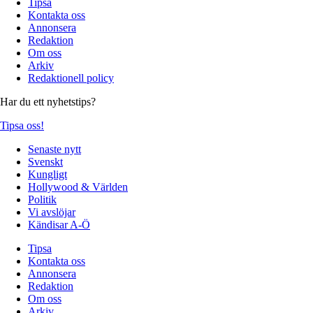
Tipsa
Kontakta oss
Annonsera
Redaktion
Om oss
Arkiv
Redaktionell policy
Har du ett nyhetstips?
Tipsa oss!
Senaste nytt
Svenskt
Kungligt
Hollywood & Världen
Politik
Vi avslöjar
Kändisar A-Ö
Tipsa
Kontakta oss
Annonsera
Redaktion
Om oss
Arkiv