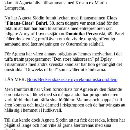
klart att Agneta blivit tillsammans med Kristin ex Martin
Lamprecht.
Nu har Agneta Sjödin funnit lyckan med finansmannen
Claes
”Finans-Claes” Bahri
, 58, som tidigare var mest känd för det
faktum att han har barn tillsammans med entreprenören och
tidigare Army of Lovers-stjärnan
Dominika Peczynski
, 49. Paret
håller dock en låg profil även om de visade upp sig offentligt i
samband med återinvigningen av Östermalms saluhall.
För Agneta har våren annars präglats av hennes medverkan i det
tuffa träningsprogrammet ”Den stora hälsoresan” på Dplay.
Tillsammans med andra svenska kändisar har hon genomgått det
omstridda ”16 weeks of hell” som svälter ut kändisarna.
LÄS MER:
Boris Becker skakas av nya ekonomiska problem
Men framförallt har våren förmörkats för Agneta av den rådande
coronakrisen. I likhet med så många andra har programledaren
varit förhindrad att träffa sina föräldrar. Mamma och pappa är till
åren komna och ingår därmed i riskgruppen och de har tvingats att
hålla sig i hemmet i Hudiksvall.
Till slut kände dock Agneta Sjödin att nu fick det räcka, krisen har
pågått så länge och hon ville så gärna återförenas med sina