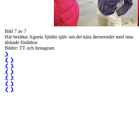
Bild 7 av 7
Här berättar Agneta Sjödin själv om det kära återseendet med sina
älskade föräldrar.
Bilder: TT och Instagram
❯
❮
❯
❮
❯
❮
❯
❮
❯
❮
❯
❮
❯