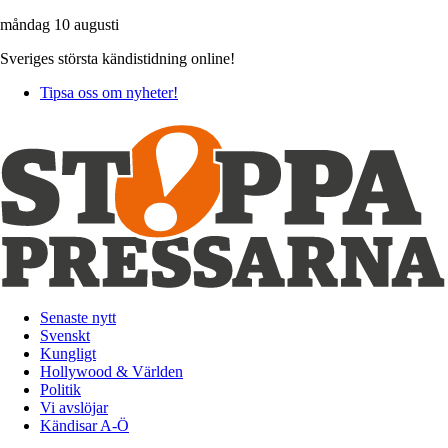
måndag 10 augusti
Sveriges största kändistidning online!
Tipsa oss om nyheter!
Senaste nytt
Svenskt
Kungligt
Hollywood & Världen
Politik
Vi avslöjar
Kändisar A-Ö