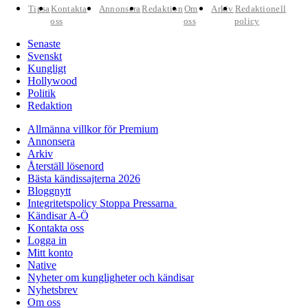
Tipsa
Kontakta
Annonsera
Redaktion
Om
Arkiv
Redaktionell
oss
oss
policy
Senaste
Svenskt
Kungligt
Hollywood
Politik
Redaktion
Allmänna villkor för Premium
Annonsera
Arkiv
Återställ lösenord
Bästa kändissajterna 2026
Bloggnytt
Integritetspolicy Stoppa Pressarna
Kändisar A-Ö
Kontakta oss
Logga in
Mitt konto
Native
Nyheter om kungligheter och kändisar
Nyhetsbrev
Om oss