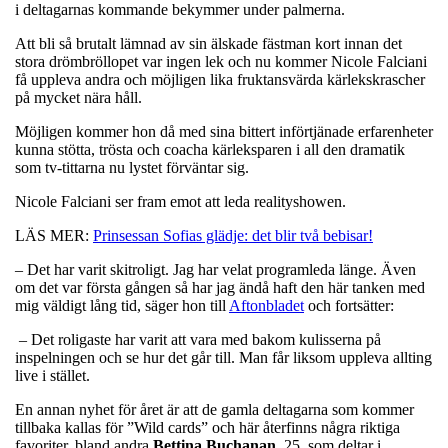
i deltagarnas kommande bekymmer under palmerna.
Att bli så brutalt lämnad av sin älskade fästman kort innan det
stora drömbröllopet var ingen lek och nu kommer Nicole Falciani
få uppleva andra och möjligen lika fruktansvärda kärlekskrascher
på mycket nära håll.
Möjligen kommer hon då med sina bittert införtjänade erfarenheter
kunna stötta, trösta och coacha kärleksparen i all den dramatik
som tv-tittarna nu lystet förväntar sig.
Nicole Falciani ser fram emot att leda realityshowen.
LÄS MER:
Prinsessan Sofias glädje: det blir två bebisar!
– Det har varit skitroligt. Jag har velat programleda länge. Även
om det var första gången så har jag ändå haft den här tanken med
mig väldigt lång tid, säger hon till
Aftonbladet
och fortsätter:
– Det roligaste har varit att vara med bakom kulisserna på
inspelningen och se hur det går till. Man får liksom uppleva allting
live i stället.
En annan nyhet för året är att de gamla deltagarna som kommer
tillbaka kallas för ”Wild cards” och här återfinns några riktiga
favoriter, bland andra
Bettina Buchanan
, 25, som deltar i