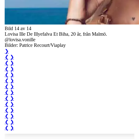
Bild 14 av 14
Lovisa Ille De Illyefalva Et Biha, 20 år, från Malmö.
@lovisa.vonille
Bilder: Patrice Recourt/Viaplay
❯
❮
❯
❮
❯
❮
❯
❮
❯
❮
❯
❮
❯
❮
❯
❮
❯
❮
❯
❮
❯
❮
❯
❮
❯
❮
❯