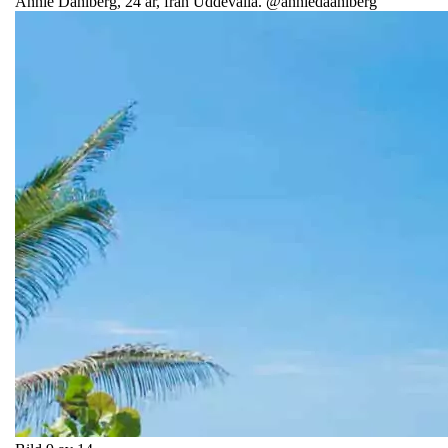
Annie Dahlberg, 24 år, från Uddevalla. @anniedaahlberg