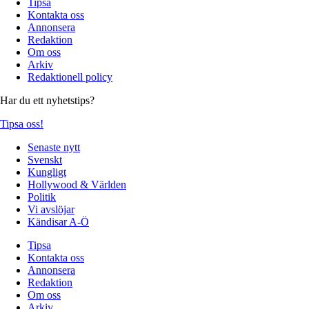
Tipsa
Kontakta oss
Annonsera
Redaktion
Om oss
Arkiv
Redaktionell policy
Har du ett nyhetstips?
Tipsa oss!
Senaste nytt
Svenskt
Kungligt
Hollywood & Världen
Politik
Vi avslöjar
Kändisar A-Ö
Tipsa
Kontakta oss
Annonsera
Redaktion
Om oss
Arkiv