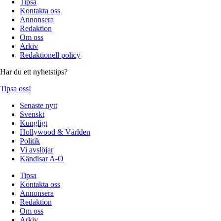
Tipsa
Kontakta oss
Annonsera
Redaktion
Om oss
Arkiv
Redaktionell policy
Har du ett nyhetstips?
Tipsa oss!
Senaste nytt
Svenskt
Kungligt
Hollywood & Världen
Politik
Vi avslöjar
Kändisar A-Ö
Tipsa
Kontakta oss
Annonsera
Redaktion
Om oss
Arkiv