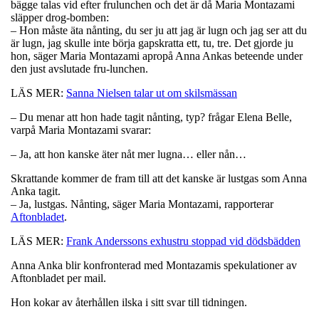
bägge talas vid efter frulunchen och det är då Maria Montazami
släpper drog-bomben:
– Hon måste äta nånting, du ser ju att jag är lugn och jag ser att du
är lugn, jag skulle inte börja gapskratta ett, tu, tre. Det gjorde ju
hon, säger Maria Montazami apropå Anna Ankas beteende under
den just avslutade fru-lunchen.
LÄS MER:
Sanna Nielsen talar ut om skilsmässan
– Du menar att hon hade tagit nånting, typ? frågar Elena Belle,
varpå Maria Montazami svarar:
– Ja, att hon kanske äter nåt mer lugna… eller nån…
Skrattande kommer de fram till att det kanske är lustgas som Anna
Anka tagit.
– Ja, lustgas. Nånting, säger Maria Montazami, rapporterar
Aftonbladet
.
LÄS MER:
Frank Anderssons exhustru stoppad vid dödsbädden
Anna Anka blir konfronterad med Montazamis spekulationer av
Aftonbladet per mail.
Hon kokar av återhållen ilska i sitt svar till tidningen.