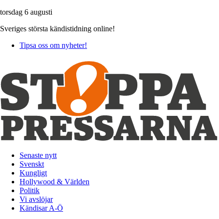
torsdag 6 augusti
Sveriges största kändistidning online!
Tipsa oss om nyheter!
Senaste nytt
Svenskt
Kungligt
Hollywood & Världen
Politik
Vi avslöjar
Kändisar A-Ö