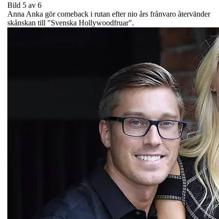
Bild 5 av 6
Anna Anka gör comeback i rutan efter nio års frånvaro återvänder
skånskan till "Svenska Hollywoodfruar".