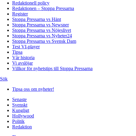
Redaktionell policy
Redaktionen – Stoppa Pressarna
Register
Stoppa Pressarna vs Hänt
Stoppa Pressarna vs Newsner
Stoppa Pressarna vs Nöjeslivet
Stoppa Pressarna vs Nyheter24
Stoppa Pressarna vs Svensk Dam
Test VI-player
Tipsa
Vår historia
Vi avslöjar
Villkor för nyhetstips till Stoppa Pressarna
Sök
Tipsa oss om nyheter!
Senaste
Svenskt
Kungligt
Hollywood
Politik
Redaktion