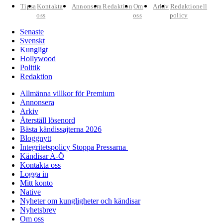
Tipsa
Kontakta
Annonsera
Redaktion
Om
Arkiv
Redaktionell
oss
oss
policy
Senaste
Svenskt
Kungligt
Hollywood
Politik
Redaktion
Allmänna villkor för Premium
Annonsera
Arkiv
Återställ lösenord
Bästa kändissajterna 2026
Bloggnytt
Integritetspolicy Stoppa Pressarna
Kändisar A-Ö
Kontakta oss
Logga in
Mitt konto
Native
Nyheter om kungligheter och kändisar
Nyhetsbrev
Om oss