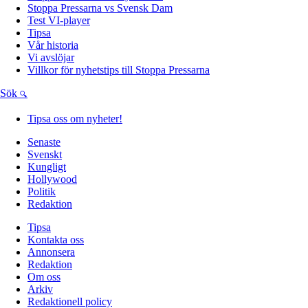
Stoppa Pressarna vs Svensk Dam
Test VI-player
Tipsa
Vår historia
Vi avslöjar
Villkor för nyhetstips till Stoppa Pressarna
Sök
Tipsa oss om nyheter!
Senaste
Svenskt
Kungligt
Hollywood
Politik
Redaktion
Tipsa
Kontakta oss
Annonsera
Redaktion
Om oss
Arkiv
Redaktionell policy