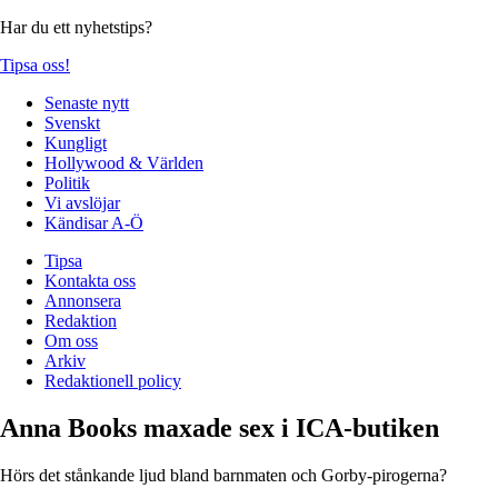
Har du ett nyhetstips?
Tipsa oss!
Senaste nytt
Svenskt
Kungligt
Hollywood & Världen
Politik
Vi avslöjar
Kändisar A-Ö
Tipsa
Kontakta oss
Annonsera
Redaktion
Om oss
Arkiv
Redaktionell policy
Anna Books maxade sex i ICA-butiken
Hörs det stånkande ljud bland barnmaten och Gorby-pirogerna?