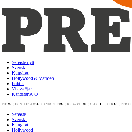
Senaste nytt
Svenskt
Kungligt
Hollywood & Världen
Politik
Vi avslöjar
Kändisar A-Ö
TIPSA
KONTAKTA OSS
ANNONSERA
REDAKTION
OM OSS
ARKIV
REDAK
Senaste
Svenskt
Kungligt
Hollywood