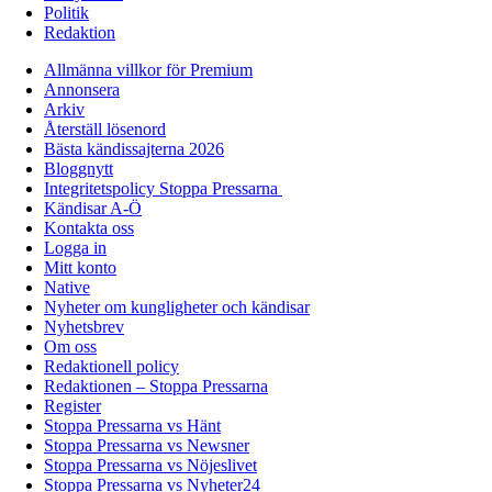
Politik
Redaktion
Allmänna villkor för Premium
Annonsera
Arkiv
Återställ lösenord
Bästa kändissajterna 2026
Bloggnytt
Integritetspolicy Stoppa Pressarna
Kändisar A-Ö
Kontakta oss
Logga in
Mitt konto
Native
Nyheter om kungligheter och kändisar
Nyhetsbrev
Om oss
Redaktionell policy
Redaktionen – Stoppa Pressarna
Register
Stoppa Pressarna vs Hänt
Stoppa Pressarna vs Newsner
Stoppa Pressarna vs Nöjeslivet
Stoppa Pressarna vs Nyheter24