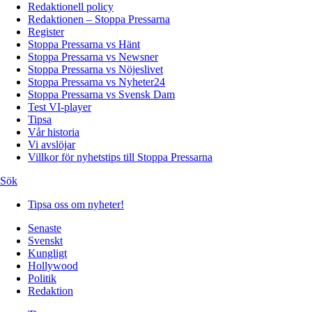
Redaktionell policy
Redaktionen – Stoppa Pressarna
Register
Stoppa Pressarna vs Hänt
Stoppa Pressarna vs Newsner
Stoppa Pressarna vs Nöjeslivet
Stoppa Pressarna vs Nyheter24
Stoppa Pressarna vs Svensk Dam
Test VI-player
Tipsa
Vår historia
Vi avslöjar
Villkor för nyhetstips till Stoppa Pressarna
Sök
Tipsa oss om nyheter!
Senaste
Svenskt
Kungligt
Hollywood
Politik
Redaktion