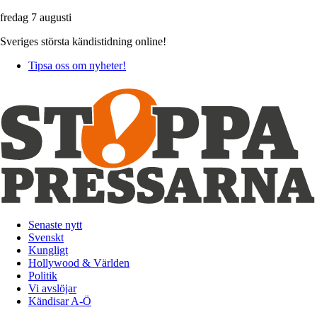
fredag 7 augusti
Sveriges största kändistidning online!
Tipsa oss om nyheter!
Senaste nytt
Svenskt
Kungligt
Hollywood & Världen
Politik
Vi avslöjar
Kändisar A-Ö