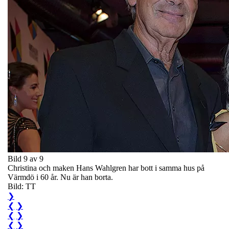
Bild 9 av 9
Christina och maken Hans Wahlgren har bott i samma hus på
Värmdö i 60 år. Nu är han borta.
Bild: TT
❯
❮
❯
❮
❯
❮
❯