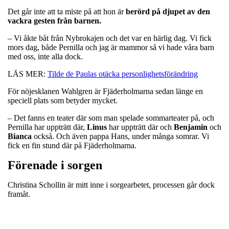
Det går inte att ta miste på att hon är
berörd på djupet av den
vackra gesten från barnen.
– Vi åkte båt från Nybrokajen och det var en härlig dag. Vi fick
mors dag, både Pernilla och jag är mammor så vi hade våra barn
med oss, inte alla dock.
LÄS MER:
Tilde de Paulas otäcka personlighetsförändring
För nöjesklanen Wahlgren är Fjäderholmarna sedan länge en
speciell plats som betyder mycket.
– Det fanns en teater där som man spelade sommarteater på, och
Pernilla har uppträtt där,
Linus
har uppträtt där och
Benjamin
och
Bianca
också. Och även pappa Hans, under många somrar. Vi
fick en fin stund där på Fjäderholmarna.
Förenade i sorgen
Christina Schollin är mitt inne i sorgearbetet, processen går dock
framåt.