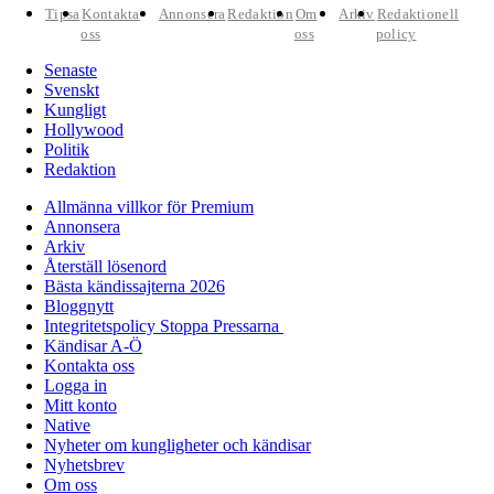
Tipsa
Kontakta
Annonsera
Redaktion
Om
Arkiv
Redaktionell
oss
oss
policy
Senaste
Svenskt
Kungligt
Hollywood
Politik
Redaktion
Allmänna villkor för Premium
Annonsera
Arkiv
Återställ lösenord
Bästa kändissajterna 2026
Bloggnytt
Integritetspolicy Stoppa Pressarna
Kändisar A-Ö
Kontakta oss
Logga in
Mitt konto
Native
Nyheter om kungligheter och kändisar
Nyhetsbrev
Om oss