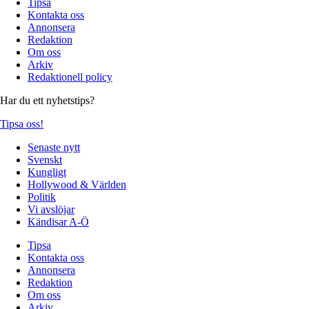
Tipsa
Kontakta oss
Annonsera
Redaktion
Om oss
Arkiv
Redaktionell policy
Har du ett nyhetstips?
Tipsa oss!
Senaste nytt
Svenskt
Kungligt
Hollywood & Världen
Politik
Vi avslöjar
Kändisar A-Ö
Tipsa
Kontakta oss
Annonsera
Redaktion
Om oss
Arkiv