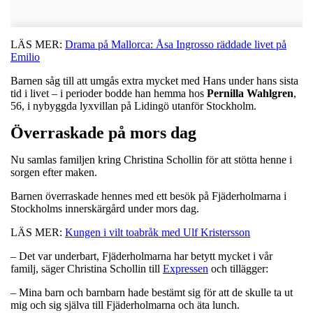
LÄS MER:
Drama på Mallorca: Åsa Ingrosso räddade livet på
Emilio
Barnen såg till att umgås extra mycket med Hans under hans sista
tid i livet – i perioder bodde han hemma hos
Pernilla
Wahlgren
,
56, i nybyggda lyxvillan på Lidingö utanför Stockholm.
Överraskade på mors dag
Nu samlas familjen kring Christina Schollin för att stötta henne i
sorgen efter maken.
Barnen överraskade hennes med ett besök på Fjäderholmarna i
Stockholms innerskärgård under mors dag.
LÄS MER:
Kungen i vilt toabråk med Ulf Kristersson
– Det var underbart, Fjäderholmarna har betytt mycket i vår
familj, säger Christina Schollin till
Expressen
och tillägger:
– Mina barn och barnbarn hade bestämt sig för att de skulle ta ut
mig och sig själva till Fjäderholmarna och äta lunch.