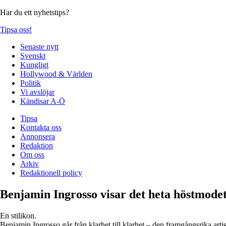
Har du ett nyhetstips?
Tipsa oss!
Senaste nytt
Svenskt
Kungligt
Hollywood & Världen
Politik
Vi avslöjar
Kändisar A-Ö
Tipsa
Kontakta oss
Annonsera
Redaktion
Om oss
Arkiv
Redaktionell policy
Benjamin Ingrosso visar det heta höstmode
En stilikon.
Benjamin Ingrosso går från klarhet till klarhet – den framgångsrika arti