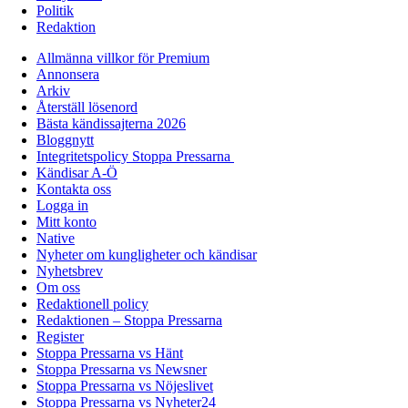
Politik
Redaktion
Allmänna villkor för Premium
Annonsera
Arkiv
Återställ lösenord
Bästa kändissajterna 2026
Bloggnytt
Integritetspolicy Stoppa Pressarna
Kändisar A-Ö
Kontakta oss
Logga in
Mitt konto
Native
Nyheter om kungligheter och kändisar
Nyhetsbrev
Om oss
Redaktionell policy
Redaktionen – Stoppa Pressarna
Register
Stoppa Pressarna vs Hänt
Stoppa Pressarna vs Newsner
Stoppa Pressarna vs Nöjeslivet
Stoppa Pressarna vs Nyheter24