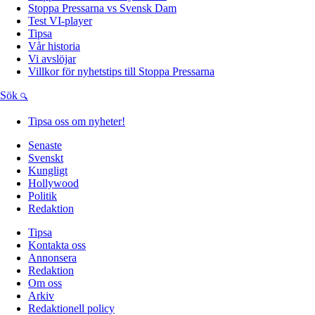
Stoppa Pressarna vs Svensk Dam
Test VI-player
Tipsa
Vår historia
Vi avslöjar
Villkor för nyhetstips till Stoppa Pressarna
Sök
Tipsa oss om nyheter!
Senaste
Svenskt
Kungligt
Hollywood
Politik
Redaktion
Tipsa
Kontakta oss
Annonsera
Redaktion
Om oss
Arkiv
Redaktionell policy