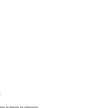
t
sten är hetare än någonsin