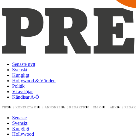
Senaste nytt
Svenskt
Kungligt
Hollywood & Världen
Politik
Vi avslöjar
Kändisar A-Ö
TIPSA
KONTAKTA OSS
ANNONSERA
REDAKTION
OM OSS
ARKIV
REDAK
Senaste
Svenskt
Kungligt
Hollywood