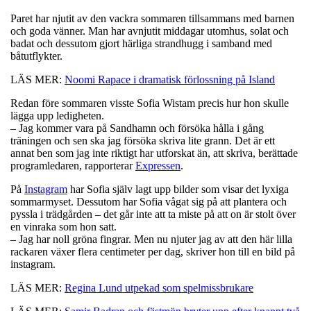
Paret har njutit av den vackra sommaren tillsammans med barnen
och goda vänner. Man har avnjutit middagar utomhus, solat och
badat och dessutom gjort härliga strandhugg i samband med
båtutflykter.
LÄS MER:
Noomi Rapace i dramatisk förlossning på Island
Redan före sommaren visste Sofia Wistam precis hur hon skulle
lägga upp ledigheten.
– Jag kommer vara på Sandhamn och försöka hålla i gång
träningen och sen ska jag försöka skriva lite grann. Det är ett
annat ben som jag inte riktigt har utforskat än, att skriva, berättade
programledaren, rapporterar
Expressen
.
På
Instagram
har Sofia själv lagt upp bilder som visar det lyxiga
sommarmyset. Dessutom har Sofia vågat sig på att plantera och
pyssla i trädgården – det går inte att ta miste på att on är stolt över
en vinraka som hon satt.
– Jag har noll gröna fingrar. Men nu njuter jag av att den här lilla
rackaren växer flera centimeter per dag, skriver hon till en bild på
instagram.
LÄS MER:
Regina Lund utpekad som spelmissbrukare