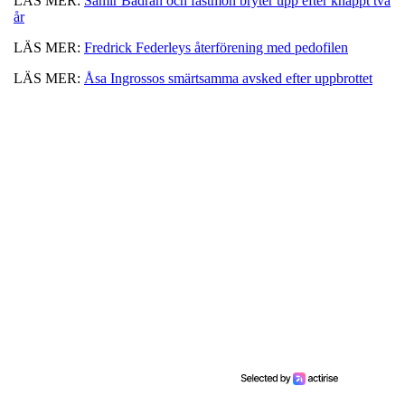
LÄS MER:
Samir Badran och fästmön bryter upp efter knappt två
år
LÄS MER:
Fredrick Federleys återförening med pedofilen
LÄS MER:
Åsa Ingrossos smärtsamma avsked efter uppbrottet