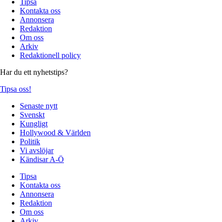
Tipsa
Kontakta oss
Annonsera
Redaktion
Om oss
Arkiv
Redaktionell policy
Har du ett nyhetstips?
Tipsa oss!
Senaste nytt
Svenskt
Kungligt
Hollywood & Världen
Politik
Vi avslöjar
Kändisar A-Ö
Tipsa
Kontakta oss
Annonsera
Redaktion
Om oss
Arkiv