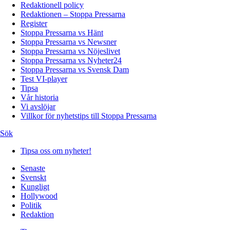
Redaktionell policy
Redaktionen – Stoppa Pressarna
Register
Stoppa Pressarna vs Hänt
Stoppa Pressarna vs Newsner
Stoppa Pressarna vs Nöjeslivet
Stoppa Pressarna vs Nyheter24
Stoppa Pressarna vs Svensk Dam
Test VI-player
Tipsa
Vår historia
Vi avslöjar
Villkor för nyhetstips till Stoppa Pressarna
Sök
Tipsa oss om nyheter!
Senaste
Svenskt
Kungligt
Hollywood
Politik
Redaktion