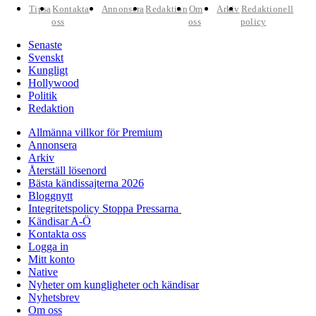
Tipsa
Kontakta
Annonsera
Redaktion
Om
Arkiv
Redaktionell
oss
oss
policy
Senaste
Svenskt
Kungligt
Hollywood
Politik
Redaktion
Allmänna villkor för Premium
Annonsera
Arkiv
Återställ lösenord
Bästa kändissajterna 2026
Bloggnytt
Integritetspolicy Stoppa Pressarna
Kändisar A-Ö
Kontakta oss
Logga in
Mitt konto
Native
Nyheter om kungligheter och kändisar
Nyhetsbrev
Om oss