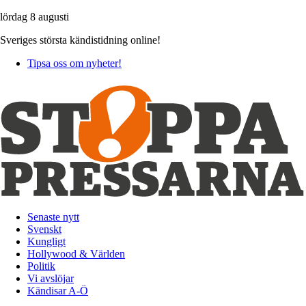
lördag 8 augusti
Sveriges största kändistidning online!
Tipsa oss om nyheter!
Senaste nytt
Svenskt
Kungligt
Hollywood & Världen
Politik
Vi avslöjar
Kändisar A-Ö