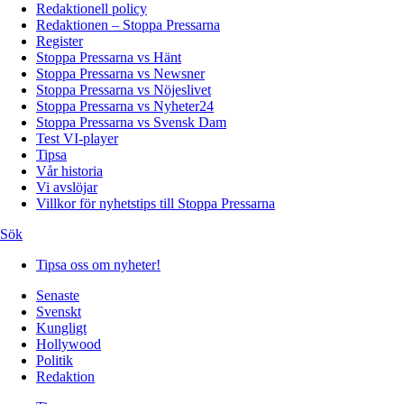
Redaktionell policy
Redaktionen – Stoppa Pressarna
Register
Stoppa Pressarna vs Hänt
Stoppa Pressarna vs Newsner
Stoppa Pressarna vs Nöjeslivet
Stoppa Pressarna vs Nyheter24
Stoppa Pressarna vs Svensk Dam
Test VI-player
Tipsa
Vår historia
Vi avslöjar
Villkor för nyhetstips till Stoppa Pressarna
Sök
Tipsa oss om nyheter!
Senaste
Svenskt
Kungligt
Hollywood
Politik
Redaktion