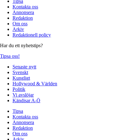
Tipsa
Kontakta oss
Annonsera
Redaktion
Om oss
Arkiv
Redaktionell policy
Har du ett nyhetstips?
Tipsa oss!
Senaste nytt
Svenskt
Kungligt
Hollywood & Världen
Politik
Vi avslöjar
Kändisar A-Ö
Tipsa
Kontakta oss
Annonsera
Redaktion
Om oss
Arkiv