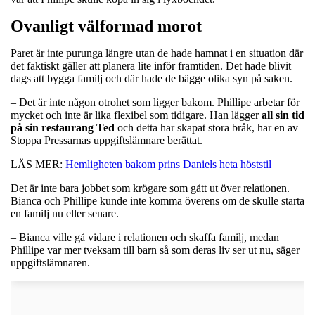
Ovanligt välformad morot
Paret är inte purunga längre utan de hade hamnat i en situation där
det faktiskt gäller att planera lite inför framtiden. Det hade blivit
dags att bygga familj och där hade de bägge olika syn på saken.
– Det är inte någon otrohet som ligger bakom. Phillipe arbetar för
mycket och inte är lika flexibel som tidigare. Han lägger
all sin tid
på sin restaurang Ted
och detta har skapat stora bråk, har en av
Stoppa Pressarnas uppgiftslämnare berättat.
LÄS MER:
Hemligheten bakom prins Daniels heta höststil
Det är inte bara jobbet som krögare som gått ut över relationen.
Bianca och Phillipe kunde inte komma överens om de skulle starta
en familj nu eller senare.
– Bianca ville gå vidare i relationen och skaffa familj, medan
Phillipe var mer tveksam till barn så som deras liv ser ut nu, säger
uppgiftslämnaren.