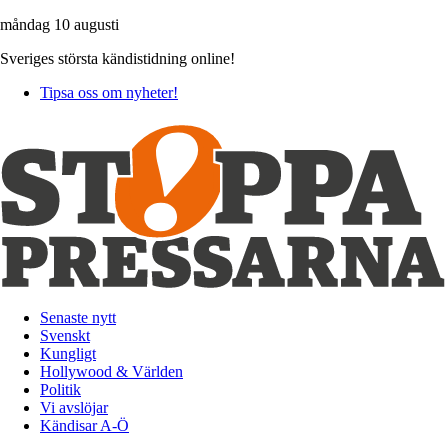
måndag 10 augusti
Sveriges största kändistidning online!
Tipsa oss om nyheter!
Senaste nytt
Svenskt
Kungligt
Hollywood & Världen
Politik
Vi avslöjar
Kändisar A-Ö