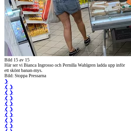
Bild 15 av 15
Här ser vi Bianca Ingrosso och Pernilla Wahlgren ladda upp inför
ett skönt banan-mys.
Bild: Stoppa Pressarna
❯
❮
❯
❮
❯
❮
❯
❮
❯
❮
❯
❮
❯
❮
❯
❮
❯