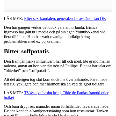
LÄS MER:
Efter sexskandalen: generalen tar avstånd från ÖB
Den här gången verkar det dock vara annorlunda. Bianca
Ingrosso har gått ut i media och på sin egen Youtube-kanal vid
flera tillfällen. Hon har varit ovanligt uppriktigt kring
problematiken med ex-pojkvännen.
Bitter soffpotatis
Den framgångsrika influencern har till och med, lite grand mellan
raderna, antytt att hon var rätt trött på Phillipe. Bianca har talat om
”bitterhet” och ”soffpotatis”.
Att det återigen tog slut kom dock lite överraskande. Paret hade
tett sig lyckligare och mer harmoniska än vad de gjort tidigare.
LÄS MER:
TV4:s nya beslut kring Tilde de Paulas framtid efter
bråket
Och bara drygt sex månader innan förhållandet havererade hade
Bianca köpt en 40-miljonersvåning som hon restaurerar. Tanken
var att Phillipe skulle köpa in sig i lyxboendet.