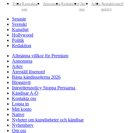
Tipsa
Kontakta
Annonsera
Redaktion
Om
Arkiv
Redaktionell
oss
oss
policy
Senaste
Svenskt
Kungligt
Hollywood
Politik
Redaktion
Allmänna villkor för Premium
Annonsera
Arkiv
Återställ lösenord
Bästa kändissajterna 2026
Bloggnytt
Integritetspolicy Stoppa Pressarna
Kändisar A-Ö
Kontakta oss
Logga in
Mitt konto
Native
Nyheter om kungligheter och kändisar
Nyhetsbrev
Om oss