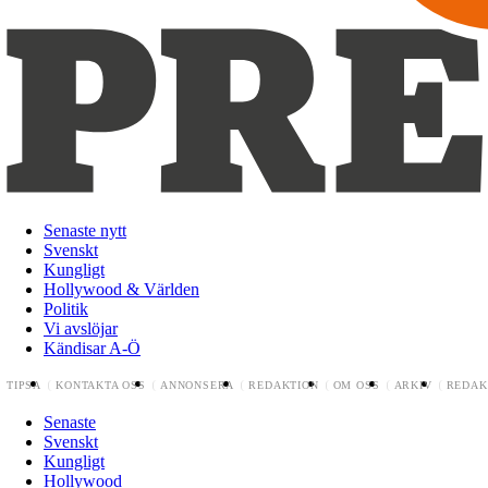
Senaste nytt
Svenskt
Kungligt
Hollywood & Världen
Politik
Vi avslöjar
Kändisar A-Ö
TIPSA
KONTAKTA OSS
ANNONSERA
REDAKTION
OM OSS
ARKIV
REDAK
Senaste
Svenskt
Kungligt
Hollywood