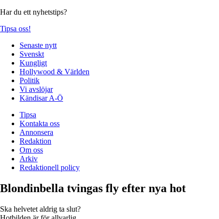
Har du ett nyhetstips?
Tipsa oss!
Senaste nytt
Svenskt
Kungligt
Hollywood & Världen
Politik
Vi avslöjar
Kändisar A-Ö
Tipsa
Kontakta oss
Annonsera
Redaktion
Om oss
Arkiv
Redaktionell policy
Blondinbella tvingas fly efter nya hot
Ska helvetet aldrig ta slut?
Hotbilden är för allvarlig.