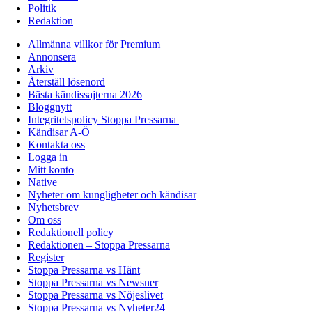
Politik
Redaktion
Allmänna villkor för Premium
Annonsera
Arkiv
Återställ lösenord
Bästa kändissajterna 2026
Bloggnytt
Integritetspolicy Stoppa Pressarna
Kändisar A-Ö
Kontakta oss
Logga in
Mitt konto
Native
Nyheter om kungligheter och kändisar
Nyhetsbrev
Om oss
Redaktionell policy
Redaktionen – Stoppa Pressarna
Register
Stoppa Pressarna vs Hänt
Stoppa Pressarna vs Newsner
Stoppa Pressarna vs Nöjeslivet
Stoppa Pressarna vs Nyheter24