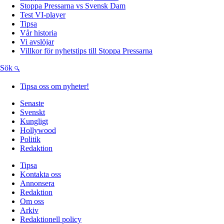
Stoppa Pressarna vs Svensk Dam
Test VI-player
Tipsa
Vår historia
Vi avslöjar
Villkor för nyhetstips till Stoppa Pressarna
Sök
Tipsa oss om nyheter!
Senaste
Svenskt
Kungligt
Hollywood
Politik
Redaktion
Tipsa
Kontakta oss
Annonsera
Redaktion
Om oss
Arkiv
Redaktionell policy