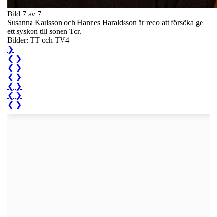
Bild 7 av 7
Susanna Karlsson och Hannes Haraldsson är redo att försöka ge
ett syskon till sonen Tor.
Bilder: TT och TV4
❯
❮
❯
❮
❯
❮
❯
❮
❯
❮
❯
❮
❯