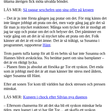
tittarna återigen fick möta utvalda bönder.
LÄS MER:
Så raggar sexchefen upp sina offer på krogen
– Det är ju inte första gången jag pratar om det. För mig känns det
inte längre jobbigt att prata om det, men varje gång jag gör det så
får man ju mycket reaktioner. Många som tycker det är modigt att
jag tar upp och pratar om det och belyser det. Det påminner en
varje gång om att det är så mycket tabu att prata om det. Folk
känner att det är ett svårt ämne. Det är så tråkigt, sa Susanna i
programmet, rapporterar
Hänt
.
Trots parets tuffa kamp för att få en bebis så har inte Susanna och
Hannes blivit avskräckta. Nu berättar paret om sina barnplaner –
det är en riktigt lycka.
– Planen finns ju absolut att försöka ge Tor ett syskon. Det enda
som är jobbigt med det är att man känner lite stress med åldern,
säger Susanna till Hänt.
Efter att sonen Tor kom till världen har dock stressen och pressen
minskat.
LÄS MER:
Kungen i chock efter Silvias nya diagnos
– Eftersom chanserna för att det ska bli ett syskon minskar hela
tiden, men lugnet i att vi har fått Tor… att skaffa ett syskon