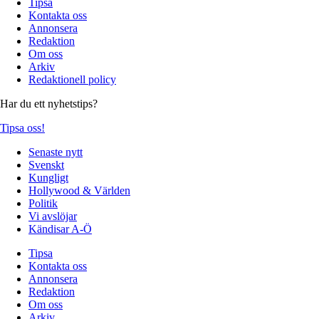
Tipsa
Kontakta oss
Annonsera
Redaktion
Om oss
Arkiv
Redaktionell policy
Har du ett nyhetstips?
Tipsa oss!
Senaste nytt
Svenskt
Kungligt
Hollywood & Världen
Politik
Vi avslöjar
Kändisar A-Ö
Tipsa
Kontakta oss
Annonsera
Redaktion
Om oss
Arkiv