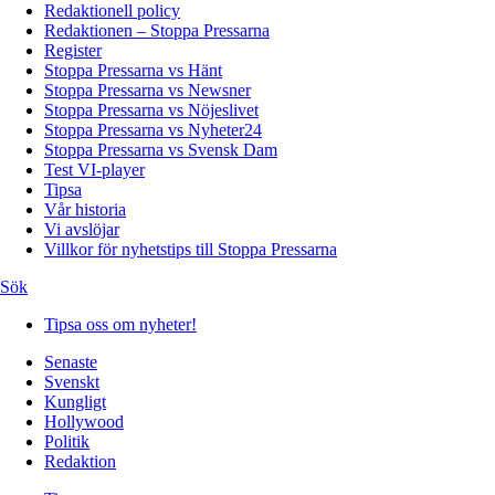
Redaktionell policy
Redaktionen – Stoppa Pressarna
Register
Stoppa Pressarna vs Hänt
Stoppa Pressarna vs Newsner
Stoppa Pressarna vs Nöjeslivet
Stoppa Pressarna vs Nyheter24
Stoppa Pressarna vs Svensk Dam
Test VI-player
Tipsa
Vår historia
Vi avslöjar
Villkor för nyhetstips till Stoppa Pressarna
Sök
Tipsa oss om nyheter!
Senaste
Svenskt
Kungligt
Hollywood
Politik
Redaktion