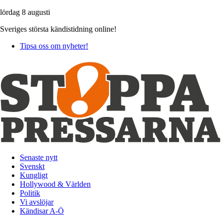
lördag 8 augusti
Sveriges största kändistidning online!
Tipsa oss om nyheter!
Senaste nytt
Svenskt
Kungligt
Hollywood & Världen
Politik
Vi avslöjar
Kändisar A-Ö