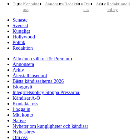
Tipsa
Kontakta
Annonsera
Redaktion
Om
Arkiv
Redaktionell
oss
oss
policy
Senaste
Svenskt
Kungligt
Hollywood
Politik
Redaktion
Allmänna villkor för Premium
Annonsera
Arkiv
Återställ lösenord
Bästa kändissajterna 2026
Bloggnytt
Integritetspolicy Stoppa Pressarna
Kändisar A-Ö
Kontakta oss
Logga in
Mitt konto
Native
Nyheter om kungligheter och kändisar
Nyhetsbrev
Om oss