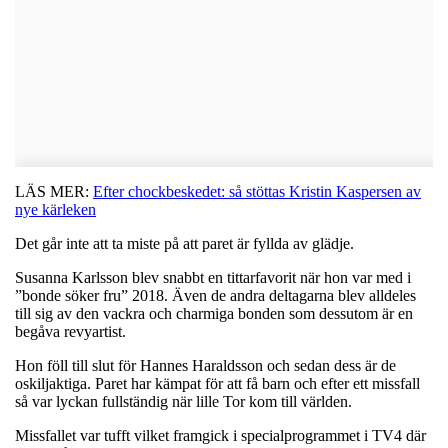
LÄS MER:
Efter chockbeskedet: så stöttas Kristin Kaspersen av
nye kärleken
Det går inte att ta miste på att paret är fyllda av glädje.
Susanna Karlsson blev snabbt en tittarfavorit när hon var med i
”bonde söker fru” 2018. Även de andra deltagarna blev alldeles
till sig av den vackra och charmiga bonden som dessutom är en
begåva revyartist.
Hon föll till slut för Hannes Haraldsson och sedan dess är de
oskiljaktiga. Paret har kämpat för att få barn och efter ett missfall
så var lyckan fullständig när lille Tor kom till världen.
Missfallet var tufft vilket framgick i specialprogrammet i TV4 där