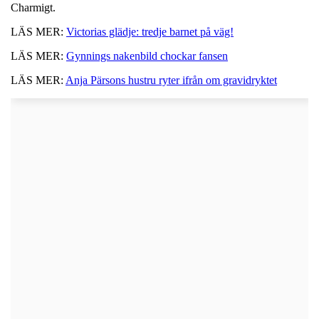
Charmigt.
LÄS MER:
Victorias glädje: tredje barnet på väg!
LÄS MER:
Gynnings nakenbild chockar fansen
LÄS MER:
Anja Pärsons hustru ryter ifrån om gravidryktet