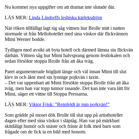
Nu kommer nya uppgifter om att dramat inte slutade där.
LÄS MER:
Linda Lindorffs lesbiska kärleksdröm
När röken tillfälligt lagt sig såg vittnen hur Brolle mitt i natten
stormade ut från Mellohotellet med sina väskor där flickvännen
Mimi Werner bodde.
Tydligen med avsikt att byta hotell och därmed lämna sin flickvän
därhän. Vittnen såg hur Mimi halvsprang genom festlokalen och
sedan försökte stoppa Brolle från att åka iväg.
Paret argumenterade högljutt länge och väl innan Mimi till slut
klev in och åkte med sin lynnige pojkvän i taxin.
– Det var uppenbart att Mimi försökte stoppa Brolle från att åka
iväg, men han var topp tunnor rasande. Det kan inte vara lätt för
Mimi, säger ett vittne till Stoppa Pressarna.
LÄS MER:
Viktor Frisk: ”Reinfeldt är min pojkvän!”
Som grädde på moset dök Brolle till slut upp på artisthotellet
dagen efter med sina väskor i släptåg. Han var på märkbart
skitdåligt humör och snäste och fräste åt folk med barn som
frågade om de fick ta en bild med honom.