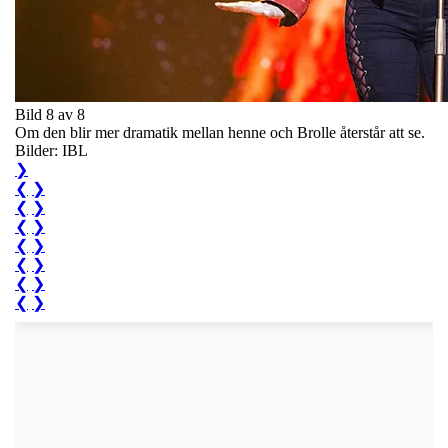
Bild 8 av 8
Om den blir mer dramatik mellan henne och Brolle återstår att se.
Bilder: IBL
❯
❮
❯
❮
❯
❮
❯
❮
❯
❮
❯
❮
❯
❮
❯