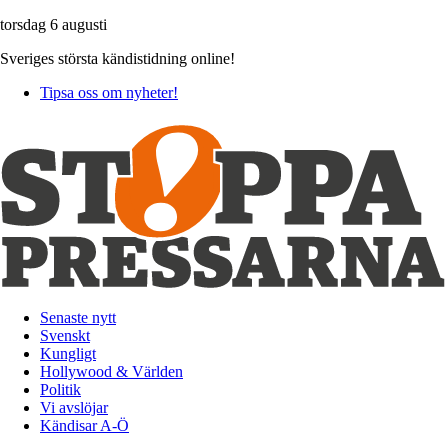
torsdag 6 augusti
Sveriges största kändistidning online!
Tipsa oss om nyheter!
Senaste nytt
Svenskt
Kungligt
Hollywood & Världen
Politik
Vi avslöjar
Kändisar A-Ö