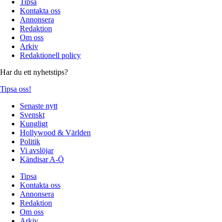
Tipsa
Kontakta oss
Annonsera
Redaktion
Om oss
Arkiv
Redaktionell policy
Har du ett nyhetstips?
Tipsa oss!
Senaste nytt
Svenskt
Kungligt
Hollywood & Världen
Politik
Vi avslöjar
Kändisar A-Ö
Tipsa
Kontakta oss
Annonsera
Redaktion
Om oss
Arkiv