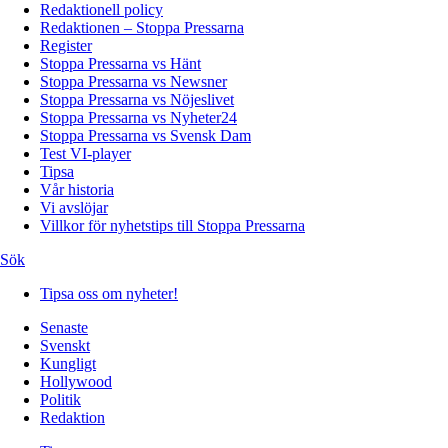
Redaktionell policy
Redaktionen – Stoppa Pressarna
Register
Stoppa Pressarna vs Hänt
Stoppa Pressarna vs Newsner
Stoppa Pressarna vs Nöjeslivet
Stoppa Pressarna vs Nyheter24
Stoppa Pressarna vs Svensk Dam
Test VI-player
Tipsa
Vår historia
Vi avslöjar
Villkor för nyhetstips till Stoppa Pressarna
Sök
Tipsa oss om nyheter!
Senaste
Svenskt
Kungligt
Hollywood
Politik
Redaktion