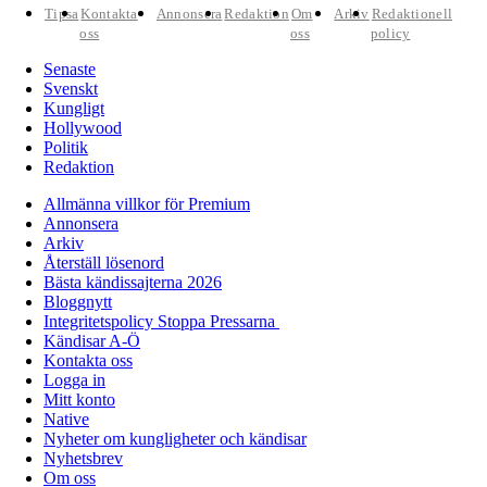
Tipsa
Kontakta
Annonsera
Redaktion
Om
Arkiv
Redaktionell
oss
oss
policy
Senaste
Svenskt
Kungligt
Hollywood
Politik
Redaktion
Allmänna villkor för Premium
Annonsera
Arkiv
Återställ lösenord
Bästa kändissajterna 2026
Bloggnytt
Integritetspolicy Stoppa Pressarna
Kändisar A-Ö
Kontakta oss
Logga in
Mitt konto
Native
Nyheter om kungligheter och kändisar
Nyhetsbrev
Om oss