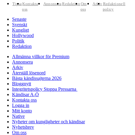
Tipsa
Kontakta
Annonsera
Redaktion
Om
Arkiv
Redaktionell
oss
oss
policy
Senaste
Svenskt
Kungligt
Hollywood
Politik
Redaktion
Allmänna villkor för Premium
Annonsera
Arkiv
Återställ lösenord
Bästa kändissajterna 2026
Bloggnytt
Integritetspolicy Stoppa Pressarna
Kändisar A-Ö
Kontakta oss
Logga in
Mitt konto
Native
Nyheter om kungligheter och kändisar
Nyhetsbrev
Om oss