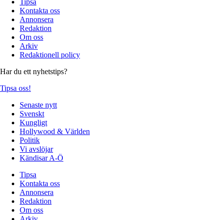
Tipsa
Kontakta oss
Annonsera
Redaktion
Om oss
Arkiv
Redaktionell policy
Har du ett nyhetstips?
Tipsa oss!
Senaste nytt
Svenskt
Kungligt
Hollywood & Världen
Politik
Vi avslöjar
Kändisar A-Ö
Tipsa
Kontakta oss
Annonsera
Redaktion
Om oss
Arkiv