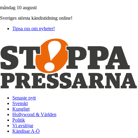
måndag 10 augusti
Sveriges största kändistidning online!
Tipsa oss om nyheter!
Senaste nytt
Svenskt
Kungligt
Hollywood & Världen
Politik
Vi avslöjar
Kändisar A-Ö