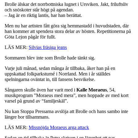
Brolle älskar det norrbottniska lugnet i Ursviken. Jakt, friluftsliv
och snöskoter står högt på agendan.
– Jag är en riktig lantis, har han berättat.
Men nu har artisten fått göra sig hemmastadd i huvudstaden, där
han kommer att spendera stora delar av hösten. Repetitionerna på
Göta Lejon pågår för fullt.
LÄS MER:
Silvias fräsiga jeans
Sommaren blev inte som Brolle hade tänkt sig.
Varje juli månad, sedan många år tillbaka, åker han på en
uppskattad folkparksturné i Norrland. Men i år ställdes
spelningarna oväntat in, till fansens besvikelse.
Sångaren skulle även har varit med i
Kalle Moraeus
, 54,
musikprogram ”Moraeus med mera”, men hoppade av med kort
varsel på grund av “familjeskäl”.
Nu kan Stoppa Pressarna avslöja att Brolle och hans sambo inte
längre bor tillsammans.
LÄS MER:
Missnöjda Moraeus arga attack
Sedan en tid tillbaka är Petra skriven i en lägenhet ett par