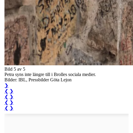
Bild 5 av 5
Petra syns inte längre till i Brolles sociala medier.
Bilder: IBL, Pressbilder Göta Lejon
❯
❮
❯
❮
❯
❮
❯
❮
❯