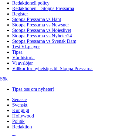
Redaktionell policy
Redaktionen – Stoppa Pressarna
Register
Stoppa Pressarna vs Hänt
Stoppa Pressarna vs Newsner
Stoppa Pressarna vs Nöjeslivet
Stoppa Pressarna vs Nyheter24
Stoppa Pressarna vs Svensk Dam
Test VI-player
Tipsa
Vår historia
Vi avslöjar
Villkor för nyhetstips till Stoppa Pressarna
Sök
Tipsa oss om nyheter!
Senaste
Svenskt
Kungligt
Hollywood
Politik
Redaktion