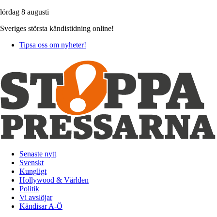
lördag 8 augusti
Sveriges största kändistidning online!
Tipsa oss om nyheter!
Senaste nytt
Svenskt
Kungligt
Hollywood & Världen
Politik
Vi avslöjar
Kändisar A-Ö