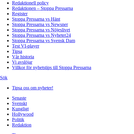
Redaktionell policy
Redaktionen – Stoppa Pressarna
Register
Stoppa Pressarna vs Hänt
Stoppa Pressarna vs Newsner
Stoppa Pressarna vs Nöjeslivet
Stoppa Pressarna vs Nyheter24
Stoppa Pressarna vs Svensk Dam
Test VI-player
Tipsa
Vår historia
Vi avslöjar
Villkor för nyhetstips till Stoppa Pressarna
Sök
Tipsa oss om nyheter!
Senaste
Svenskt
Kungligt
Hollywood
Politik
Redaktion