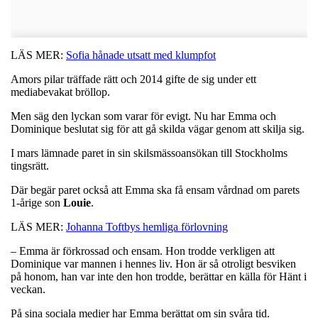
LÄS MER:
Sofia hånade utsatt med klumpfot
Amors pilar träffade rätt och 2014 gifte de sig under ett
mediabevakat bröllop.
Men säg den lyckan som varar för evigt. Nu har Emma och
Dominique beslutat sig för att gå skilda vägar genom att skilja sig.
I mars lämnade paret in sin skilsmässoansökan till Stockholms
tingsrätt.
Där begär paret också att Emma ska få ensam vårdnad om parets
1-årige son
Louie
.
LÄS MER:
Johanna Toftbys hemliga förlovning
– Emma är förkrossad och ensam. Hon trodde verkligen att
Dominique var mannen i hennes liv. Hon är så otroligt besviken
på honom, han var inte den hon trodde, berättar en källa för Hänt i
veckan.
På sina sociala medier har Emma berättat om sin svåra tid.