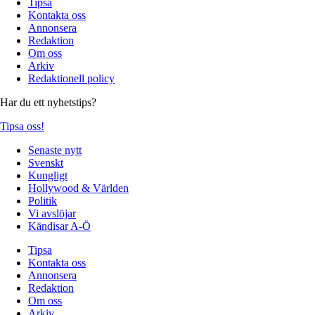
Tipsa
Kontakta oss
Annonsera
Redaktion
Om oss
Arkiv
Redaktionell policy
Har du ett nyhetstips?
Tipsa oss!
Senaste nytt
Svenskt
Kungligt
Hollywood & Världen
Politik
Vi avslöjar
Kändisar A-Ö
Tipsa
Kontakta oss
Annonsera
Redaktion
Om oss
Arkiv