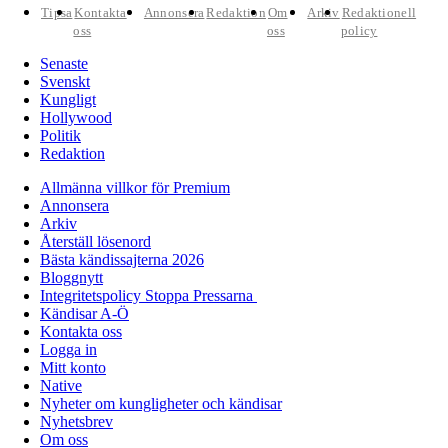
Tipsa
Kontakta
Annonsera
Redaktion
Om
Arkiv
Redaktionell
oss
oss
policy
Senaste
Svenskt
Kungligt
Hollywood
Politik
Redaktion
Allmänna villkor för Premium
Annonsera
Arkiv
Återställ lösenord
Bästa kändissajterna 2026
Bloggnytt
Integritetspolicy Stoppa Pressarna
Kändisar A-Ö
Kontakta oss
Logga in
Mitt konto
Native
Nyheter om kungligheter och kändisar
Nyhetsbrev
Om oss