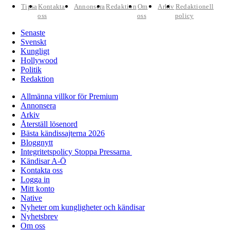
Tipsa
Kontakta
Annonsera
Redaktion
Om
Arkiv
Redaktionell
oss
oss
policy
Senaste
Svenskt
Kungligt
Hollywood
Politik
Redaktion
Allmänna villkor för Premium
Annonsera
Arkiv
Återställ lösenord
Bästa kändissajterna 2026
Bloggnytt
Integritetspolicy Stoppa Pressarna
Kändisar A-Ö
Kontakta oss
Logga in
Mitt konto
Native
Nyheter om kungligheter och kändisar
Nyhetsbrev
Om oss