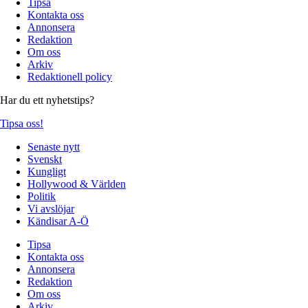
Tipsa
Kontakta oss
Annonsera
Redaktion
Om oss
Arkiv
Redaktionell policy
Har du ett nyhetstips?
Tipsa oss!
Senaste nytt
Svenskt
Kungligt
Hollywood & Världen
Politik
Vi avslöjar
Kändisar A-Ö
Tipsa
Kontakta oss
Annonsera
Redaktion
Om oss
Arkiv