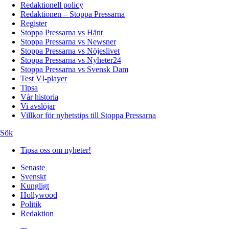
Redaktionell policy
Redaktionen – Stoppa Pressarna
Register
Stoppa Pressarna vs Hänt
Stoppa Pressarna vs Newsner
Stoppa Pressarna vs Nöjeslivet
Stoppa Pressarna vs Nyheter24
Stoppa Pressarna vs Svensk Dam
Test VI-player
Tipsa
Vår historia
Vi avslöjar
Villkor för nyhetstips till Stoppa Pressarna
Sök
Tipsa oss om nyheter!
Senaste
Svenskt
Kungligt
Hollywood
Politik
Redaktion