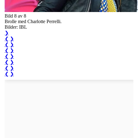
Bild 8 av 8
Brolle med Charlotte Perrelli.
Bilder: IBL
❯
❮
❯
❮
❯
❮
❯
❮
❯
❮
❯
❮
❯
❮
❯