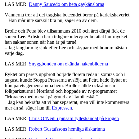
LÄS MER:
Danny Saucedo om heta gaykänslorna
Vännerna tror att det tragiska beteendet beror på kärlekshaveriet.
– Han mår inte särskilt bra nu, säger en av dem.
Brolle och Petra blev tillsammans 2010 och året därpå fick de
sonen
Lee
. Artisten har i tidigare intervjuer berättat hur mycket
han saknar sonen när han är på turné.
– Jag längtar mig sjuk efter Lee och skypar med honom nästan
varje dag.
LÄS MER:
Snyggbonden om okända nakenbilderna
Ryktet om parets uppbrott började florera redan i somras och i
augusti kunde Stoppa Pressarna avslöja att Petra hade flyttat ut
från parets gemensamma hem. Brolle ställde också in sin
folkparksturné i Norrland och hoppade av tv-programmet
”Moraeus med mera” på grund av ”familjeskäl”.
– Jag kan bekräfta att vi har separerat, men vill inte kommentera
mer än så, säger han till
Expressen
.
LÄS MER:
Chris O’Neill i pinsam fylleskandal på krogen
LÄS MER:
Robert Gustafssons hemliga älskarinna