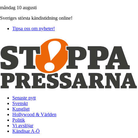
måndag 10 augusti
Sveriges största kändistidning online!
Tipsa oss om nyheter!
Senaste nytt
Svenskt
Kungligt
Hollywood & Världen
Politik
Vi avslöjar
Kändisar A-Ö