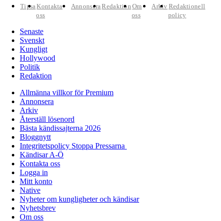
Tipsa
Kontakta
Annonsera
Redaktion
Om
Arkiv
Redaktionell
oss
oss
policy
Senaste
Svenskt
Kungligt
Hollywood
Politik
Redaktion
Allmänna villkor för Premium
Annonsera
Arkiv
Återställ lösenord
Bästa kändissajterna 2026
Bloggnytt
Integritetspolicy Stoppa Pressarna
Kändisar A-Ö
Kontakta oss
Logga in
Mitt konto
Native
Nyheter om kungligheter och kändisar
Nyhetsbrev
Om oss