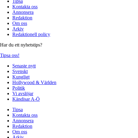
Tipsa
Kontakta oss
Annonsera
Redaktion
Om oss
Arkiv
Redaktionell policy
Har du ett nyhetstips?
Tipsa oss!
Senaste nytt
Svenskt
Kungligt
Hollywood & Världen
Politik
Vi avslöjar
Kändisar A-Ö
Tipsa
Kontakta oss
Annonsera
Redaktion
Om oss
Arkiv