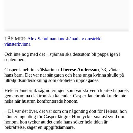
LÄS MER:
Alex Schulman tand-hånad av omstridd
vänsterkvinna
Och inte nog med det – stjärnan ska dessutom bli pappa igen i
september.
Casper Janebrinks älskarinna
Therese
Andersson
, 33, väntar
hans barn. Det var när sångaren och hans unga kvinna skulle på
ultraljudsundersökning som otroheten uppdagades.
Helena Janebrink såg noteringen som var skriven i klartext i parets
gemensamma elektroniska kalender. Casper Janebrink kunde inte
neka när hustrun konfronterade honom.
– Då var det över, det var som om någonting dött för Helena, hon
känner ingenting för Casper längre. Hon tycker snarast synd om
honom, hon tycker att det enda hans söker hela tiden är
bekräftelse, säger en uppgiftslämnare.