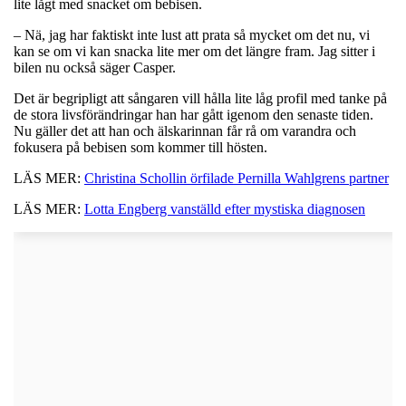
lite lågt med snacket om bebisen.
– Nä, jag har faktiskt inte lust att prata så mycket om det nu, vi
kan se om vi kan snacka lite mer om det längre fram. Jag sitter i
bilen nu också säger Casper.
Det är begripligt att sångaren vill hålla lite låg profil med tanke på
de stora livsförändringar han har gått igenom den senaste tiden.
Nu gäller det att han och älskarinnan får rå om varandra och
fokusera på bebisen som kommer till hösten.
LÄS MER:
Christina Schollin örfilade Pernilla Wahlgrens partner
LÄS MER:
Lotta Engberg vanställd efter mystiska diagnosen