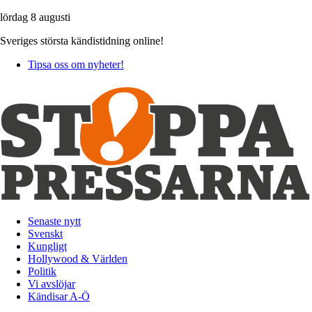
lördag 8 augusti
Sveriges största kändistidning online!
Tipsa oss om nyheter!
Senaste nytt
Svenskt
Kungligt
Hollywood & Världen
Politik
Vi avslöjar
Kändisar A-Ö