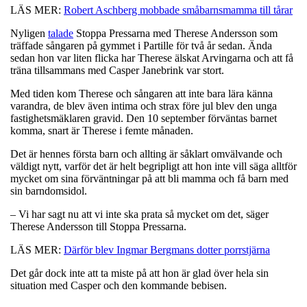
LÄS MER:
Robert Aschberg mobbade småbarnsmamma till tårar
Nyligen
talade
Stoppa Pressarna med Therese Andersson som
träffade sångaren på gymmet i Partille för två år sedan. Ända
sedan hon var liten flicka har Therese älskat Arvingarna och att få
träna tillsammans med Casper Janebrink var stort.
Med tiden kom Therese och sångaren att inte bara lära känna
varandra, de blev även intima och strax före jul blev den unga
fastighetsmäklaren gravid. Den 10 september förväntas barnet
komma, snart är Therese i femte månaden.
Det är hennes första barn och allting är såklart omvälvande och
väldigt nytt, varför det är helt begripligt att hon inte vill säga alltför
mycket om sina förväntningar på att bli mamma och få barn med
sin barndomsidol.
– Vi har sagt nu att vi inte ska prata så mycket om det, säger
Therese Andersson till Stoppa Pressarna.
LÄS MER:
Därför blev Ingmar Bergmans dotter porrstjärna
Det går dock inte att ta miste på att hon är glad över hela sin
situation med Casper och den kommande bebisen.