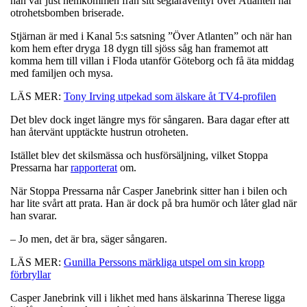
han var just hemkommen från sitt seglaräventyr över Atlanten när
otrohetsbomben briserade.
Stjärnan är med i Kanal 5:s satsning ”Över Atlanten” och när han
kom hem efter dryga 18 dygn till sjöss såg han framemot att
komma hem till villan i Floda utanför Göteborg och få äta middag
med familjen och mysa.
LÄS MER:
Tony Irving utpekad som älskare åt TV4-profilen
Det blev dock inget längre mys för sångaren. Bara dagar efter att
han återvänt upptäckte hustrun otroheten.
Istället blev det skilsmässa och husförsäljning, vilket Stoppa
Pressarna har
rapporterat
om.
När Stoppa Pressarna når Casper Janebrink sitter han i bilen och
har lite svårt att prata. Han är dock på bra humör och låter glad när
han svarar.
– Jo men, det är bra, säger sångaren.
LÄS MER:
Gunilla Perssons märkliga utspel om sin kropp
förbryllar
Casper Janebrink vill i likhet med hans älskarinna Therese ligga