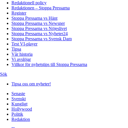
Redaktionell policy
Redaktionen – Stoppa Pressarna
Register
Stoppa Pressarna vs Hänt
Stoppa Pressarna vs Newsner
Stoppa Pressarna vs Nöjeslivet
Stoppa Pressarna vs Nyheter24
Stoppa Pressarna vs Svensk Dam
Test VI-player
Tipsa
Vår historia
Vi avslöjar
Villkor för nyhetstips till Stoppa Pressarna
Sök
Tipsa oss om nyheter!
Senaste
Svenskt
Kungligt
Hollywood
Politik
Redaktion