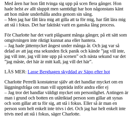
Med åren har hon fått tvinga sig upp på scen flera gånger. Hon
hade helst av allt sluppit men samtidigt har hon någonstans känt
att hon måste underhålla andra genom sin sång.
– Men jag har fått lära mig att gilla att ta för mig, har fått lära mig
att stå i fokus. Det har faktiskt varit en ganska lång process.
För Charlotte har det varit plågsamt många gånger, på ett sätt som
omgivningen inte riktigt kunnat ana eller hantera.
– Jag hade jättemycket ångest under många år. Och jag var så
delad av att jag ena sekunden fick panik och kände ”jag vill inte,
jag vill inte, jag vill inte upp på scenen” och nästa sekund var det
”jag måste, det här är mitt kall, jag vill det här”.
LÄS MER:
Lasse Berghagen skyddad av Säpo efter hot
Charlotte Perrelli konstaterar själv att det handlar mycket om en
läggningsfråga om man vill uppträda inför andra eller ej
– Jag tror det handlar väldigt mycket om personlighet. Antingen är
man i grund och botten en utåtriktad person som gillar att synas
och som gillar att ta för sig, att stå i fokus. Eller så är man en
person som helt enkelt inte trivs i det. Och jag har helt enkelt inte
trivts med att stå i fokus, säger Charlotte.