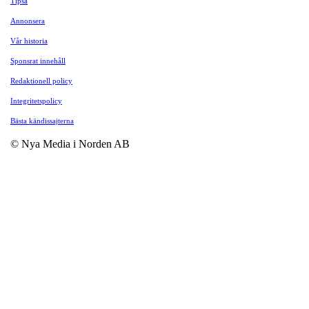
Tipsa
Annonsera
Vår historia
Sponsrat innehåll
Redaktionell policy
Integritetspolicy
Bästa kändissajterna
© Nya Media i Norden AB