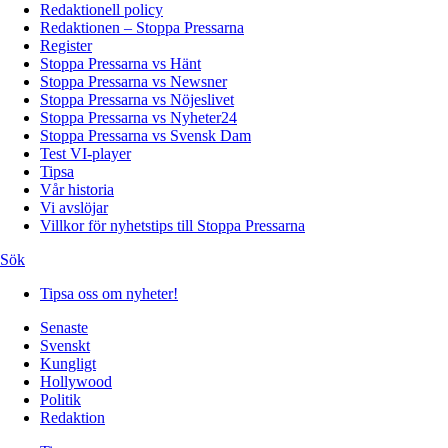
Redaktionell policy
Redaktionen – Stoppa Pressarna
Register
Stoppa Pressarna vs Hänt
Stoppa Pressarna vs Newsner
Stoppa Pressarna vs Nöjeslivet
Stoppa Pressarna vs Nyheter24
Stoppa Pressarna vs Svensk Dam
Test VI-player
Tipsa
Vår historia
Vi avslöjar
Villkor för nyhetstips till Stoppa Pressarna
Sök
Tipsa oss om nyheter!
Senaste
Svenskt
Kungligt
Hollywood
Politik
Redaktion