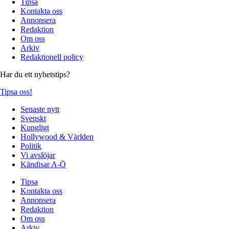
Tipsa
Kontakta oss
Annonsera
Redaktion
Om oss
Arkiv
Redaktionell policy
Har du ett nyhetstips?
Tipsa oss!
Senaste nytt
Svenskt
Kungligt
Hollywood & Världen
Politik
Vi avslöjar
Kändisar A-Ö
Tipsa
Kontakta oss
Annonsera
Redaktion
Om oss
Arkiv