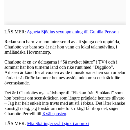
LÄS MER:
Agneta Sjödins sexuppmaning till Gunilla Persson
Redan som barn var hon intresserad av att sjunga och uppträda,
Charlotte var bara sex år när hon vann en lokal talangtävling i
småländska Hovmantorp.
Charlotte är en av deltagarna i ”Så mycket bättre” i TV4 och i
sommar har hon turnerat land och rike runt med ”Diggiloo”.
Artisten är känd för at vara en av de i musikbranschen som arbetar
hårdast så därför kommer hennes avslöjande om scenskräck lite
överraskande.
Det är i Charlottes nya självbiografi ”Flickan från Småland” som
hon berättar om scenskräcken som längre präglade hennes tillvaro.
– Jag har helt enkelt inte trivts med att stå i fokus. Det låter kanske
konstigt i dag, jag förstår om inte folk riktigt får ihop det, säger
Charlotte Perrelli till
Kvällsposten
.
LÄS MER:
Mia Skäringer svårt sjuk i anorexi