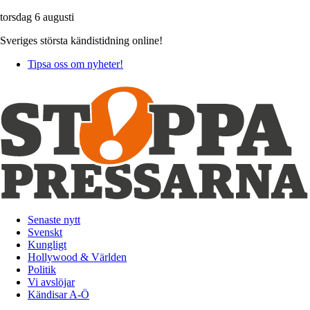
torsdag 6 augusti
Sveriges största kändistidning online!
Tipsa oss om nyheter!
Senaste nytt
Svenskt
Kungligt
Hollywood & Världen
Politik
Vi avslöjar
Kändisar A-Ö