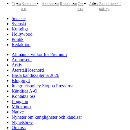
Tipsa
Kontakta
Annonsera
Redaktion
Om
Arkiv
Redaktionell
oss
oss
policy
Senaste
Svenskt
Kungligt
Hollywood
Politik
Redaktion
Allmänna villkor för Premium
Annonsera
Arkiv
Återställ lösenord
Bästa kändissajterna 2026
Bloggnytt
Integritetspolicy Stoppa Pressarna
Kändisar A-Ö
Kontakta oss
Logga in
Mitt konto
Native
Nyheter om kungligheter och kändisar
Nyhetsbrev
Om oss