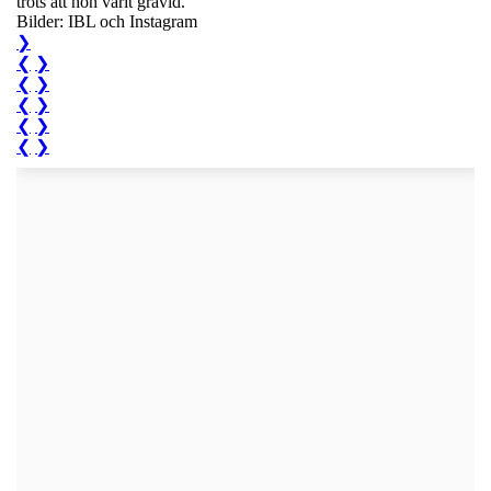
trots att hon varit gravid.
Bilder: IBL och Instagram
❯
❮
❯
❮
❯
❮
❯
❮
❯
❮
❯