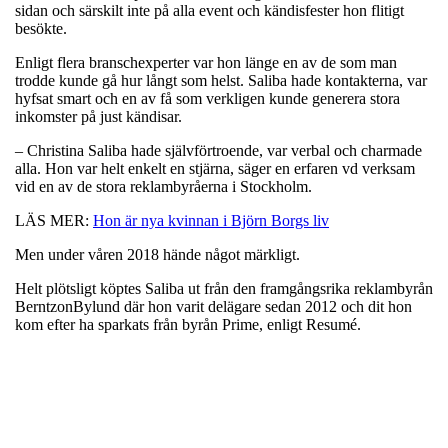
sidan och särskilt inte på alla event och kändisfester hon flitigt
besökte.
Enligt flera branschexperter var hon länge en av de som man
trodde kunde gå hur långt som helst. Saliba hade kontakterna, var
hyfsat smart och en av få som verkligen kunde generera stora
inkomster på just kändisar.
– Christina Saliba hade självförtroende, var verbal och charmade
alla. Hon var helt enkelt en stjärna, säger en erfaren vd verksam
vid en av de stora reklambyråerna i Stockholm.
LÄS MER:
Hon är nya kvinnan i Björn Borgs liv
Men under våren 2018 hände något märkligt.
Helt plötsligt köptes Saliba ut från den framgångsrika reklambyrån
BerntzonBylund där hon varit delägare sedan 2012 och dit hon
kom efter ha sparkats från byrån Prime, enligt Resumé.