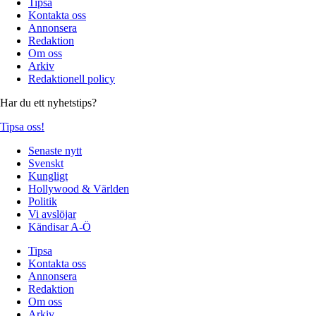
Tipsa
Kontakta oss
Annonsera
Redaktion
Om oss
Arkiv
Redaktionell policy
Har du ett nyhetstips?
Tipsa oss!
Senaste nytt
Svenskt
Kungligt
Hollywood & Världen
Politik
Vi avslöjar
Kändisar A-Ö
Tipsa
Kontakta oss
Annonsera
Redaktion
Om oss
Arkiv