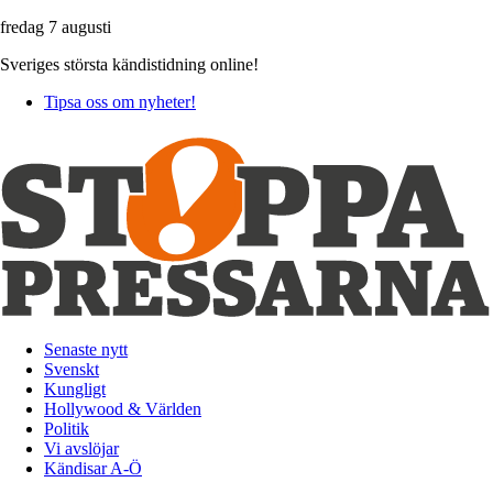
fredag 7 augusti
Sveriges största kändistidning online!
Tipsa oss om nyheter!
Senaste nytt
Svenskt
Kungligt
Hollywood & Världen
Politik
Vi avslöjar
Kändisar A-Ö