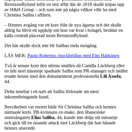
BerntzonBylund inför en stor affär där de 2018 skulle köpas upp
av H&H Group – och som inte på några villkor ville ha med
Christina Saliba i affären.
– Hennes avgång var ett krav från de nya ägarna och det skulle
aldrig ha blivit ett uppköp om hon var kvar i bolaget, berättar en
källa centralt placerad inom BerntzonBylund.
Det här skulle dock inte bli Salibas enda motgång.
LÄS MER:
Paolo Robertos chockbröllop med Elin Härkönen
Två år senare kom den största smällen då Camilla Läckberg efter
en tids stort missnöje sparkade Saliba som PR-manager och istället
ersatte henne med den dokumenterat professionella
Lili Assefa
,
44.
Detta innebar i ett nafs att Saliba förlorade sin mest
inkomstbringande kund.
Besvikelsen var enorm både för Christina Saliba och hennes
närmaste krets. PR-kvinnans ex-make, den libanesiske
smörsångaren
Elias Saliba
, 44,
kunde inte dölja sitt missnöje
och
gick till en rasande attack mot Läckberg där han hånade
hennes utseende.