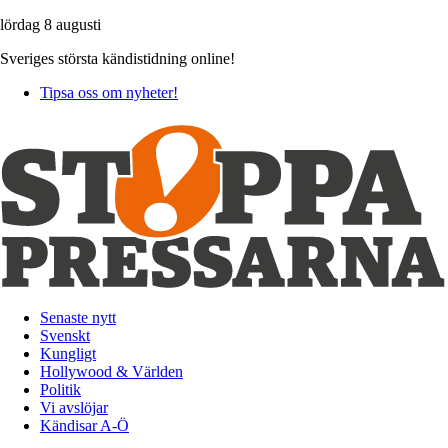
lördag 8 augusti
Sveriges största kändistidning online!
Tipsa oss om nyheter!
Senaste nytt
Svenskt
Kungligt
Hollywood & Världen
Politik
Vi avslöjar
Kändisar A-Ö