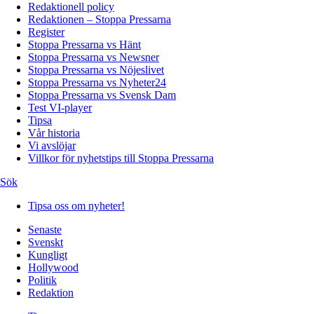
Redaktionell policy
Redaktionen – Stoppa Pressarna
Register
Stoppa Pressarna vs Hänt
Stoppa Pressarna vs Newsner
Stoppa Pressarna vs Nöjeslivet
Stoppa Pressarna vs Nyheter24
Stoppa Pressarna vs Svensk Dam
Test VI-player
Tipsa
Vår historia
Vi avslöjar
Villkor för nyhetstips till Stoppa Pressarna
Sök
Tipsa oss om nyheter!
Senaste
Svenskt
Kungligt
Hollywood
Politik
Redaktion