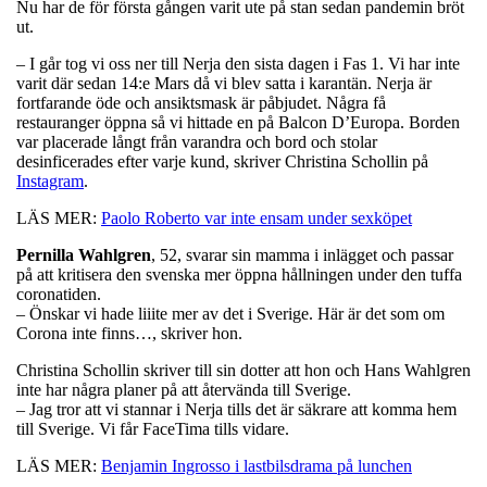
Nu har de för första gången varit ute på stan sedan pandemin bröt
ut.
– I går tog vi oss ner till Nerja den sista dagen i Fas 1. Vi har inte
varit där sedan 14:e Mars då vi blev satta i karantän. Nerja är
fortfarande öde och ansiktsmask är påbjudet. Några få
restauranger öppna så vi hittade en på Balcon D’Europa. Borden
var placerade långt från varandra och bord och stolar
desinficerades efter varje kund, skriver Christina Schollin på
Instagram
.
LÄS MER:
Paolo Roberto var inte ensam under sexköpet
Pernilla Wahlgren
, 52, svarar sin mamma i inlägget och passar
på att kritisera den svenska mer öppna hållningen under den tuffa
coronatiden.
– Önskar vi hade liiite mer av det i Sverige. Här är det som om
Corona inte finns…, skriver hon.
Christina Schollin skriver till sin dotter att hon och Hans Wahlgren
inte har några planer på att återvända till Sverige.
– Jag tror att vi stannar i Nerja tills det är säkrare att komma hem
till Sverige. Vi får FaceTima tills vidare.
LÄS MER:
Benjamin Ingrosso i lastbilsdrama på lunchen