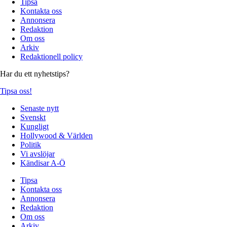
Tipsa
Kontakta oss
Annonsera
Redaktion
Om oss
Arkiv
Redaktionell policy
Har du ett nyhetstips?
Tipsa oss!
Senaste nytt
Svenskt
Kungligt
Hollywood & Världen
Politik
Vi avslöjar
Kändisar A-Ö
Tipsa
Kontakta oss
Annonsera
Redaktion
Om oss
Arkiv