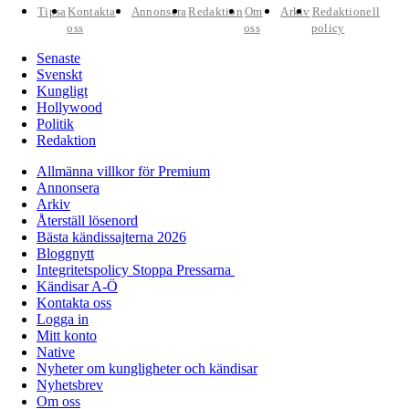
Tipsa
Kontakta
Annonsera
Redaktion
Om
Arkiv
Redaktionell
oss
oss
policy
Senaste
Svenskt
Kungligt
Hollywood
Politik
Redaktion
Allmänna villkor för Premium
Annonsera
Arkiv
Återställ lösenord
Bästa kändissajterna 2026
Bloggnytt
Integritetspolicy Stoppa Pressarna
Kändisar A-Ö
Kontakta oss
Logga in
Mitt konto
Native
Nyheter om kungligheter och kändisar
Nyhetsbrev
Om oss