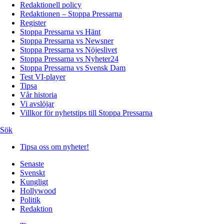
Redaktionell policy
Redaktionen – Stoppa Pressarna
Register
Stoppa Pressarna vs Hänt
Stoppa Pressarna vs Newsner
Stoppa Pressarna vs Nöjeslivet
Stoppa Pressarna vs Nyheter24
Stoppa Pressarna vs Svensk Dam
Test VI-player
Tipsa
Vår historia
Vi avslöjar
Villkor för nyhetstips till Stoppa Pressarna
Sök
Tipsa oss om nyheter!
Senaste
Svenskt
Kungligt
Hollywood
Politik
Redaktion