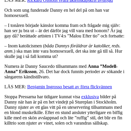
LÄS MER:
Rickard Olssons svåra äktenskapskris avslöjad
Och som ung funderade Danny en hel del på om han var
homosexuell.
– I tonåren började känslor komma fram och frågade mig själv:
han ser ju bra ut – är det därför jag vill vara med honom? Är jag
gay då? berättade artisten i TV4:s ”Malou Efter tio” och fortsatte:
– Inom katolicismen (
båda Dannys föräldrar är katoliker, reds.
anm.
) ska man inte vara homosexuell, det ska inte gå till så. Hur
skulle jag i så fall komma ut?
Numera är Danny Saucedo tillsammans med
Anna ”Modell-
Anna” Eriksson​
, 26. Det har dock funnits perioder av sökande i
sångarens kändistillvaro.
LÄS MER:
Benjamin Ingrosso besatt av förra flickvännen
Stoppa Pressarna har tidigare kunnat visa
exklusiva
bilder på
Danny när han är på en het vindejt på Stureplan i Stockholm.
Danny njuter av ett glas vitt på en uteservering tillsammans med
en blond muskelkille. Efter en stund ansluter ytterligare en biffig
kille med en skön avslappnad och lite ”ruffig” stil, det blir en fin
killtrio som njuter av vinet, solen och varandras sällskap.