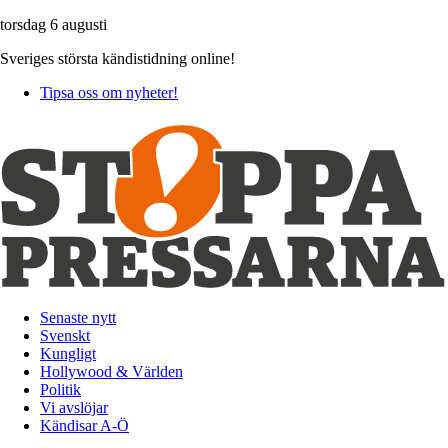
torsdag 6 augusti
Sveriges största kändistidning online!
Tipsa oss om nyheter!
Senaste nytt
Svenskt
Kungligt
Hollywood & Världen
Politik
Vi avslöjar
Kändisar A-Ö