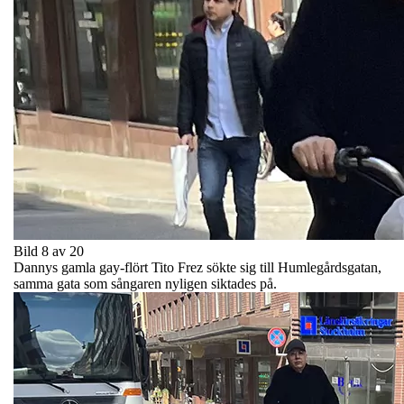
Bild 8 av 20
Dannys gamla gay-flört Tito Frez sökte sig till Humlegårdsgatan,
samma gata som sångaren nyligen siktades på.