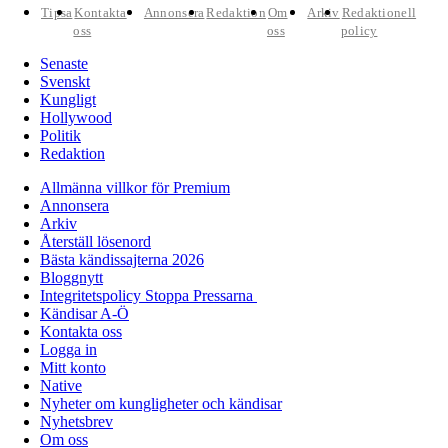
Tipsa
Kontakta
Annonsera
Redaktion
Om
Arkiv
Redaktionell
oss
oss
policy
Senaste
Svenskt
Kungligt
Hollywood
Politik
Redaktion
Allmänna villkor för Premium
Annonsera
Arkiv
Återställ lösenord
Bästa kändissajterna 2026
Bloggnytt
Integritetspolicy Stoppa Pressarna
Kändisar A-Ö
Kontakta oss
Logga in
Mitt konto
Native
Nyheter om kungligheter och kändisar
Nyhetsbrev
Om oss