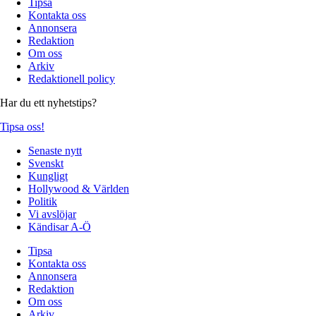
Tipsa
Kontakta oss
Annonsera
Redaktion
Om oss
Arkiv
Redaktionell policy
Har du ett nyhetstips?
Tipsa oss!
Senaste nytt
Svenskt
Kungligt
Hollywood & Världen
Politik
Vi avslöjar
Kändisar A-Ö
Tipsa
Kontakta oss
Annonsera
Redaktion
Om oss
Arkiv