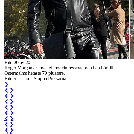
Bild 20 av 20
Roger Morgan är mycket modeintresserad och han hör till
Östermalms hetaste 70-plussare.
Bilder: TT och Stoppa Pressarna
❯
❮
❯
❮
❯
❮
❯
❮
❯
❮
❯
❮
❯
❮
❯
❮
❯