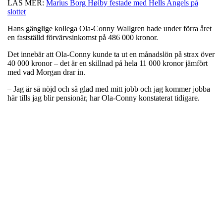
LÄS MER:
Marius Borg Høiby festade med Hells Angels på
slottet
Hans gänglige kollega Ola-Conny Wallgren hade under förra året
en fastställd förvärvsinkomst på 486 000 kronor.
Det innebär att Ola-Conny kunde ta ut en månadslön på strax över
40 000 kronor – det är en skillnad på hela 11 000 kronor jämfört
med vad Morgan drar in.
– Jag är så nöjd och så glad med mitt jobb och jag kommer jobba
här tills jag blir pensionär, har Ola-Conny konstaterat tidigare.