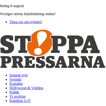
lördag 8 augusti
Sveriges största kändistidning online!
Tipsa oss om nyheter!
Senaste nytt
Svenskt
Kungligt
Hollywood & Världen
Politik
Vi avslöjar
Kändisar A-Ö