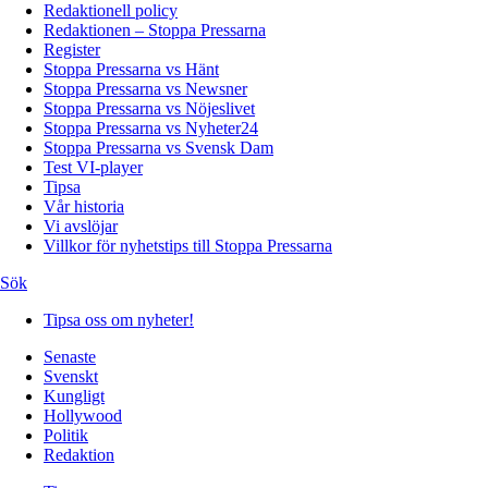
Redaktionell policy
Redaktionen – Stoppa Pressarna
Register
Stoppa Pressarna vs Hänt
Stoppa Pressarna vs Newsner
Stoppa Pressarna vs Nöjeslivet
Stoppa Pressarna vs Nyheter24
Stoppa Pressarna vs Svensk Dam
Test VI-player
Tipsa
Vår historia
Vi avslöjar
Villkor för nyhetstips till Stoppa Pressarna
Sök
Tipsa oss om nyheter!
Senaste
Svenskt
Kungligt
Hollywood
Politik
Redaktion