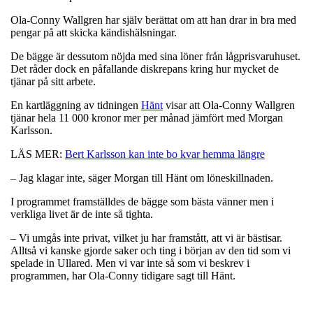
Ola-Conny Wallgren har själv berättat om att han drar in bra med
pengar på att skicka kändishälsningar.
De bägge är dessutom nöjda med sina löner från lågprisvaruhuset.
Det råder dock en påfallande diskrepans kring hur mycket de
tjänar på sitt arbete.
En kartläggning av tidningen
Hänt
visar att Ola-Conny Wallgren
tjänar hela 11 000 kronor mer per månad jämfört med Morgan
Karlsson.
LÄS MER:
Bert Karlsson kan inte bo kvar hemma längre
– Jag klagar inte, säger Morgan till Hänt om löneskillnaden.
I programmet framställdes de bägge som bästa vänner men i
verkliga livet är de inte så tighta.
– Vi umgås inte privat, vilket ju har framstått, att vi är bästisar.
Alltså vi kanske gjorde saker och ting i början av den tid som vi
spelade in Ullared. Men vi var inte så som vi beskrev i
programmen, har Ola-Conny tidigare sagt till Hänt.