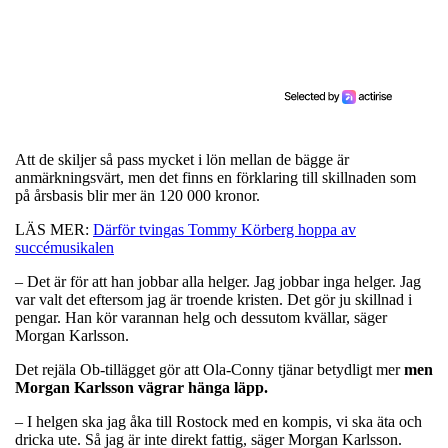
Att de skiljer så pass mycket i lön mellan de bägge är
anmärkningsvärt, men det finns en förklaring till skillnaden som
på årsbasis blir mer än 120 000 kronor.
LÄS MER:
Därför tvingas Tommy Körberg hoppa av
succémusikalen
– Det är för att han jobbar alla helger. Jag jobbar inga helger. Jag
var valt det eftersom jag är troende kristen. Det gör ju skillnad i
pengar. Han kör varannan helg och dessutom kvällar, säger
Morgan Karlsson.
Det rejäla Ob-tillägget gör att Ola-Conny tjänar betydligt mer
men
Morgan Karlsson vägrar hänga läpp.
– I helgen ska jag åka till Rostock med en kompis, vi ska äta och
dricka ute. Så jag är inte direkt fattig, säger Morgan Karlsson.