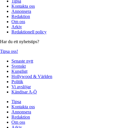
Tipsa
Kontakta oss
Annonsera
Redaktion
Om oss
Arkiv
Redaktionell policy
Har du ett nyhetstips?
Tipsa oss!
Senaste nytt
Svenskt
Kungligt
Hollywood & Världen
Politik
Vi avslöjar
Kändisar A-Ö
Tipsa
Kontakta oss
Annonsera
Redaktion
Om oss
Arkiv