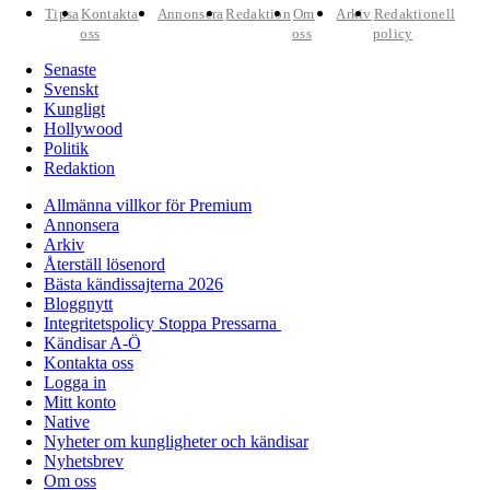
Tipsa
Kontakta
Annonsera
Redaktion
Om
Arkiv
Redaktionell
oss
oss
policy
Senaste
Svenskt
Kungligt
Hollywood
Politik
Redaktion
Allmänna villkor för Premium
Annonsera
Arkiv
Återställ lösenord
Bästa kändissajterna 2026
Bloggnytt
Integritetspolicy Stoppa Pressarna
Kändisar A-Ö
Kontakta oss
Logga in
Mitt konto
Native
Nyheter om kungligheter och kändisar
Nyhetsbrev
Om oss