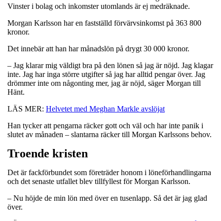
Vinster i bolag och inkomster utomlands är ej medräknade.
Morgan Karlsson har en fastställd förvärvsinkomst på 363 800
kronor.
Det innebär att han har månadslön på drygt 30 000 kronor.
– Jag klarar mig väldigt bra på den lönen så jag är nöjd. Jag klagar
inte. Jag har inga större utgifter så jag har alltid pengar över. Jag
drömmer inte om någonting mer, jag är nöjd, säger Morgan till
Hänt.
LÄS MER:
Helvetet med Meghan Markle avslöjat
Han tycker att pengarna räcker gott och väl och har inte panik i
slutet av månaden – slantarna räcker till Morgan Karlssons behov.
Troende kristen
Det är fackförbundet som företräder honom i löneförhandlingarna
och det senaste utfallet blev tillfyllest för Morgan Karlsson.
– Nu höjde de min lön med över en tusenlapp. Så det är jag glad
över.