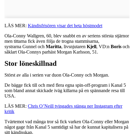
LÄS MER:
Kändisfrisören visar det heta höstmodet
Ola-Conny Wallgren, 60, blev snabbt en av seriens största stjärnor
men tittarna fick även följa de trogna stammisarna,
systrarna Gunnel och
Maritta
, livsnjutaren
Kjell
, VD:n
Boris
och
såklart Ola-Connys parhäst Morgan Karlsson, 51.
Stor löneskillnad
Störst av alla i serien var duon Ola-Conny och Morgan.
De bägge fick till och med flera egna spin-off-program i Kanal 5
som bland annat skickade iväg killarna på en spännande resa till
USA.
LÄS MER:
Chris O’Neill tvingades stänga ner Instagram efter
kritik
Tvärtemot vad många tror så fick varken Ola-Conny eller Morgan
något gage från Kanal 5 samtidigt så har de kunnat kapitalisera på
sitt kändisskap.