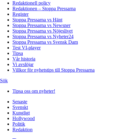
Redaktionell policy
Redaktionen – Stoppa Pressarna
Register
Stoppa Pressarna vs Hänt
Stoppa Pressarna vs Newsner
Stoppa Pressarna vs Nöjeslivet
Stoppa Pressarna vs Nyheter24
Stoppa Pressarna vs Svensk Dam
Test VI-player
Tipsa
Vår historia
Vi avslöjar
Villkor för nyhetstips till Stoppa Pressarna
Sök
Tipsa oss om nyheter!
Senaste
Svenskt
Kungligt
Hollywood
Politik
Redaktion