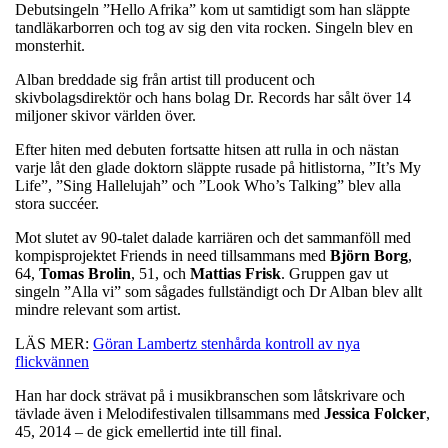
Debutsingeln ”Hello Afrika” kom ut samtidigt som han släppte
tandläkarborren och tog av sig den vita rocken. Singeln blev en
monsterhit.
Alban breddade sig från artist till producent och
skivbolagsdirektör och hans bolag Dr. Records har sålt över 14
miljoner skivor världen över.
Efter hiten med debuten fortsatte hitsen att rulla in och nästan
varje låt den glade doktorn släppte rusade på hitlistorna, ”It’s My
Life”, ”Sing Hallelujah” och ”Look Who’s Talking” blev alla
stora succéer.
Mot slutet av 90-talet dalade karriären och det sammanföll med
kompisprojektet Friends in need tillsammans med
Björn
Borg
,
64,
Tomas
Brolin
, 51, och
Mattias
Frisk
. Gruppen gav ut
singeln ”Alla vi” som sågades fullständigt och Dr Alban blev allt
mindre relevant som artist.
LÄS MER:
Göran Lambertz stenhårda kontroll av nya
flickvännen
Han har dock strävat på i musikbranschen som låtskrivare och
tävlade även i Melodifestivalen tillsammans med
Jessica
Folcker
,
45, 2014 – de gick emellertid inte till final.