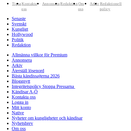
Tipsa
Kontakta
Annonsera
Redaktion
Om
Arkiv
Redaktionell
oss
oss
policy
Senaste
Svenskt
Kungligt
Hollywood
Politik
Redaktion
Allmänna villkor för Premium
Annonsera
Arkiv
Återställ lösenord
Bästa kändissajterna 2026
Bloggnytt
Integritetspolicy Stoppa Pressarna
Kändisar A-Ö
Kontakta oss
Logga in
Mitt konto
Native
Nyheter om kungligheter och kändisar
Nyhetsbrev
Om oss