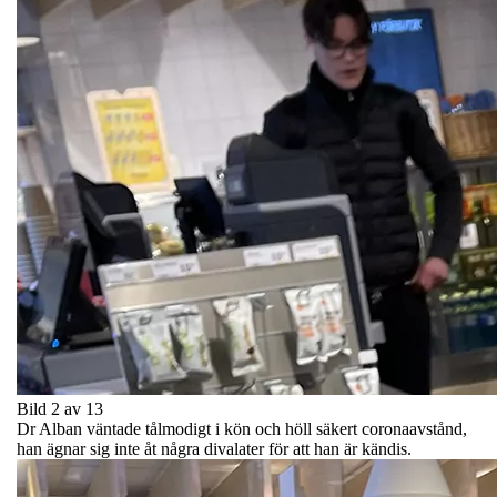
Bild 2 av 13
Dr Alban väntade tålmodigt i kön och höll säkert coronaavstånd,
han ägnar sig inte åt några divalater för att han är kändis.