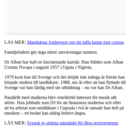
LÄS MER:
Magdalena Andersson om sin tuffa kamp mot corona
Familjefadern gör inga större utsvävningar numera.
Dr Alban har haft en fascinerande karriär. Han föddes som Alban
Uzoma Nwapa i augusti 1957 i Oguta i Nigeria.
1979 kom han till Sverige och det dröjde inte många år förrän han
började studera till tandläkare. 1988, nio år efter att han flyttade till
Sverige var han färdig med sin utbildning – nu var han Dr Alban.
Parallellt med studierna blev emellertid intresset för musik allt
större. Han jobbade som DJ för att finansiera studierna och efter
att ha arbetat som tandläkare i Uppsala i två år satsade han helt på
musiken – ett beslut han aldrig behövt ångra.
LÄS MER:
Svensk tv-stjärna misstänkt för flera sexövergrepp