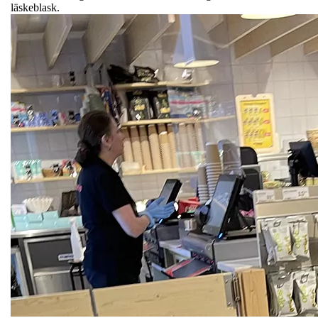
läskeblask.