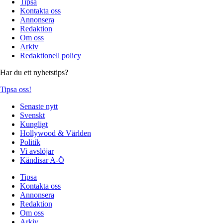
Tipsa
Kontakta oss
Annonsera
Redaktion
Om oss
Arkiv
Redaktionell policy
Har du ett nyhetstips?
Tipsa oss!
Senaste nytt
Svenskt
Kungligt
Hollywood & Världen
Politik
Vi avslöjar
Kändisar A-Ö
Tipsa
Kontakta oss
Annonsera
Redaktion
Om oss
Arkiv