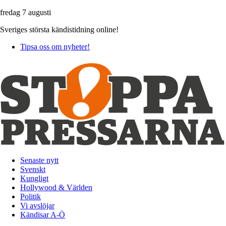
fredag 7 augusti
Sveriges största kändistidning online!
Tipsa oss om nyheter!
Senaste nytt
Svenskt
Kungligt
Hollywood & Världen
Politik
Vi avslöjar
Kändisar A-Ö