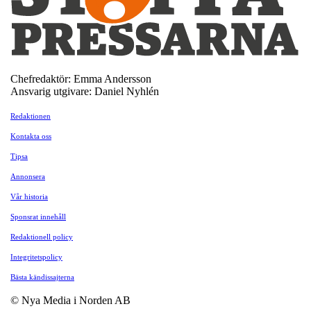
Chefredaktör: Emma Andersson
Ansvarig utgivare: Daniel Nyhlén
Redaktionen
Kontakta oss
Tipsa
Annonsera
Vår historia
Sponsrat innehåll
Redaktionell policy
Integritetspolicy
Bästa kändissajterna
© Nya Media i Norden AB