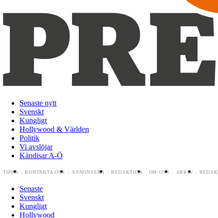
Senaste nytt
Svenskt
Kungligt
Hollywood & Världen
Politik
Vi avslöjar
Kändisar A-Ö
TIPSA
KONTAKTA OSS
ANNONSERA
REDAKTION
OM OSS
ARKIV
REDAK
Senaste
Svenskt
Kungligt
Hollywood