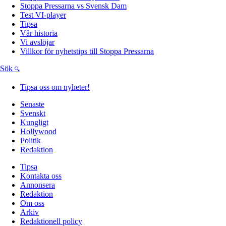
Stoppa Pressarna vs Svensk Dam
Test VI-player
Tipsa
Vår historia
Vi avslöjar
Villkor för nyhetstips till Stoppa Pressarna
Sök
Tipsa oss om nyheter!
Senaste
Svenskt
Kungligt
Hollywood
Politik
Redaktion
Tipsa
Kontakta oss
Annonsera
Redaktion
Om oss
Arkiv
Redaktionell policy