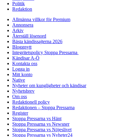
Politik
Redaktion
Allmänna villkor för Premium
Annonsera
Arkiv
Återställ lösenord
Bästa kändissajterna 2026
Bloggnytt
Integritetspolicy Stoppa Pressarna
Kändisar A-Ö
Kontakta oss
Logga in
Mitt konto
Native
Nyheter om kungligheter och kändisar
Nyhetsbrev
Om oss
Redaktionell policy
Redaktionen – Stoppa Pressarna
Register
Stoppa Pressarna vs Hänt
Stoppa Pressarna vs Newsner
Stoppa Pressarna vs Nöjeslivet
Stoppa Pressarna vs Nyheter24