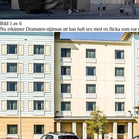
Bild 1 av 6
Nu erkänner Dramaten-stjärnan att han haft sex med en flicka som var un