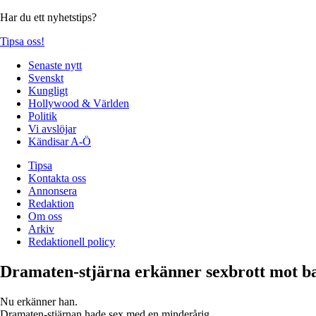
Har du ett nyhetstips?
Tipsa oss!
Senaste nytt
Svenskt
Kungligt
Hollywood & Världen
Politik
Vi avslöjar
Kändisar A-Ö
Tipsa
Kontakta oss
Annonsera
Redaktion
Om oss
Arkiv
Redaktionell policy
Dramaten-stjärna erkänner sexbrott mot b
Nu erkänner han.
Dramaten-stjärnan hade sex med en minderårig.