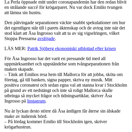
La Perla öppnade mitt under coronapandemin har den redan blivit
en strålande succé för krögarparet. Nu var dock Emilio tvungen
att lämna sin hustru.
Den påtvingade separationen väckte snabbt spekulationer om hur
det egentligen står till i parets äktenskap och de avtog inte när det
stod klart att Åsa Ingrosso valt att ta av sig vigselringen, vilket
Stoppa Pressarna
avslöjade
.
LÄS MER:
Patrik Sjöberg ekonomiskt utblottad efter krisen
För Åsa Ingrosso har det varit en pressande tid med all
uppmärksamhet och uppståndelse som tvångseparationen från
maken skapade.
– Tänk att Emilios resa hem till Mallorca för att jobba, sköta om
företag, gå till banken, signa papper, skriva ny musik. Mitt
positiva coronatest och sedan egna val att stanna kvar i Stockholm
på grund av ett nedstängt och inte så roligt Mallorca skulle
utbringa så mycket frågor och tidningsartiklar, skriver Åsa
Ingrosso på
Instagram
.
Nu är lyckan desto större då Åsa äntligen får återse sin älskade
make av italiensk börd.
– På lördag kommer Emilio till Stockholm igen, skriver
krögarhustrun.