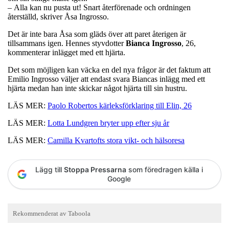
– Alla kan nu pusta ut! Snart återförenade och ordningen
återställd, skriver Åsa Ingrosso.
Det är inte bara Åsa som gläds över att paret återigen är
tillsammans igen. Hennes styvdotter
Bianca
Ingrosso
, 26,
kommenterar inlägget med ett hjärta.
Det som möjligen kan väcka en del nya frågor är det faktum att
Emilio Ingrosso väljer att endast svara Biancas inlägg med ett
hjärta medan han inte skickar något hjärta till sin hustru.
LÄS MER:
Paolo Robertos kärleksförklaring till Elin, 26
LÄS MER:
Lotta Lundgren bryter upp efter sju år
LÄS MER:
Camilla Kvartofts stora vikt- och hälsoresa
Lägg till
Stoppa Pressarna
som föredragen källa i
Google