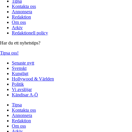
Tipsa
Kontakta oss
Annonsera
Redaktion
Om oss
Arkiv
Redaktionell policy
Har du ett nyhetstips?
Tipsa oss!
Senaste nytt
Svenskt
Kungligt
Hollywood & Världen
Politik
Vi avslöjar
Kändisar A-Ö
Tipsa
Kontakta oss
Annonsera
Redaktion
Om oss
Arkiv