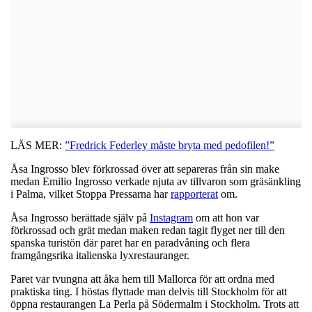
LÄS MER:
”Fredrick Federley måste bryta med pedofilen!”
Åsa Ingrosso blev förkrossad över att separeras från sin make
medan Emilio Ingrosso verkade njuta av tillvaron som gräsänkling
i Palma, vilket Stoppa Pressarna har
rapporterat
om.
Åsa Ingrosso berättade själv på
Instagram
om att hon var
förkrossad och grät medan maken redan tagit flyget ner till den
spanska turistön där paret har en paradvåning och flera
framgångsrika italienska lyxrestauranger.
Paret var tvungna att åka hem till Mallorca för att ordna med
praktiska ting. I höstas flyttade man delvis till Stockholm för att
öppna restaurangen La Perla på Södermalm i Stockholm. Trots att