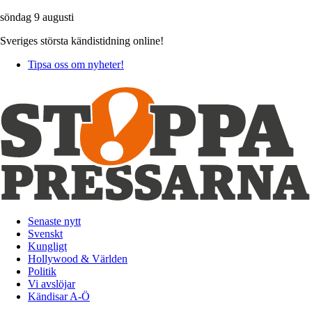
söndag 9 augusti
Sveriges största kändistidning online!
Tipsa oss om nyheter!
Senaste nytt
Svenskt
Kungligt
Hollywood & Världen
Politik
Vi avslöjar
Kändisar A-Ö