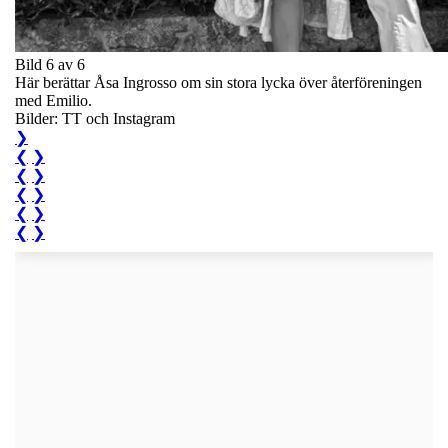
Bild 6 av 6
Här berättar Åsa Ingrosso om sin stora lycka över återföreningen
med Emilio.
Bilder: TT och Instagram
❯
❮
❯
❮
❯
❮
❯
❮
❯
❮
❯