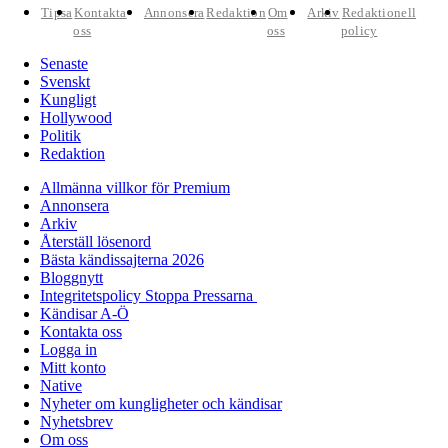
Tipsa
Kontakta
Annonsera
Redaktion
Om
Arkiv
Redaktionell
oss
oss
policy
Senaste
Svenskt
Kungligt
Hollywood
Politik
Redaktion
Allmänna villkor för Premium
Annonsera
Arkiv
Återställ lösenord
Bästa kändissajterna 2026
Bloggnytt
Integritetspolicy Stoppa Pressarna
Kändisar A-Ö
Kontakta oss
Logga in
Mitt konto
Native
Nyheter om kungligheter och kändisar
Nyhetsbrev
Om oss