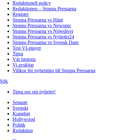
Redaktionell policy
Redaktionen – Stoppa Pressarna
Register
Stoppa Pressarna vs Hänt
Stoppa Pressarna vs Newsner
Stoppa Pressarna vs Nöjeslivet
Stoppa Pressarna vs Nyheter24
Stoppa Pressarna vs Svensk Dam
Test VI-player
Tipsa
Vår historia
Vi avslöjar
Villkor för nyhetstips till Stoppa Pressarna
Sök
Tipsa oss om nyheter!
Senaste
Svenskt
Kungligt
Hollywood
Politik
Redaktion