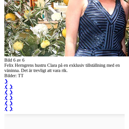
Bild 6 av 6
Felix Herngrens hustru Clara på en exklusiv tillställning med en
väninna. Det är trevligt att vara rik.
Bilder: TT
❯
❮
❯
❮
❯
❮
❯
❮
❯
❮
❯