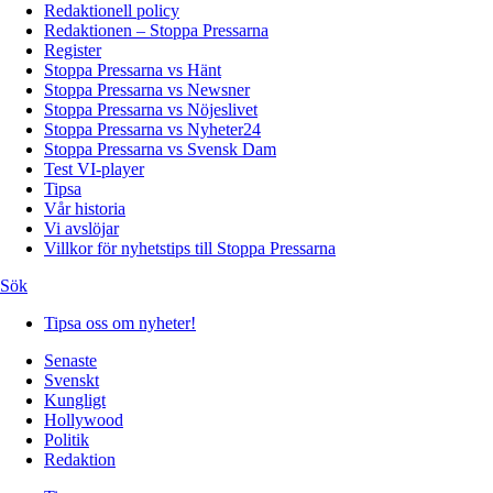
Redaktionell policy
Redaktionen – Stoppa Pressarna
Register
Stoppa Pressarna vs Hänt
Stoppa Pressarna vs Newsner
Stoppa Pressarna vs Nöjeslivet
Stoppa Pressarna vs Nyheter24
Stoppa Pressarna vs Svensk Dam
Test VI-player
Tipsa
Vår historia
Vi avslöjar
Villkor för nyhetstips till Stoppa Pressarna
Sök
Tipsa oss om nyheter!
Senaste
Svenskt
Kungligt
Hollywood
Politik
Redaktion