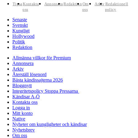
Tipsa
Kontakta
Annonsera
Redaktion
Om
Arkiv
Redaktionell
oss
oss
policy
Senaste
Svenskt
Kungligt
Hollywood
Politik
Redaktion
Allmänna villkor för Premium
Annonsera
Arkiv
Återställ lösenord
Bästa kändissajterna 2026
Bloggnytt
Integritetspolicy Stoppa Pressarna
Kändisar A-Ö
Kontakta oss
Logga in
Mitt konto
Native
Nyheter om kungligheter och kändisar
Nyhetsbrev
Om oss