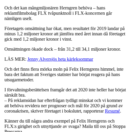
Och det kan mångmiljonären Herngren behöva – hans
reklamfilmsbolag FLX tvåpunktnoll i FLX-koncernen går
nämligen uselt.
Företagets omsättning har ökat, men resultatet för 2019 landar på
minus 1,2 miljoner kronor att jämföra med året innan då företaget
gick med 1,2 miljoner kronor i vinst.
Omsättningen ökade dock – från 31,2 till 34,1 miljoner kronor.
LÄS MER:
Jenny Alversjös heta kärleksommar
Och det finns flera mörka moln på Felix Herngrens himmel, inte
bara det faktum att Sveriges statister har börjat reagera på hans
utsugarmetoder.
I förvaltningsberättelsen framgår det att 2020 inte heller har börjat
särskilt bra.
– På reklamsidan har efterfrågan tydligt minskat och vi kommer
att behöva revidera ner prognoser och mål för 2020 på grund av
coronakrisen, skriver företaget i bokslutet, rapporterar
Resumé
.
Känner du till några andra exempel på Felix Herngrens och
FLX:s girighet och utnyttjande av svaga? Maila till oss på Stoppa
Pressarna