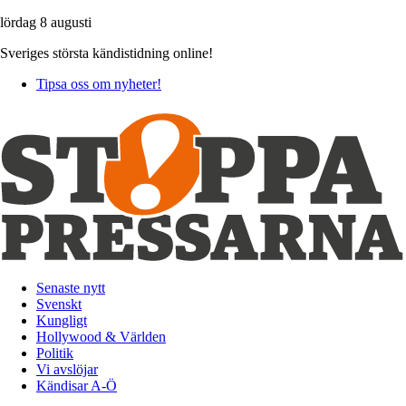
lördag 8 augusti
Sveriges största kändistidning online!
Tipsa oss om nyheter!
Senaste nytt
Svenskt
Kungligt
Hollywood & Världen
Politik
Vi avslöjar
Kändisar A-Ö