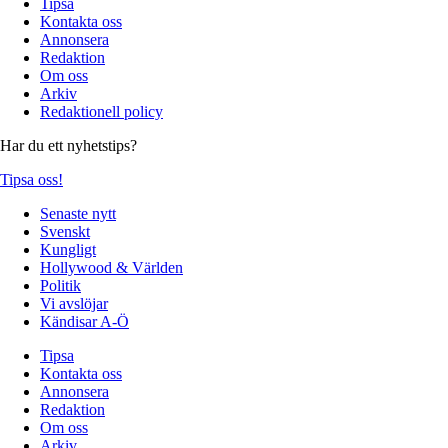
Tipsa
Kontakta oss
Annonsera
Redaktion
Om oss
Arkiv
Redaktionell policy
Har du ett nyhetstips?
Tipsa oss!
Senaste nytt
Svenskt
Kungligt
Hollywood & Världen
Politik
Vi avslöjar
Kändisar A-Ö
Tipsa
Kontakta oss
Annonsera
Redaktion
Om oss
Arkiv