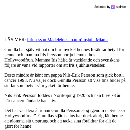
LÄS MER:
Prinsessan Madeleines mardrömsjul i Miami
Gunilla har själv vittnat om hur mycket hennes föräldrar betytt för
henne och mamma Iris Persson bor ju hemma hos
Hollywoodfrun. Mamma Iris hälsa är vacklande och svenskans
följare är vana vid rapporter om att Iris sjukhusvistelser.
Desto mindre är känt om pappa Nils-Erik Persson som gick bort i
cancer 1998. Nu väljer dock Gunilla Persson att visa fina bilder på
sin far som betytt så mycket för henne.
Nils-Erik Persson föddes i Norrköping 1920 och han blev 78 år
när cancern ändade hans liv.
Det här var flera år innan Gunilla Persson slog igenom i ”Svenska
Hollywoodfruar”. Gunillas stjärnstatus har dock aldrig fått henne
att glömma sitt ursprung och att tacka sina föräldrar för allt de
gjort för henne.