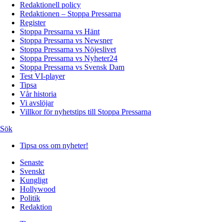
Redaktionell policy
Redaktionen – Stoppa Pressarna
Register
Stoppa Pressarna vs Hänt
Stoppa Pressarna vs Newsner
Stoppa Pressarna vs Nöjeslivet
Stoppa Pressarna vs Nyheter24
Stoppa Pressarna vs Svensk Dam
Test VI-player
Tipsa
Vår historia
Vi avslöjar
Villkor för nyhetstips till Stoppa Pressarna
Sök
Tipsa oss om nyheter!
Senaste
Svenskt
Kungligt
Hollywood
Politik
Redaktion