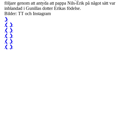
följare genom att antyda att pappa Nils-Erik på något sätt var
inblandad i Gunillas dotter Erikas födelse.
Bilder: TT och Instagram
❯
❮
❯
❮
❯
❮
❯
❮
❯
❮
❯