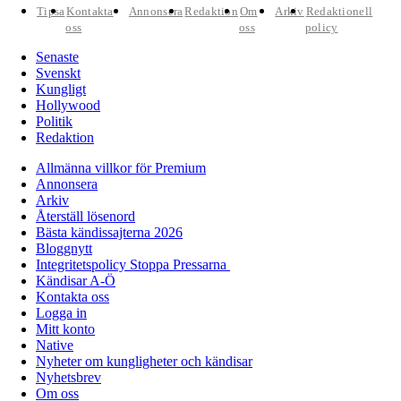
Tipsa
Kontakta
Annonsera
Redaktion
Om
Arkiv
Redaktionell
oss
oss
policy
Senaste
Svenskt
Kungligt
Hollywood
Politik
Redaktion
Allmänna villkor för Premium
Annonsera
Arkiv
Återställ lösenord
Bästa kändissajterna 2026
Bloggnytt
Integritetspolicy Stoppa Pressarna
Kändisar A-Ö
Kontakta oss
Logga in
Mitt konto
Native
Nyheter om kungligheter och kändisar
Nyhetsbrev
Om oss