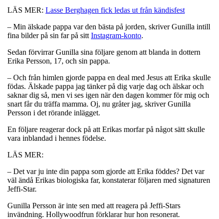
LÄS MER:
Lasse Berghagen fick ledas ut från kändisfest
– Min älskade pappa var den bästa på jorden, skriver Gunilla intill
fina bilder på sin far på sitt
Instagram-konto
.
Sedan förvirrar Gunilla sina följare genom att blanda in dottern
Erika Persson, 17, och sin pappa.
– Och från himlen gjorde pappa en deal med Jesus att Erika skulle
födas. Älskade pappa jag tänker på dig varje dag och älskar och
saknar dig så, men vi ses igen när den dagen kommer för mig och
snart får du träffa mamma. Oj, nu gråter jag, skriver Gunilla
Persson i det rörande inlägget.
En följare reagerar dock på att Erikas morfar på något sätt skulle
vara inblandad i hennes födelse.
LÄS MER:
– Det var ju inte din pappa som gjorde att Erika föddes? Det var
väl ändå Erikas biologiska far, konstaterar följaren med signaturen
Jeffi-Star.
Gunilla Persson är inte sen med att reagera på Jeffi-Stars
invändning. Hollywoodfrun förklarar hur hon resonerat.