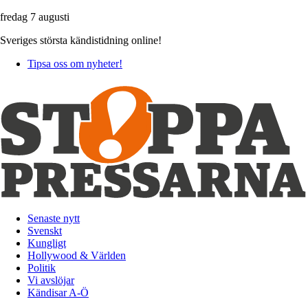
fredag 7 augusti
Sveriges största kändistidning online!
Tipsa oss om nyheter!
Senaste nytt
Svenskt
Kungligt
Hollywood & Världen
Politik
Vi avslöjar
Kändisar A-Ö