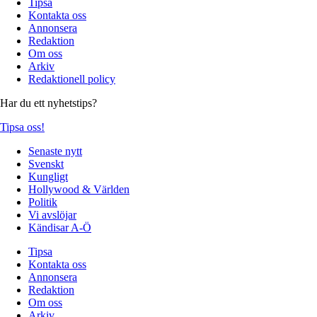
Tipsa
Kontakta oss
Annonsera
Redaktion
Om oss
Arkiv
Redaktionell policy
Har du ett nyhetstips?
Tipsa oss!
Senaste nytt
Svenskt
Kungligt
Hollywood & Världen
Politik
Vi avslöjar
Kändisar A-Ö
Tipsa
Kontakta oss
Annonsera
Redaktion
Om oss
Arkiv