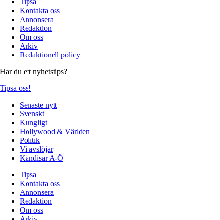
Tipsa
Kontakta oss
Annonsera
Redaktion
Om oss
Arkiv
Redaktionell policy
Har du ett nyhetstips?
Tipsa oss!
Senaste nytt
Svenskt
Kungligt
Hollywood & Världen
Politik
Vi avslöjar
Kändisar A-Ö
Tipsa
Kontakta oss
Annonsera
Redaktion
Om oss
Arkiv