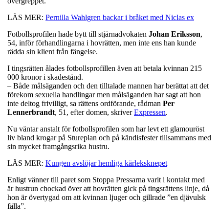
övergreppet.
LÄS MER:
Pernilla Wahlgren backar i bråket med Niclas ex
Fotbollsprofilen hade bytt till stjärnadvokaten
Johan
Eriksson
,
54, inför förhandlingarna i hovrätten, men inte ens han kunde
rädda sin klient från fängelse.
I tingsrätten ålades fotbollsprofillen även att betala kvinnan 215
000 kronor i skadestånd.
– Både målsäganden och den tilltalade mannen har berättat att det
förekom sexuella handlingar men målsäganden har sagt att hon
inte deltog frivilligt, sa rättens ordförande, rådman
Per
Lennerbrandt
, 51, efter domen, skriver
Expressen
.
Nu väntar anstalt för fotbollsprofilen som har levt ett glamouröst
liv bland krogar på Stureplan och på kändisfester tillsammans med
sin mycket framgångsrika hustru.
LÄS MER:
Kungen avslöjar hemliga kärleksknepet
Enligt vänner till paret som Stoppa Pressarna varit i kontakt med
är hustrun chockad över att hovrätten gick på tingsrättens linje, då
hon är övertygad om att kvinnan ljuger och gillrade ”en djävulsk
fälla”.