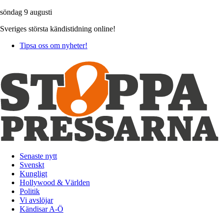
söndag 9 augusti
Sveriges största kändistidning online!
Tipsa oss om nyheter!
Senaste nytt
Svenskt
Kungligt
Hollywood & Världen
Politik
Vi avslöjar
Kändisar A-Ö