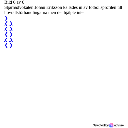
Bild 6 av 6
Stjärnadvokaten Johan Eriksson kallades in av fotbollsprofilen till
hovrättsförhandlingarna men det hjälpte inte.
❯
❮
❯
❮
❯
❮
❯
❮
❯
❮
❯