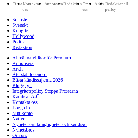
Tipsa
Kontakta
Annonsera
Redaktion
Om
Arkiv
Redaktionell
oss
oss
policy
Senaste
Svenskt
Kungligt
Hollywood
Politik
Redaktion
Allmänna villkor för Premium
Annonsera
Arkiv
Återställ lösenord
Bästa kändissajterna 2026
Bloggnytt
Integritetspolicy Stoppa Pressarna
Kändisar A-Ö
Kontakta oss
Logga in
Mitt konto
Native
Nyheter om kungligheter och kändisar
Nyhetsbrev
Om oss