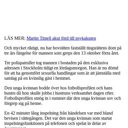
LÄS MER:
Martin Timell akut förd till psykakuten
Och mycket riktigt, nu har hovrätten fastställt tingsrättens dom på
tre års fängelse för mannen som greps den 13 oktober förra året.
Tre polispatruller tog mannen i bostaden på den exklusiva
adressen i Stockholm tidigt en lördagsmorgon. Han är nu dömd
för att ha genomfört sexuella handlingar som är att jämställa med
samlag på en kvinnlig gäst i hemmet.
Den unga kvinnan bodde över hos fotbollsprofilen och hans
hustru då hon skulle jobba i hustruns verksamhet dagen efter.
Fotbollsprofilen smög in i rummet där den unga kvinnan sov och
förgrep sig på henne.
En 42 minuter lång inspelning från händelsen var med bland
bevisen i rättegången. Det var den unga kvinnan som startat
inspelningsfunktionen på telefonen och spelat in delar av