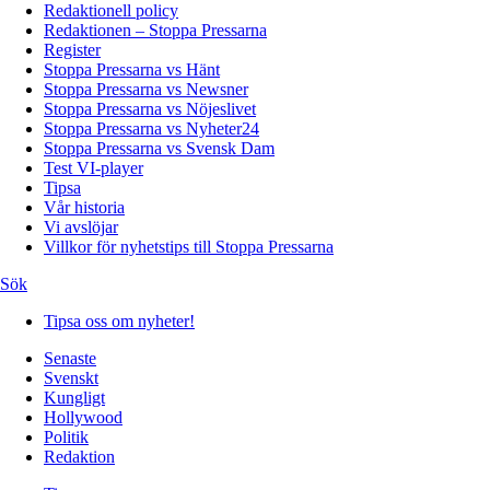
Redaktionell policy
Redaktionen – Stoppa Pressarna
Register
Stoppa Pressarna vs Hänt
Stoppa Pressarna vs Newsner
Stoppa Pressarna vs Nöjeslivet
Stoppa Pressarna vs Nyheter24
Stoppa Pressarna vs Svensk Dam
Test VI-player
Tipsa
Vår historia
Vi avslöjar
Villkor för nyhetstips till Stoppa Pressarna
Sök
Tipsa oss om nyheter!
Senaste
Svenskt
Kungligt
Hollywood
Politik
Redaktion