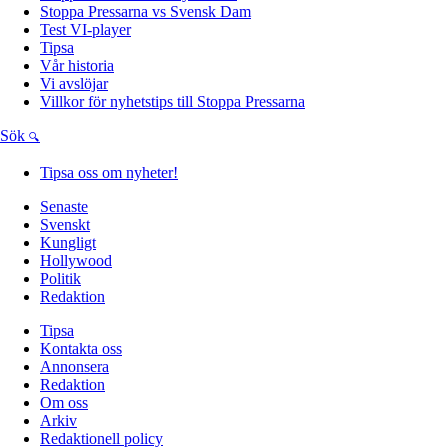
Stoppa Pressarna vs Svensk Dam
Test VI-player
Tipsa
Vår historia
Vi avslöjar
Villkor för nyhetstips till Stoppa Pressarna
Sök
Tipsa oss om nyheter!
Senaste
Svenskt
Kungligt
Hollywood
Politik
Redaktion
Tipsa
Kontakta oss
Annonsera
Redaktion
Om oss
Arkiv
Redaktionell policy