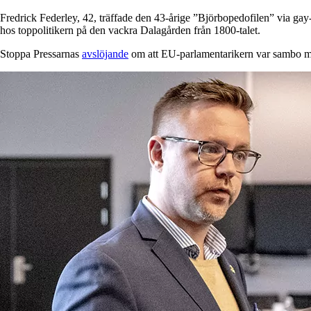
Fredrick Federley, 42, träffade den 43-årige ”Björbopedofilen” via gay-s
hos toppolitikern på den vackra Dalagården från 1800-talet.
Stoppa Pressarnas
avslöjande
om att EU-parlamentarikern var sambo m