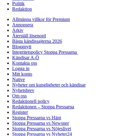
Politik
Redaktion
Allmänna villkor för Premium
Annonsera
Arkiv
Återställ lösenord
Bästa kändissajterna 2026
Bloggnytt
Integritetspolicy Stoppa Pressarna
Kändisar A-Ö
Kontakta oss
Logga in
Mitt konto
Native
Nyheter om kungligheter och kändisar
Nyhetsbrev
Om oss
Redaktionell policy
Redaktionen – Stoppa Pressarna
Register
Stoppa Pressarna vs Hänt
Stoppa Pressarna vs Newsner
Stoppa Pressarna vs Nöjeslivet
Stoppa Pressarna vs Nyheter24