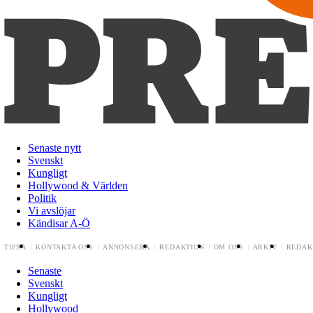
Senaste nytt
Svenskt
Kungligt
Hollywood & Världen
Politik
Vi avslöjar
Kändisar A-Ö
TIPSA
KONTAKTA OSS
ANNONSERA
REDAKTION
OM OSS
ARKIV
REDAK
Senaste
Svenskt
Kungligt
Hollywood