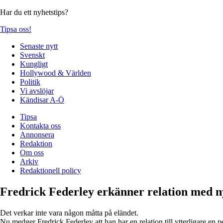
Har du ett nyhetstips?
Tipsa oss!
Senaste nytt
Svenskt
Kungligt
Hollywood & Världen
Politik
Vi avslöjar
Kändisar A-Ö
Tipsa
Kontakta oss
Annonsera
Redaktion
Om oss
Arkiv
Redaktionell policy
Fredrick Federley erkänner relation med n
Det verkar inte vara någon måtta på eländet.
Nu medger Fredrick Federley att han har en relation till ytterligare en p