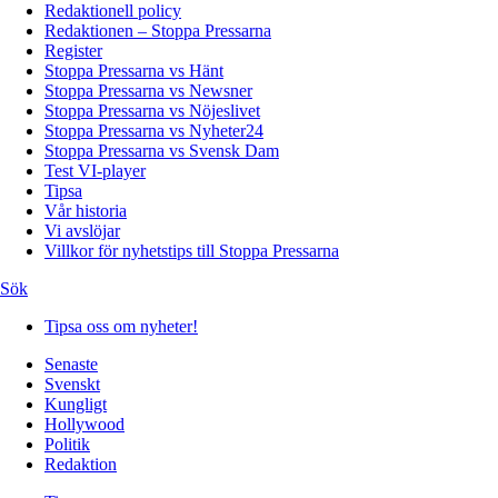
Redaktionell policy
Redaktionen – Stoppa Pressarna
Register
Stoppa Pressarna vs Hänt
Stoppa Pressarna vs Newsner
Stoppa Pressarna vs Nöjeslivet
Stoppa Pressarna vs Nyheter24
Stoppa Pressarna vs Svensk Dam
Test VI-player
Tipsa
Vår historia
Vi avslöjar
Villkor för nyhetstips till Stoppa Pressarna
Sök
Tipsa oss om nyheter!
Senaste
Svenskt
Kungligt
Hollywood
Politik
Redaktion