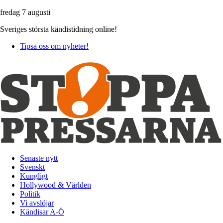
fredag 7 augusti
Sveriges största kändistidning online!
Tipsa oss om nyheter!
Senaste nytt
Svenskt
Kungligt
Hollywood & Världen
Politik
Vi avslöjar
Kändisar A-Ö