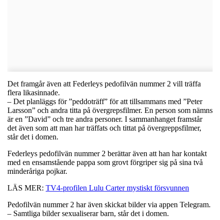
Det framgår även att Federleys pedofilvän nummer 2 vill träffa
flera likasinnade.
– Det planläggs för ”peddoträff” för att tillsammans med ”Peter
Larsson” och andra titta på övergrepsfilmer. En person som nämns
är en ”David” och tre andra personer. I sammanhanget framstår
det även som att man har träffats och tittat på övergreppsfilmer,
står det i domen.
Federleys pedofilvän nummer 2 berättar även att han har kontakt
med en ensamstående pappa som grovt förgriper sig på sina två
minderåriga pojkar.
LÄS MER:
TV4-profilen Lulu Carter mystiskt försvunnen
Pedofilvän nummer 2 har även skickat bilder via appen Telegram.
– Samtliga bilder sexualiserar barn, står det i domen.