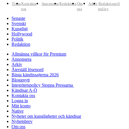
Tipsa
Kontakta
Annonsera
Redaktion
Om
Arkiv
Redaktionell
oss
oss
policy
Senaste
Svenskt
Kungligt
Hollywood
Politik
Redaktion
Allmänna villkor för Premium
Annonsera
Arkiv
Återställ lösenord
Bästa kändissajterna 2026
Bloggnytt
Integritetspolicy Stoppa Pressarna
Kändisar A-Ö
Kontakta oss
Logga in
Mitt konto
Native
Nyheter om kungligheter och kändisar
Nyhetsbrev
Om oss