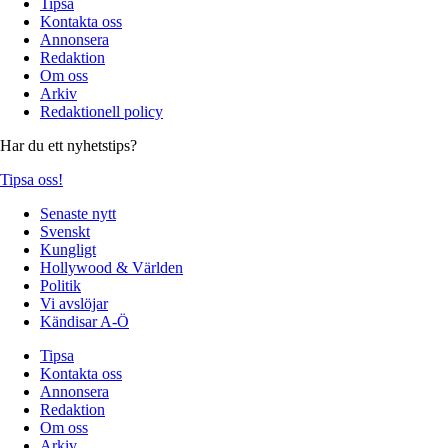
Tipsa
Kontakta oss
Annonsera
Redaktion
Om oss
Arkiv
Redaktionell policy
Har du ett nyhetstips?
Tipsa oss!
Senaste nytt
Svenskt
Kungligt
Hollywood & Världen
Politik
Vi avslöjar
Kändisar A-Ö
Tipsa
Kontakta oss
Annonsera
Redaktion
Om oss
Arkiv