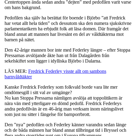
Centertoppen ända sedan andra ”dejten” med pedofilen varit varse
om hans bakgrund.
Pedofilen ska själv ha berättat för boende i Björbo ”att Fredrick
har vetat allt hela tiden” och dessutom ska den numera sjukskrivne
parlamentarikern ha erbjudit folk att läsa domen. Där framgår det
bland annat att mannen har livesänt en del av våldtäkterna mot
barnen på nätet.
Den 42-årige mannen bor inte med Federley längre – efter Stoppa
Pressarnas avslöjande åkte han ut från Dalagården från
sekelskiftet som ligger i idylliska Björbo i Dalarna.
LÄS MER:
Fredrick Federley visste allt om sambons
barnvåldtäkter
Kanske Fredrick Federley som folkvald borde vara lite mer
omdömesgill i sitt val av umgänge?
Nu kan Stoppa Pressarna nämligen avslöja att toppolitikern är
nära vän med ytterligare en dömd pedofil. Fredrick Federleys
andra pedofilvän är en 46-årig man verksam inom näringslivet
som just nu sitter i fängelse för barnporrbrott.
Den ”nya” pedofilen och Federley känner varandra sedan länge
och de båda männen har bland annat tillbringat tid i Bryssel och
flera andra storstäder runt om i Europa tillsammans.