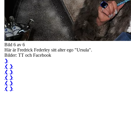
Bild 6 av 6
Här är Fredrick Federley sitt alter ego "Ursula".
Bilder: TT och Facebook
❯
❮
❯
❮
❯
❮
❯
❮
❯
❮
❯