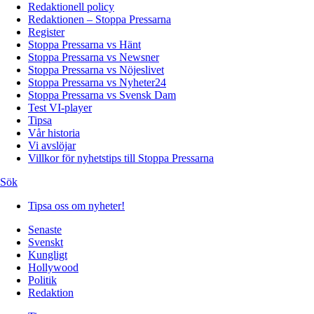
Redaktionell policy
Redaktionen – Stoppa Pressarna
Register
Stoppa Pressarna vs Hänt
Stoppa Pressarna vs Newsner
Stoppa Pressarna vs Nöjeslivet
Stoppa Pressarna vs Nyheter24
Stoppa Pressarna vs Svensk Dam
Test VI-player
Tipsa
Vår historia
Vi avslöjar
Villkor för nyhetstips till Stoppa Pressarna
Sök
Tipsa oss om nyheter!
Senaste
Svenskt
Kungligt
Hollywood
Politik
Redaktion