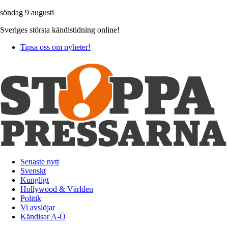
söndag 9 augusti
Sveriges största kändistidning online!
Tipsa oss om nyheter!
Senaste nytt
Svenskt
Kungligt
Hollywood & Världen
Politik
Vi avslöjar
Kändisar A-Ö