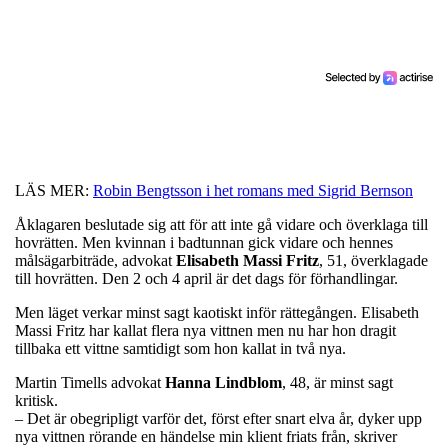
LÄS MER:
Robin Bengtsson i het romans med Sigrid Bernson
Åklagaren beslutade sig att för att inte gå vidare och överklaga till
hovrätten. Men kvinnan i badtunnan gick vidare och hennes
målsägarbiträde, advokat
Elisabeth Massi Fritz
, 51, överklagade
till hovrätten. Den 2 och 4 april är det dags för förhandlingar.
Men läget verkar minst sagt kaotiskt inför rättegången. Elisabeth
Massi Fritz har kallat flera nya vittnen men nu har hon dragit
tillbaka ett vittne samtidigt som hon kallat in två nya.
Martin Timells advokat
Hanna
Lindblom
, 48, är minst sagt
kritisk.
– Det är obegripligt varför det, först efter snart elva år, dyker upp
nya vittnen rörande en händelse min klient friats från, skriver