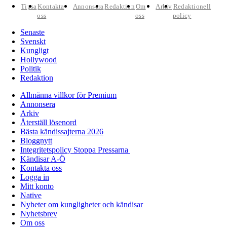
Tipsa
Kontakta
Annonsera
Redaktion
Om
Arkiv
Redaktionell
oss
oss
policy
Senaste
Svenskt
Kungligt
Hollywood
Politik
Redaktion
Allmänna villkor för Premium
Annonsera
Arkiv
Återställ lösenord
Bästa kändissajterna 2026
Bloggnytt
Integritetspolicy Stoppa Pressarna
Kändisar A-Ö
Kontakta oss
Logga in
Mitt konto
Native
Nyheter om kungligheter och kändisar
Nyhetsbrev
Om oss