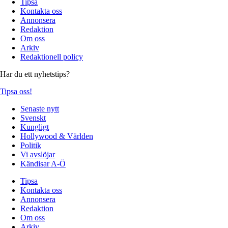
Tipsa
Kontakta oss
Annonsera
Redaktion
Om oss
Arkiv
Redaktionell policy
Har du ett nyhetstips?
Tipsa oss!
Senaste nytt
Svenskt
Kungligt
Hollywood & Världen
Politik
Vi avslöjar
Kändisar A-Ö
Tipsa
Kontakta oss
Annonsera
Redaktion
Om oss
Arkiv