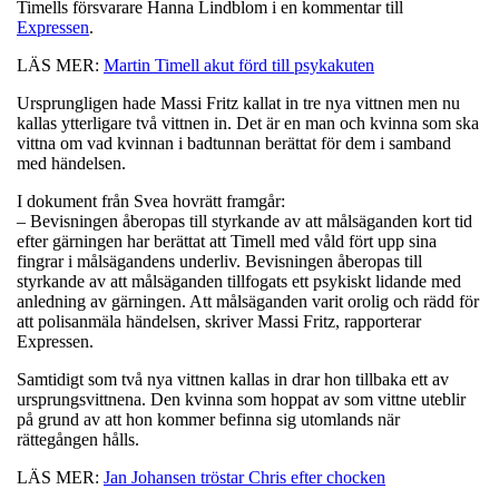
Timells försvarare Hanna Lindblom i en kommentar till
Expressen
.
LÄS MER:
Martin Timell akut förd till psykakuten
Ursprungligen hade Massi Fritz kallat in tre nya vittnen men nu
kallas ytterligare två vittnen in. Det är en man och kvinna som ska
vittna om vad kvinnan i badtunnan berättat för dem i samband
med händelsen.
I dokument från Svea hovrätt framgår:
– Bevisningen åberopas till styrkande av att målsäganden kort tid
efter gärningen har berättat att Timell med våld fört upp sina
fingrar i målsägandens underliv. Bevisningen åberopas till
styrkande av att målsäganden tillfogats ett psykiskt lidande med
anledning av gärningen. Att målsäganden varit orolig och rädd för
att polisanmäla händelsen, skriver Massi Fritz, rapporterar
Expressen.
Samtidigt som två nya vittnen kallas in drar hon tillbaka ett av
ursprungsvittnena. Den kvinna som hoppat av som vittne uteblir
på grund av att hon kommer befinna sig utomlands när
rättegången hålls.
LÄS MER:
Jan Johansen tröstar Chris efter chocken