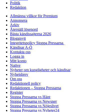
Politik
Redaktion
Allmänna villkor för Premium
Annonsera
Arkiv
Återställ lösenord
Bästa kändissajterna 2026
Bloggnytt
Integritetspolicy Stoppa Pressarna
Kändisar A-Ö
Kontakta oss
Logga in
Mitt konto
Native
Nyheter om kungligheter och kändisar
Nyhetsbrev
Om oss
Redaktionell policy
Redaktionen – Stoppa Pressarna
Register
Stoppa Pressarna vs Hänt
Stoppa Pressarna vs Newsner
Stoppa Pressarna vs Nöjeslivet
Stoppa Pressarna vs Nyheter24