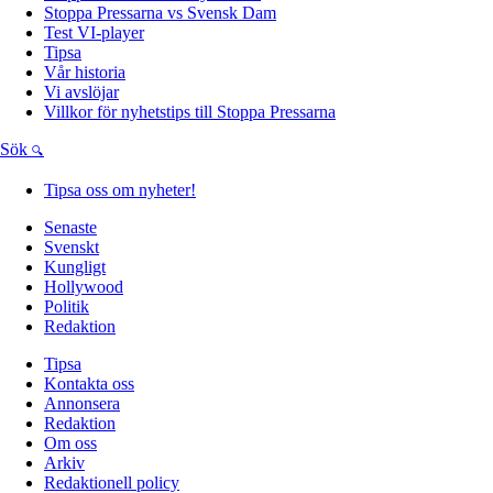
Stoppa Pressarna vs Svensk Dam
Test VI-player
Tipsa
Vår historia
Vi avslöjar
Villkor för nyhetstips till Stoppa Pressarna
Sök
Tipsa oss om nyheter!
Senaste
Svenskt
Kungligt
Hollywood
Politik
Redaktion
Tipsa
Kontakta oss
Annonsera
Redaktion
Om oss
Arkiv
Redaktionell policy