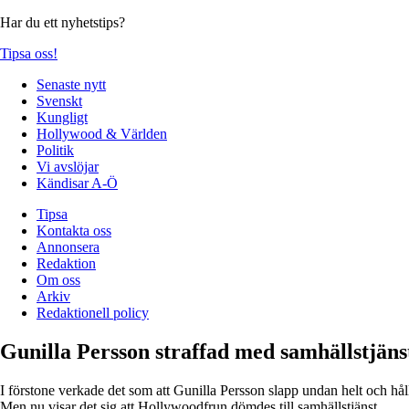
Har du ett nyhetstips?
Tipsa oss!
Senaste nytt
Svenskt
Kungligt
Hollywood & Världen
Politik
Vi avslöjar
Kändisar A-Ö
Tipsa
Kontakta oss
Annonsera
Redaktion
Om oss
Arkiv
Redaktionell policy
Gunilla Persson straffad med samhällstjäns
I förstone verkade det som att Gunilla Persson slapp undan helt och hå
Men nu visar det sig att Hollywoodfrun dömdes till samhällstjänst.