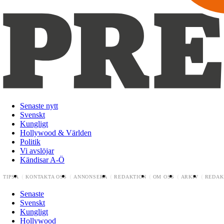
Senaste nytt
Svenskt
Kungligt
Hollywood & Världen
Politik
Vi avslöjar
Kändisar A-Ö
TIPSA
KONTAKTA OSS
ANNONSERA
REDAKTION
OM OSS
ARKIV
REDAK
Senaste
Svenskt
Kungligt
Hollywood