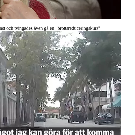
änst och tvingades även gå en "brottsreduceringskurs".