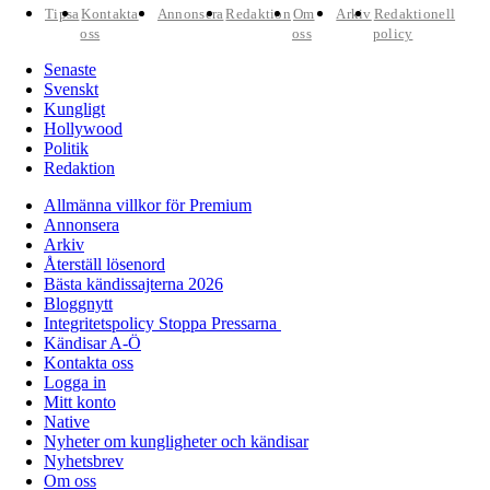
Tipsa
Kontakta
Annonsera
Redaktion
Om
Arkiv
Redaktionell
oss
oss
policy
Senaste
Svenskt
Kungligt
Hollywood
Politik
Redaktion
Allmänna villkor för Premium
Annonsera
Arkiv
Återställ lösenord
Bästa kändissajterna 2026
Bloggnytt
Integritetspolicy Stoppa Pressarna
Kändisar A-Ö
Kontakta oss
Logga in
Mitt konto
Native
Nyheter om kungligheter och kändisar
Nyhetsbrev
Om oss