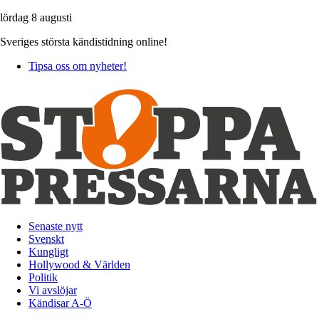
lördag 8 augusti
Sveriges största kändistidning online!
Tipsa oss om nyheter!
Senaste nytt
Svenskt
Kungligt
Hollywood & Världen
Politik
Vi avslöjar
Kändisar A-Ö