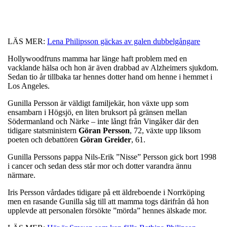
LÄS MER:
Lena Philipsson gäckas av galen dubbelgångare
Hollywoodfruns mamma har länge haft problem med en
vacklande hälsa och hon är även drabbad av Alzheimers sjukdom.
Sedan tio år tillbaka tar hennes dotter hand om henne i hemmet i
Los Angeles.
Gunilla Persson är väldigt familjekär, hon växte upp som
ensambarn i Högsjö, en liten bruksort på gränsen mellan
Södermanland och Närke – inte långt från Vingåker där den
tidigare statsministern
Göran
Persson
, 72, växte upp liksom
poeten och debattören
Göran
Greider
, 61.
Gunilla Perssons pappa Nils-Erik ”Nisse” Persson gick bort 1998
i cancer och sedan dess står mor och dotter varandra ännu
närmare.
Iris Persson vårdades tidigare på ett äldreboende i Norrköping
men en rasande Gunilla såg till att mamma togs därifrån då hon
upplevde att personalen försökte ”mörda” hennes älskade mor.