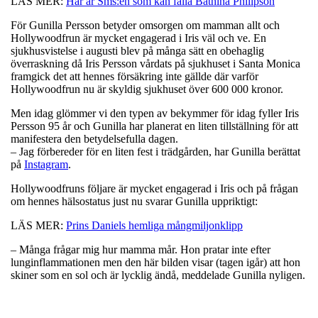
LÄS MER:
Här är Sms:en som kan fälla Bathina Philipson
För Gunilla Persson betyder omsorgen om mamman allt och
Hollywoodfrun är mycket engagerad i Iris väl och ve. En
sjukhusvistelse i augusti blev på många sätt en obehaglig
överraskning då Iris Persson vårdats på sjukhuset i Santa Monica
framgick det att hennes försäkring inte gällde där varför
Hollywoodfrun nu är skyldig sjukhuset över 600 000 kronor.
Men idag glömmer vi den typen av bekymmer för idag fyller Iris
Persson 95 år och Gunilla har planerat en liten tillställning för att
manifestera den betydelsefulla dagen.
– Jag förbereder för en liten fest i trädgården, har Gunilla berättat
på
Instagram
.
Hollywoodfruns följare är mycket engagerad i Iris och på frågan
om hennes hälsostatus just nu svarar Gunilla uppriktigt:
LÄS MER:
Prins Daniels hemliga mångmiljonklipp
– Många frågar mig hur mamma mår. Hon pratar inte efter
lunginflammationen men den här bilden visar (tagen igår) att hon
skiner som en sol och är lycklig ändå, meddelade Gunilla nyligen.