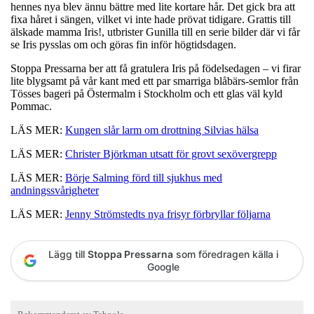
hennes nya blev ännu bättre med lite kortare hår. Det gick bra att
fixa håret i sängen, vilket vi inte hade prövat tidigare. Grattis till
älskade mamma Iris!, utbrister Gunilla till en serie bilder där vi får
se Iris pysslas om och göras fin inför högtidsdagen.
Stoppa Pressarna ber att få gratulera Iris på födelsedagen – vi firar
lite blygsamt på vår kant med ett par smarriga blåbärs-semlor från
Tösses bageri på Östermalm i Stockholm och ett glas väl kyld
Pommac.
LÄS MER:
Kungen slår larm om drottning Silvias hälsa
LÄS MER:
Christer Björkman utsatt för grovt sexövergrepp
LÄS MER:
Börje Salming förd till sjukhus med
andningssvårigheter
LÄS MER:
Jenny Strömstedts nya frisyr förbryllar följarna
Lägg till
Stoppa Pressarna
som föredragen källa i
Google