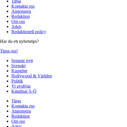
Tipsa
Kontakta oss
Annonsera
Redaktion
Om oss
Arkiv
Redaktionell policy
Har du ett nyhetstips?
Tipsa oss!
Senaste nytt
Svenskt
Kungligt
Hollywood & Världen
Politik
Vi avslöjar
Kändisar A-Ö
Tipsa
Kontakta oss
Annonsera
Redaktion
Om oss
Arkiv