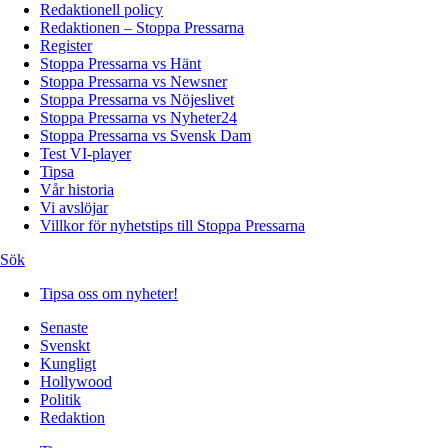
Redaktionell policy
Redaktionen – Stoppa Pressarna
Register
Stoppa Pressarna vs Hänt
Stoppa Pressarna vs Newsner
Stoppa Pressarna vs Nöjeslivet
Stoppa Pressarna vs Nyheter24
Stoppa Pressarna vs Svensk Dam
Test VI-player
Tipsa
Vår historia
Vi avslöjar
Villkor för nyhetstips till Stoppa Pressarna
Sök
Tipsa oss om nyheter!
Senaste
Svenskt
Kungligt
Hollywood
Politik
Redaktion