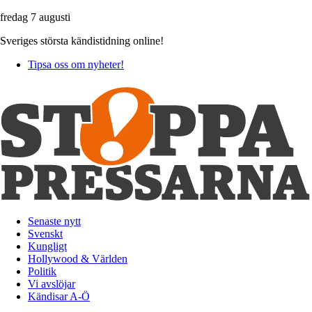
fredag 7 augusti
Sveriges största kändistidning online!
Tipsa oss om nyheter!
Senaste nytt
Svenskt
Kungligt
Hollywood & Världen
Politik
Vi avslöjar
Kändisar A-Ö