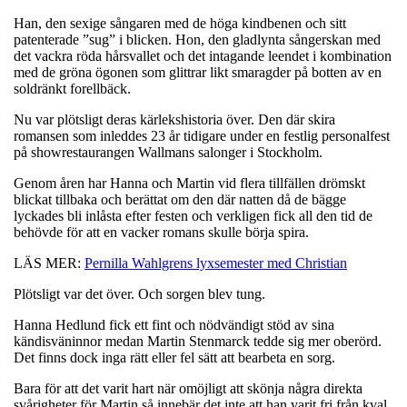
Han, den sexige sångaren med de höga kindbenen och sitt
patenterade ”sug” i blicken. Hon, den gladlynta sångerskan med
det vackra röda hårsvallet och det intagande leendet i kombination
med de gröna ögonen som glittrar likt smaragder på botten av en
soldränkt forellbäck.
Nu var plötsligt deras kärlekshistoria över. Den där skira
romansen som inleddes 23 år tidigare under en festlig personalfest
på showrestaurangen Wallmans salonger i Stockholm.
Genom åren har Hanna och Martin vid flera tillfällen drömskt
blickat tillbaka och berättat om den där natten då de bägge
lyckades bli inlåsta efter festen och verkligen fick all den tid de
behövde för att en vacker romans skulle börja spira.
LÄS MER:
Pernilla Wahlgrens lyxsemester med Christian
Plötsligt var det över. Och sorgen blev tung.
Hanna Hedlund fick ett fint och nödvändigt stöd av sina
kändisväninnor medan Martin Stenmarck tedde sig mer oberörd.
Det finns dock inga rätt eller fel sätt att bearbeta en sorg.
Bara för att det varit hart när omöjligt att skönja några direkta
svårigheter för Martin så innebär det inte att han varit fri från kval