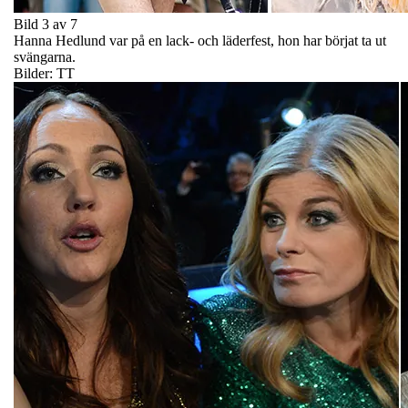
Bild 3 av 7
Hanna Hedlund var på en lack- och läderfest, hon har börjat ta ut
svängarna.
Bilder: TT