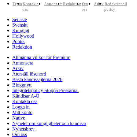
Tipsa
Kontakta
Annonsera
Redaktion
Om
Arkiv
Redaktionell
oss
oss
policy
Senaste
Svenskt
Kungligt
Hollywood
Politik
Redaktion
Allmänna villkor för Premium
Annonsera
Arkiv
Återställ lösenord
Bästa kändissajterna 2026
Bloggnytt
Integritetspolicy Stoppa Pressarna
Kändisar A-Ö
Kontakta oss
Logga in
Mitt konto
Native
Nyheter om kungligheter och kändisar
Nyhetsbrev
Om oss