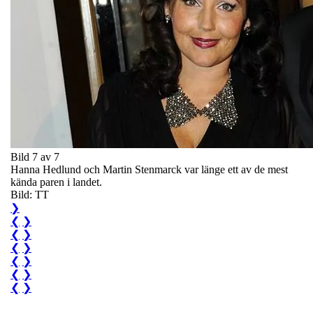
Bild 7 av 7
Hanna Hedlund och Martin Stenmarck var länge ett av de mest
kända paren i landet.
Bild: TT
❯
❮
❯
❮
❯
❮
❯
❮
❯
❮
❯
❮
❯