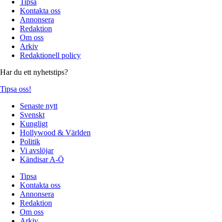
Tipsa
Kontakta oss
Annonsera
Redaktion
Om oss
Arkiv
Redaktionell policy
Har du ett nyhetstips?
Tipsa oss!
Senaste nytt
Svenskt
Kungligt
Hollywood & Världen
Politik
Vi avslöjar
Kändisar A-Ö
Tipsa
Kontakta oss
Annonsera
Redaktion
Om oss
Arkiv