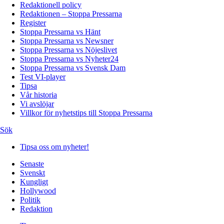
Redaktionell policy
Redaktionen – Stoppa Pressarna
Register
Stoppa Pressarna vs Hänt
Stoppa Pressarna vs Newsner
Stoppa Pressarna vs Nöjeslivet
Stoppa Pressarna vs Nyheter24
Stoppa Pressarna vs Svensk Dam
Test VI-player
Tipsa
Vår historia
Vi avslöjar
Villkor för nyhetstips till Stoppa Pressarna
Sök
Tipsa oss om nyheter!
Senaste
Svenskt
Kungligt
Hollywood
Politik
Redaktion