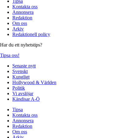
Tipsa
Kontakta oss
Annonsera
Redaktion
Om oss
Arkiv
Redaktionell policy
Har du ett nyhetstips?
Tipsa oss!
Senaste nytt
Svenskt
Kungligt
Hollywood & Världen
Politik
Vi avslöjar
Kändisar A-Ö
Tipsa
Kontakta oss
Annonsera
Redaktion
Om oss
Arkiv