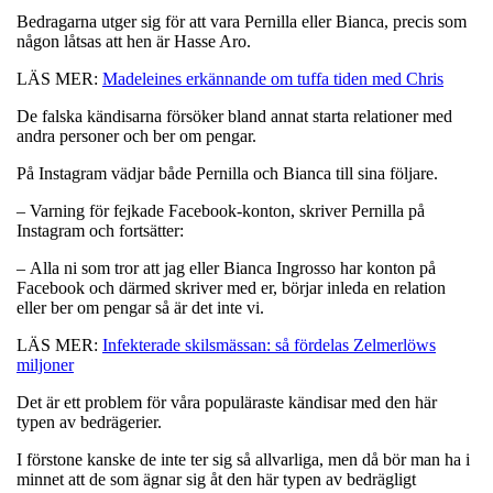
Bedragarna utger sig för att vara Pernilla eller Bianca, precis som
någon låtsas att hen är Hasse Aro.
LÄS MER:
Madeleines erkännande om tuffa tiden med Chris
De falska kändisarna försöker bland annat starta relationer med
andra personer och ber om pengar.
På Instagram vädjar både Pernilla och Bianca till sina följare.
– Varning för fejkade Facebook-konton, skriver Pernilla på
Instagram och fortsätter:
– Alla ni som tror att jag eller Bianca Ingrosso har konton på
Facebook och därmed skriver med er, börjar inleda en relation
eller ber om pengar så är det inte vi.
LÄS MER:
Infekterade skilsmässan: så fördelas Zelmerlöws
miljoner
Det är ett problem för våra populäraste kändisar med den här
typen av bedrägerier.
I förstone kanske de inte ter sig så allvarliga, men då bör man ha i
minnet att de som ägnar sig åt den här typen av bedrägligt