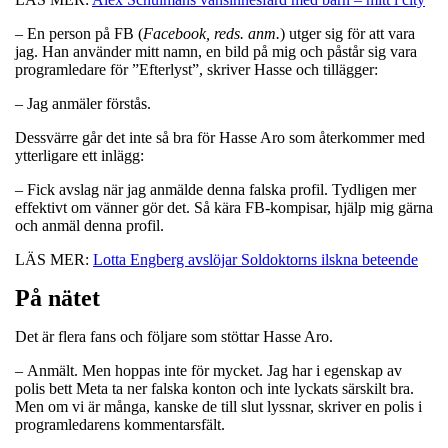
– En person på FB (
Facebook, reds. anm.
) utger sig för att vara
jag. Han använder mitt namn, en bild på mig och påstår sig vara
programledare för ”Efterlyst”, skriver Hasse och tillägger:
– Jag anmäler förstås.
Dessvärre går det inte så bra för Hasse Aro som återkommer med
ytterligare ett inlägg:
– Fick avslag när jag anmälde denna falska profil. Tydligen mer
effektivt om vänner gör det. Så kära FB-kompisar, hjälp mig gärna
och anmäl denna profil.
LÄS MER:
Lotta Engberg avslöjar Soldoktorns ilskna beteende
På nätet
Det är flera fans och följare som stöttar Hasse Aro.
– Anmält. Men hoppas inte för mycket. Jag har i egenskap av
polis bett Meta ta ner falska konton och inte lyckats särskilt bra.
Men om vi är många, kanske de till slut lyssnar, skriver en polis i
programledarens kommentarsfält.