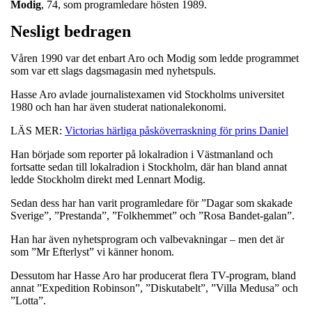
Modig
, 74, som programledare hösten 1989.
Nesligt bedragen
Våren 1990 var det enbart Aro och Modig som ledde programmet
som var ett slags dagsmagasin med nyhetspuls.
Hasse Aro avlade journalistexamen vid Stockholms universitet
1980 och han har även studerat nationalekonomi.
LÄS MER:
Victorias härliga påsköverraskning för prins Daniel
Han började som reporter på lokalradion i Västmanland och
fortsatte sedan till lokalradion i Stockholm, där han bland annat
ledde Stockholm direkt med Lennart Modig.
Sedan dess har han varit programledare för ”Dagar som skakade
Sverige”, ”Prestanda”, ”Folkhemmet” och ”Rosa Bandet-galan”.
Han har även nyhetsprogram och valbevakningar – men det är
som ”Mr Efterlyst” vi känner honom.
Dessutom har Hasse Aro har producerat flera TV-program, bland
annat ”Expedition Robinson”, ”Diskutabelt”, ”Villa Medusa” och
”Lotta”.