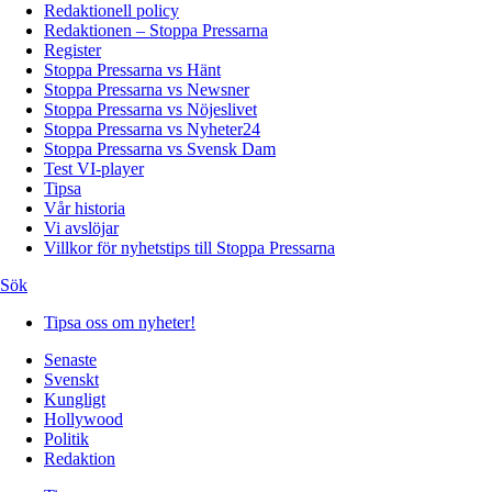
Redaktionell policy
Redaktionen – Stoppa Pressarna
Register
Stoppa Pressarna vs Hänt
Stoppa Pressarna vs Newsner
Stoppa Pressarna vs Nöjeslivet
Stoppa Pressarna vs Nyheter24
Stoppa Pressarna vs Svensk Dam
Test VI-player
Tipsa
Vår historia
Vi avslöjar
Villkor för nyhetstips till Stoppa Pressarna
Sök
Tipsa oss om nyheter!
Senaste
Svenskt
Kungligt
Hollywood
Politik
Redaktion