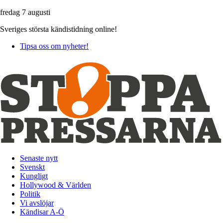
fredag 7 augusti
Sveriges största kändistidning online!
Tipsa oss om nyheter!
Senaste nytt
Svenskt
Kungligt
Hollywood & Världen
Politik
Vi avslöjar
Kändisar A-Ö