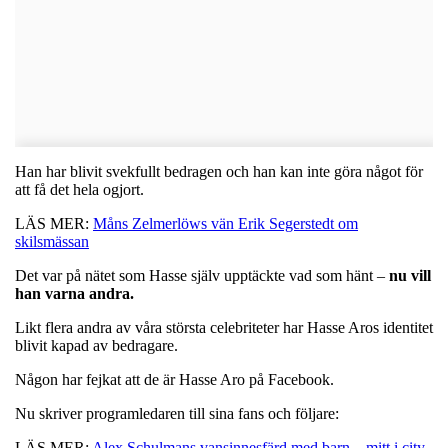
Han har blivit svekfullt bedragen och han kan inte göra något för
att få det hela ogjort.
LÄS MER:
Måns Zelmerlöws vän Erik Segerstedt om
skilsmässan
Det var på nätet som Hasse själv upptäckte vad som hänt –
nu vill
han varna andra.
Likt flera andra av våra största celebriteter har Hasse Aros identitet
blivit kapad av bedragare.
Någon har fejkat att de är Hasse Aro på Facebook.
Nu skriver programledaren till sina fans och följare:
LÄS MER:
Alex Schulmans vansinnesfärd med barn – mitt i city