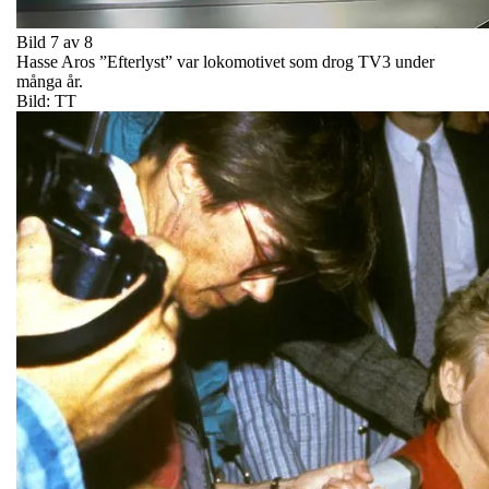
Bild 7 av 8
Hasse Aros ”Efterlyst” var lokomotivet som drog TV3 under
många år.
Bild: TT