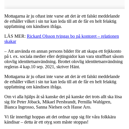
Mottagarna är ju oftast inte varse att det är ett falskt meddelande
de erhåller vilket i sin tur kan leda till att de får en helt felaktig
uppfattning om kändisen ifråga.
LÄS MER:
Rickard Olsson tvingas bo på kontoret – relationen
skakar
– Att använda en annan persons bilder för att skapa ett fejkkonto
på t. ex. sociala medier eller dejtingsidor kan vara straffbart såsom
olovlig identitetsanvändning. Brottet olovlig identitetsanvändning
regleras 4 kap.10 sep. 2021, skriver Hänt.
Mottagarna är ju oftast inte varse att det är ett falskt meddelande
de erhåller vilket i sin tur kan leda till att de får en helt felaktig
uppfattning om kändisen ifråga.
Om vi alla hjälps åt så kanske det på kanske det trots allt ska lösa
sig för Peter Jöback, Mikael Persbrandt, Pernilla Wahlgren,
Bianca Ingrosso, Sanna Nielsen och Hasse Aro.
Vi får innerligt hoppas att det ordnar upp sig för våra folkkära
kändisar – detta är ett otyg som måste stoppas!