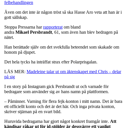
felbehandlingen
Även om det inte är någon tröst så ska Hasse Aro veta att han är i
gott sällskap.
Stoppa Pressarna har
rapporterat
om bland
andra
Mikael
Persbrandt
, 61, som även han blev bedragen på
nätet.
Han berättade själv om det svekfulla beteendet som skakade om
honom på djupet.
Det hela tycks ha inträffat strax efter Polarprisgalan.
LÄS MER:
Madeleine talar ut om äktenskapet med Chris – delar
på sig
I en story på Instagram gick Persbrandt ut och varnade för
bedragare som använder sig av hans namn på plattformen.
– Påminner. Varning för flera fejk-konton i mitt namn. Det är bara
ett officiellt konto och det är det här. Och inga privata konton,
skriver stjärnan på en svart bild.
Huruvida bedragarna har gjort något konkret framgår inte.
Att
kändisar råkar ut för id-stölder är dessvärre ett vanligt