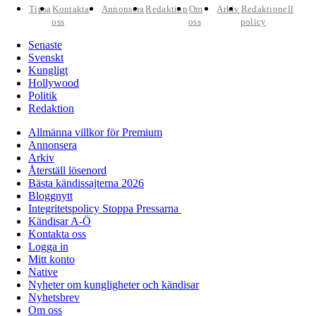
Tipsa
Kontakta
Annonsera
Redaktion
Om
Arkiv
Redaktionell
oss
oss
policy
Senaste
Svenskt
Kungligt
Hollywood
Politik
Redaktion
Allmänna villkor för Premium
Annonsera
Arkiv
Återställ lösenord
Bästa kändissajterna 2026
Bloggnytt
Integritetspolicy Stoppa Pressarna
Kändisar A-Ö
Kontakta oss
Logga in
Mitt konto
Native
Nyheter om kungligheter och kändisar
Nyhetsbrev
Om oss