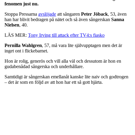
fenomen just nu.
Stoppa Pressarna
avslöjade
att sångaren
Peter
Jöback
, 53, även
han har blivit bedragen på nätet och så även sångerskan
Sanna
Nielsen
, 40.
LÄS MER:
Tony Irving till attack efter TV4:s fiasko
Pernilla
Wahlgren
, 57, må vara lite självupptagen men det är
inget ont i flickebarnet.
Hon är rolig, generös och vill alla väl och dessutom är hon en
gudabenådad sångerska och underhållare.
Samtidigt är sångerskan emellanåt kanske lite naiv och godtrogen
– det är som en följd av att hon har ett så gott hjärta.