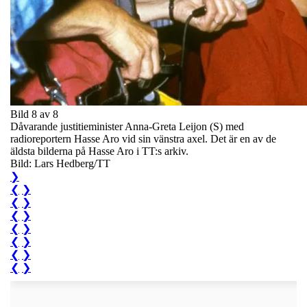
Bild 8 av 8
Dåvarande justitieminister Anna-Greta Leijon (S) med
radioreportern Hasse Aro vid sin vänstra axel. Det är en av de
äldsta bilderna på Hasse Aro i TT:s arkiv.
Bild: Lars Hedberg/TT
❯
❮
❯
❮
❯
❮
❯
❮
❯
❮
❯
❮
❯
❮
❯