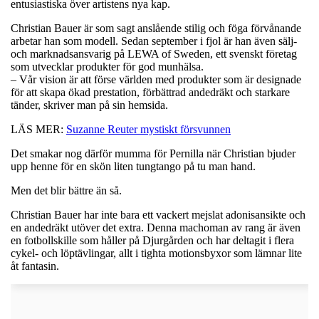
entusiastiska över artistens nya kap.
Christian Bauer är som sagt anslående stilig och föga förvånande
arbetar han som modell. Sedan september i fjol är han även sälj-
och marknadsansvarig på LEWA of Sweden, ett svenskt företag
som utvecklar produkter för god munhälsa.
– ​Vår vision är att förse världen med produkter som är designade
för att skapa ökad prestation, förbättrad andedräkt och starkare
tänder, skriver man på sin hemsida.
LÄS MER:
Suzanne Reuter mystiskt försvunnen
Det smakar nog därför mumma för Pernilla när Christian bjuder
upp henne för en skön liten tungtango på tu man hand.
Men det blir bättre än så.
Christian Bauer har inte bara ett vackert mejslat adonisansikte och
en andedräkt utöver det extra. Denna machoman av rang är även
en fotbollskille som håller på Djurgården och har deltagit i flera
cykel- och löptävlingar, allt i tighta motionsbyxor som lämnar lite
åt fantasin.