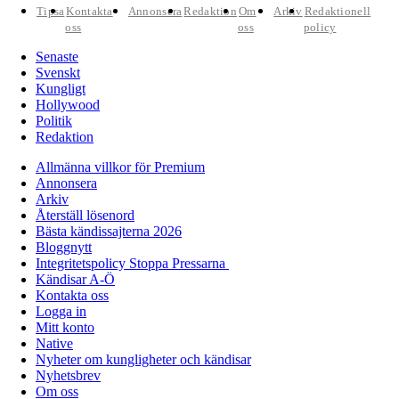
Tipsa
Kontakta
Annonsera
Redaktion
Om
Arkiv
Redaktionell
oss
oss
policy
Senaste
Svenskt
Kungligt
Hollywood
Politik
Redaktion
Allmänna villkor för Premium
Annonsera
Arkiv
Återställ lösenord
Bästa kändissajterna 2026
Bloggnytt
Integritetspolicy Stoppa Pressarna
Kändisar A-Ö
Kontakta oss
Logga in
Mitt konto
Native
Nyheter om kungligheter och kändisar
Nyhetsbrev
Om oss