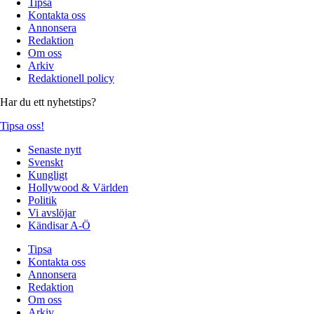
Tipsa
Kontakta oss
Annonsera
Redaktion
Om oss
Arkiv
Redaktionell policy
Har du ett nyhetstips?
Tipsa oss!
Senaste nytt
Svenskt
Kungligt
Hollywood & Världen
Politik
Vi avslöjar
Kändisar A-Ö
Tipsa
Kontakta oss
Annonsera
Redaktion
Om oss
Arkiv