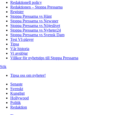
Redaktionell policy
Redaktionen – Stoppa Pressarna
Register
Stoppa Pressarna vs Hänt
Stoppa Pressarna vs Newsner
Stoppa Pressarna vs Nöjeslivet
Stoppa Pressarna vs Nyheter24
Stoppa Pressarna vs Svensk Dam
Test VI-player
Tipsa
Vår historia
Vi avslöjar
Villkor för nyhetstips till Stoppa Pressarna
Sök
Tipsa oss om nyheter!
Senaste
Svenskt
Kungligt
Hollywood
Politik
Redaktion