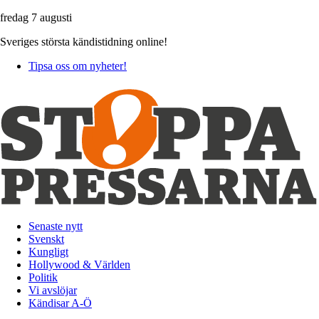
fredag 7 augusti
Sveriges största kändistidning online!
Tipsa oss om nyheter!
Senaste nytt
Svenskt
Kungligt
Hollywood & Världen
Politik
Vi avslöjar
Kändisar A-Ö