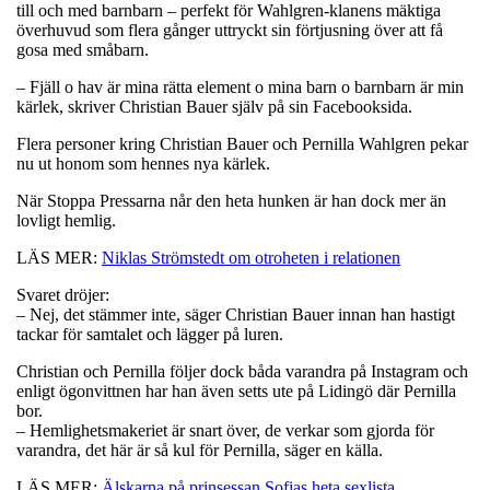
till och med barnbarn – perfekt för Wahlgren-klanens mäktiga
överhuvud som flera gånger uttryckt sin förtjusning över att få
gosa med småbarn.
– Fjäll o hav är mina rätta element o mina barn o barnbarn är min
kärlek, skriver Christian Bauer själv på sin Facebooksida.
Flera personer kring Christian Bauer och Pernilla Wahlgren pekar
nu ut honom som hennes nya kärlek.
När Stoppa Pressarna når den heta hunken är han dock mer än
lovligt hemlig.
LÄS MER:
Niklas Strömstedt om otroheten i relationen
Svaret dröjer:
– Nej, det stämmer inte, säger Christian Bauer innan han hastigt
tackar för samtalet och lägger på luren.
Christian och Pernilla följer dock båda varandra på Instagram och
enligt ögonvittnen har han även setts ute på Lidingö där Pernilla
bor.
– Hemlighetsmakeriet är snart över, de verkar som gjorda för
varandra, det här är så kul för Pernilla, säger en källa.
LÄS MER:
Älskarna på prinsessan Sofias heta sexlista