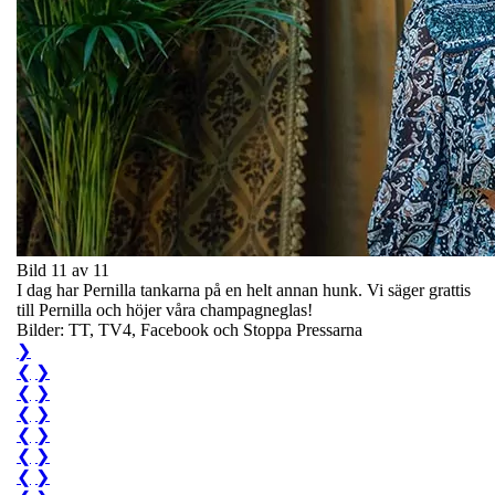
Bild 11 av 11
I dag har Pernilla tankarna på en helt annan hunk. Vi säger grattis
till Pernilla och höjer våra champagneglas!
Bilder: TT, TV4, Facebook och Stoppa Pressarna
❯
❮
❯
❮
❯
❮
❯
❮
❯
❮
❯
❮
❯