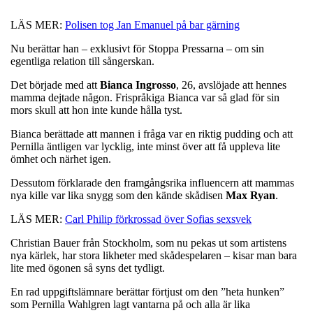
LÄS MER:
Polisen tog Jan Emanuel på bar gärning
Nu berättar han – exklusivt för Stoppa Pressarna – om sin
egentliga relation till sångerskan.
Det började med att
Bianca
Ingrosso
, 26, avslöjade att hennes
mamma dejtade någon. Frispråkiga Bianca var så glad för sin
mors skull att hon inte kunde hålla tyst.
Bianca berättade att mannen i fråga var en riktig pudding och att
Pernilla äntligen var lycklig, inte minst över att få uppleva lite
ömhet och närhet igen.
Dessutom förklarade den framgångsrika influencern att mammas
nya kille var lika snygg som den kände skådisen
Max Ryan
.
LÄS MER:
Carl Philip förkrossad över Sofias sexsvek
Christian Bauer från Stockholm, som nu pekas ut som artistens
nya kärlek, har stora likheter med skådespelaren – kisar man bara
lite med ögonen så syns det tydligt.
En rad uppgiftslämnare berättar förtjust om den ”heta hunken”
som Pernilla Wahlgren lagt vantarna på och alla är lika