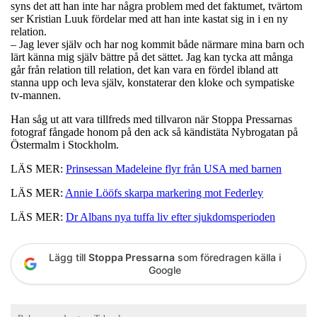
syns det att han inte har några problem med det faktumet, tvärtom
ser Kristian Luuk fördelar med att han inte kastat sig in i en ny
relation.
– Jag lever själv och har nog kommit både närmare mina barn och
lärt känna mig själv bättre på det sättet. Jag kan tycka att många
går från relation till relation, det kan vara en fördel ibland att
stanna upp och leva själv, konstaterar den kloke och sympatiske
tv-mannen.
Han såg ut att vara tillfreds med tillvaron när Stoppa Pressarnas
fotograf fångade honom på den ack så kändistäta Nybrogatan på
Östermalm i Stockholm.
LÄS MER:
Prinsessan Madeleine flyr från USA med barnen
LÄS MER:
Annie Lööfs skarpa markering mot Federley
LÄS MER:
Dr Albans nya tuffa liv efter sjukdomsperioden
Lägg till
Stoppa Pressarna
som föredragen källa i
Google