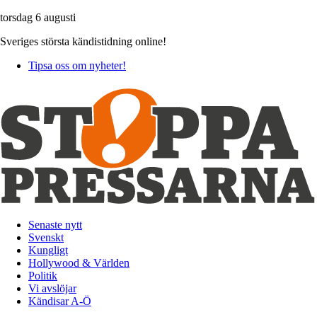
torsdag 6 augusti
Sveriges största kändistidning online!
Tipsa oss om nyheter!
Senaste nytt
Svenskt
Kungligt
Hollywood & Världen
Politik
Vi avslöjar
Kändisar A-Ö