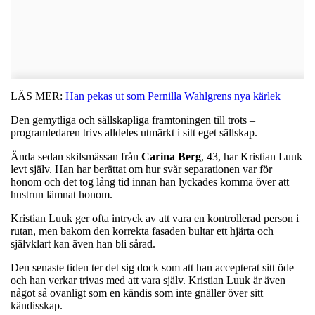
LÄS MER:
Han pekas ut som Pernilla Wahlgrens nya kärlek
Den gemytliga och sällskapliga framtoningen till trots –
programledaren trivs alldeles utmärkt i sitt eget sällskap.
Ända sedan skilsmässan från
Carina
Berg
, 43, har Kristian Luuk
levt själv. Han har berättat om hur svår separationen var för
honom och det tog lång tid innan han lyckades komma över att
hustrun lämnat honom.
Kristian Luuk ger ofta intryck av att vara en kontrollerad person i
rutan, men bakom den korrekta fasaden bultar ett hjärta och
självklart kan även han bli sårad.
Den senaste tiden ter det sig dock som att han accepterat sitt öde
och han verkar trivas med att vara själv. Kristian Luuk är även
något så ovanligt som en kändis som inte gnäller över sitt
kändisskap.