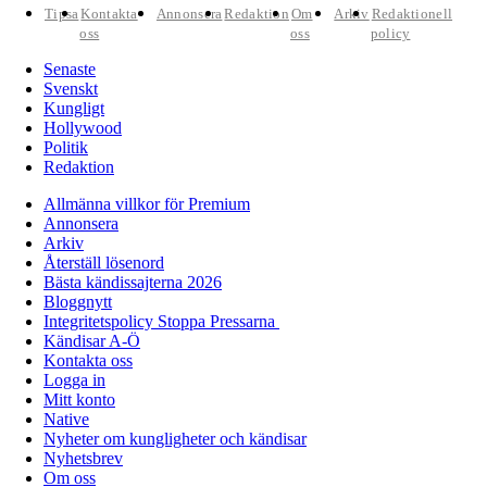
Tipsa
Kontakta
Annonsera
Redaktion
Om
Arkiv
Redaktionell
oss
oss
policy
Senaste
Svenskt
Kungligt
Hollywood
Politik
Redaktion
Allmänna villkor för Premium
Annonsera
Arkiv
Återställ lösenord
Bästa kändissajterna 2026
Bloggnytt
Integritetspolicy Stoppa Pressarna
Kändisar A-Ö
Kontakta oss
Logga in
Mitt konto
Native
Nyheter om kungligheter och kändisar
Nyhetsbrev
Om oss