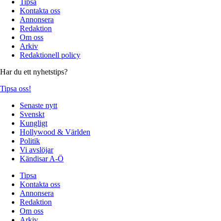
Tipsa
Kontakta oss
Annonsera
Redaktion
Om oss
Arkiv
Redaktionell policy
Har du ett nyhetstips?
Tipsa oss!
Senaste nytt
Svenskt
Kungligt
Hollywood & Världen
Politik
Vi avslöjar
Kändisar A-Ö
Tipsa
Kontakta oss
Annonsera
Redaktion
Om oss
Arkiv