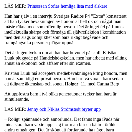
LÄS MER:
Prinsessan Sofias hemliga lista med älskare
Han har själv i en intervju Sveriges Radios P4 ”Extra” konstaterat
att han tycker bevakningen av honom är helt ok och något man
måste räkna med som offentlig person. Det är inget fel på Luuks
intellektuella skärpa och förmåga till självreflektion i kombination
med den slags ödmjukhet som bara riktigt begåvade och
framgångsrika personer plägar uppnå.
Det är ingen tvekan om att han har huvudet på skaft. Kristian
Luuk pluggade på Handelshögskolan, men har arbetat med allting
annat än ekonomi och affärer efter sin examen.
Kristian Luuk må acceptera mediebevakningen kring honom, men
han är samtidigt en privat person. Han har två vuxna barn sedan
ett tidigare äktenskap och sonen
Holger
, 11, med Carina Berg.
Att uppfostra barn i två olika generationer tycker han bara är
stimulerande.
LÄS MER:
Jenny och Niklas Strömstedt bryter upp
– Roligt, spännande och annorlunda. Det fanns inga iPads när
mina stora barn växte upp. Jag tror man blir en bättre förälder
andra omgången. Det är skönt att fortfarande ha något barn