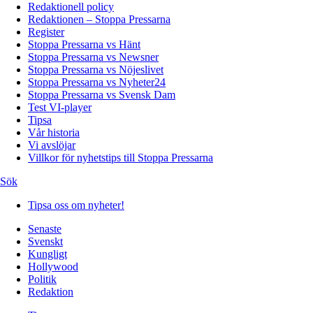
Redaktionell policy
Redaktionen – Stoppa Pressarna
Register
Stoppa Pressarna vs Hänt
Stoppa Pressarna vs Newsner
Stoppa Pressarna vs Nöjeslivet
Stoppa Pressarna vs Nyheter24
Stoppa Pressarna vs Svensk Dam
Test VI-player
Tipsa
Vår historia
Vi avslöjar
Villkor för nyhetstips till Stoppa Pressarna
Sök
Tipsa oss om nyheter!
Senaste
Svenskt
Kungligt
Hollywood
Politik
Redaktion