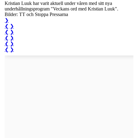
Kristian Luuk har varit aktuell under våren med sitt nya
underhållningsprogram "Veckans ord med Kristian Luuk".
Bilder: TT och Stoppa Pressarna
❯
❮
❯
❮
❯
❮
❯
❮
❯
❮
❯