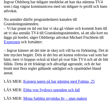
Ingvar Oldsberg har tidigare meddelat att han ska stämma TV4
som i dag vägrar kommunicera med sin tidigare tv-profil och hans
advokat.
Nu anmäler därför programledaren kanalen till
Granskningsnämnden.
– Vi har pratat en tid om hur vi ska gå vidare och kommit fram till
att vi ska anmäla TV4 till Granskningsnämnden, så att alla kort nu
läggs på bordet, säger Oldsbergs advokat Michael Fischbein till
Expressen
och fortsätter:
– Ingvar känner att det inte är okej och vill ha en förklaring. Det är
inte mycket begärt. Dels är det bra att kunna redovisa vad som har
hänt, men vi hoppas också så klart på svar från TV4 och att de blir
fällda. Detta är ett felaktigt och allvarligt agerande, och de har
brutit mot flera regler gällande saklighet och opartiskhet bland
annat.
LÄS MER:
Kungen tagen på bar gärning med Fatima, 25
LÄS MER:
Ebba von Sydows uppgång och fall
LÄS MER:
Mona Sahlins mystiska liv – utan maken