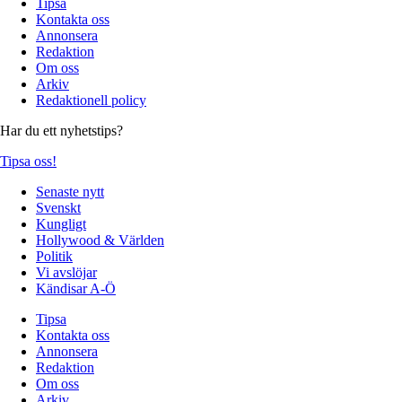
Tipsa
Kontakta oss
Annonsera
Redaktion
Om oss
Arkiv
Redaktionell policy
Har du ett nyhetstips?
Tipsa oss!
Senaste nytt
Svenskt
Kungligt
Hollywood & Världen
Politik
Vi avslöjar
Kändisar A-Ö
Tipsa
Kontakta oss
Annonsera
Redaktion
Om oss
Arkiv