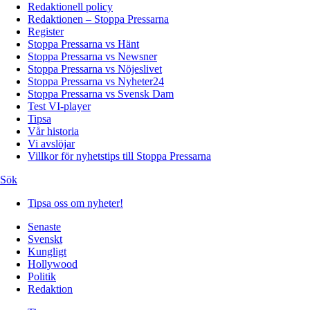
Redaktionell policy
Redaktionen – Stoppa Pressarna
Register
Stoppa Pressarna vs Hänt
Stoppa Pressarna vs Newsner
Stoppa Pressarna vs Nöjeslivet
Stoppa Pressarna vs Nyheter24
Stoppa Pressarna vs Svensk Dam
Test VI-player
Tipsa
Vår historia
Vi avslöjar
Villkor för nyhetstips till Stoppa Pressarna
Sök
Tipsa oss om nyheter!
Senaste
Svenskt
Kungligt
Hollywood
Politik
Redaktion