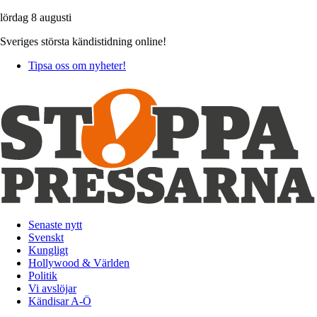
lördag 8 augusti
Sveriges största kändistidning online!
Tipsa oss om nyheter!
Senaste nytt
Svenskt
Kungligt
Hollywood & Världen
Politik
Vi avslöjar
Kändisar A-Ö