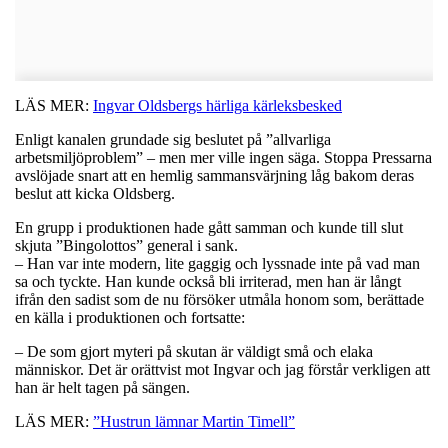
LÄS MER:
Ingvar Oldsbergs härliga kärleksbesked
Enligt kanalen grundade sig beslutet på ”allvarliga
arbetsmiljöproblem” – men mer ville ingen säga. Stoppa Pressarna
avslöjade snart att en hemlig sammansvärjning låg bakom deras
beslut att kicka Oldsberg.
En grupp i produktionen hade gått samman och kunde till slut
skjuta ”Bingolottos” general i sank.
– Han var inte modern, lite gaggig och lyssnade inte på vad man
sa och tyckte. Han kunde också bli irriterad, men han är långt
ifrån den sadist som de nu försöker utmåla honom som, berättade
en källa i produktionen och fortsatte:
– De som gjort myteri på skutan är väldigt små och elaka
människor. Det är orättvist mot Ingvar och jag förstår verkligen att
han är helt tagen på sängen.
LÄS MER:
”Hustrun lämnar Martin Timell”