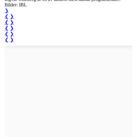
Bilder: IBL
❯
❮
❯
❮
❯
❮
❯
❮
❯
❮
❯