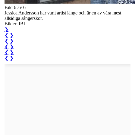
Bild 6 av 6
Jessica Andersson har varit artist länge och är en av våra mest
allsidiga sångerskor.
Bilder: IBL
❯
❮
❯
❮
❯
❮
❯
❮
❯
❮
❯