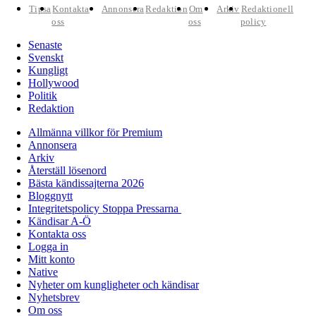
Tipsa
Kontakta
Annonsera
Redaktion
Om
Arkiv
Redaktionell
oss
oss
policy
Senaste
Svenskt
Kungligt
Hollywood
Politik
Redaktion
Allmänna villkor för Premium
Annonsera
Arkiv
Återställ lösenord
Bästa kändissajterna 2026
Bloggnytt
Integritetspolicy Stoppa Pressarna
Kändisar A-Ö
Kontakta oss
Logga in
Mitt konto
Native
Nyheter om kungligheter och kändisar
Nyhetsbrev
Om oss