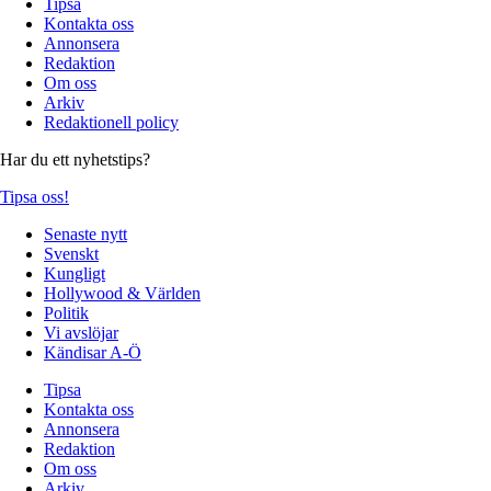
Tipsa
Kontakta oss
Annonsera
Redaktion
Om oss
Arkiv
Redaktionell policy
Har du ett nyhetstips?
Tipsa oss!
Senaste nytt
Svenskt
Kungligt
Hollywood & Världen
Politik
Vi avslöjar
Kändisar A-Ö
Tipsa
Kontakta oss
Annonsera
Redaktion
Om oss
Arkiv