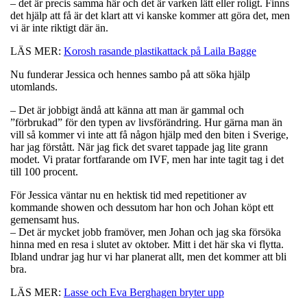
– det är precis samma här och det är varken lätt eller roligt. Finns
det hjälp att få är det klart att vi kanske kommer att göra det, men
vi är inte riktigt där än.
LÄS MER:
Korosh rasande plastikattack på Laila Bagge
Nu funderar Jessica och hennes sambo på att söka hjälp
utomlands.
– Det är jobbigt ändå att känna att man är gammal och
”förbrukad” för den typen av livsförändring. Hur gärna man än
vill så kommer vi inte att få någon hjälp med den biten i Sverige,
har jag förstått. När jag fick det svaret tappade jag lite grann
modet. Vi pratar fortfarande om IVF, men har inte tagit tag i det
till 100 procent.
För Jessica väntar nu en hektisk tid med repetitioner av
kommande showen och dessutom har hon och Johan köpt ett
gemensamt hus.
– Det är mycket jobb framöver, men Johan och jag ska försöka
hinna med en resa i slutet av oktober. Mitt i det här ska vi flytta.
Ibland undrar jag hur vi har planerat allt, men det kommer att bli
bra.
LÄS MER:
Lasse och Eva Berghagen bryter upp