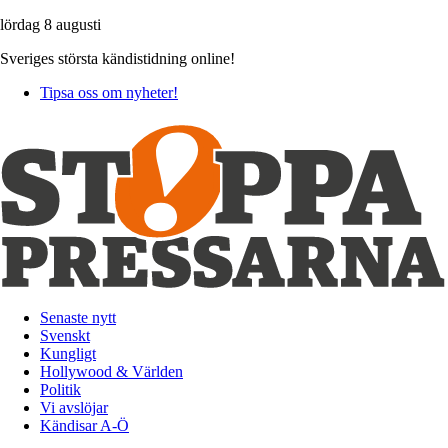
lördag 8 augusti
Sveriges största kändistidning online!
Tipsa oss om nyheter!
Senaste nytt
Svenskt
Kungligt
Hollywood & Världen
Politik
Vi avslöjar
Kändisar A-Ö