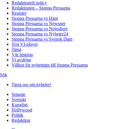
Redaktionell policy
Redaktionen – Stoppa Pressarna
Register
Stoppa Pressarna vs Hänt
Stoppa Pressarna vs Newsner
Stoppa Pressarna vs Nöjeslivet
Stoppa Pressarna vs Nyheter24
Stoppa Pressarna vs Svensk Dam
Test VI-player
Tipsa
Vår historia
Vi avslöjar
Villkor för nyhetstips till Stoppa Pressarna
Sök
Tipsa oss om nyheter!
Senaste
Svenskt
Kungligt
Hollywood
Politik
Redaktion