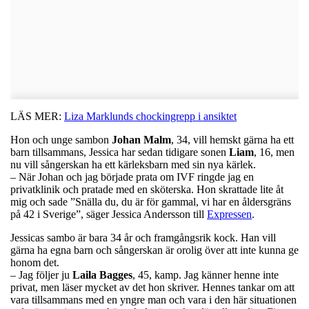
LÄS MER:
Liza Marklunds chockingrepp i ansiktet
Hon och unge sambon
Johan
Malm
, 34, vill hemskt gärna ha ett
barn tillsammans, Jessica har sedan tidigare sonen
Liam
, 16, men
nu vill sångerskan ha ett kärleksbarn med sin nya kärlek.
– När Johan och jag började prata om IVF ringde jag en
privatklinik och pratade med en sköterska. Hon skrattade lite åt
mig och sade ”Snälla du, du är för gammal, vi har en åldersgräns
på 42 i Sverige”, säger Jessica Andersson till
Expressen
.
Jessicas sambo är bara 34 år och framgångsrik kock. Han vill
gärna ha egna barn och sångerskan är orolig över att inte kunna ge
honom det.
– Jag följer ju
Laila
Bagges
, 45, kamp. Jag känner henne inte
privat, men läser mycket av det hon skriver. Hennes tankar om att
vara tillsammans med en yngre man och vara i den här situationen