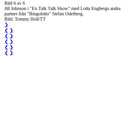
Bild 6 av 6
Jill Johnson i "En Talk Talk Show" med Lotta Engbergs andra
partner från "Bingolotto" Stefan Odelberg.
Bild: Tommy Holl/TT
❯
❮
❯
❮
❯
❮
❯
❮
❯
❮
❯