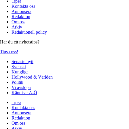
Tipsa
Kontakta oss
Annonsera
Redaktion
Om oss
Arkiv
Redaktionell policy
Har du ett nyhetstips?
Tipsa oss!
Senaste nytt
Svenskt
Kungligt
Hollywood & Världen
Politik
Vi avslöjar
Kändisar A-Ö
Tipsa
Kontakta oss
Annonsera
Redaktion
Om oss
Arkiv