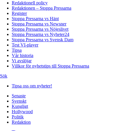
Redaktionell policy
Redaktionen – Stoppa Pressarna
Register
Stoppa Pressarna vs Hänt
Stoppa Pressarna vs Newsner
Stoppa Pressarna vs Nöjeslivet
Stoppa Pressarna vs Nyheter24
Stoppa Pressarna vs Svensk Dam
Test VI-player
Tipsa
Vår historia
Vi avslöjar
Villkor för nyhetstips till Stoppa Pressarna
Sök
Tipsa oss om nyheter!
Senaste
Svenskt
Kungligt
Hollywood
Politik
Redaktion