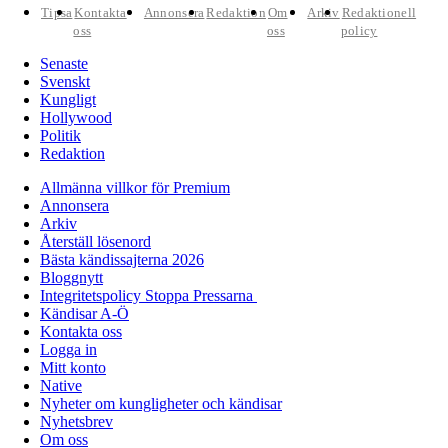
Tipsa
Kontakta
Annonsera
Redaktion
Om
Arkiv
Redaktionell
oss
oss
policy
Senaste
Svenskt
Kungligt
Hollywood
Politik
Redaktion
Allmänna villkor för Premium
Annonsera
Arkiv
Återställ lösenord
Bästa kändissajterna 2026
Bloggnytt
Integritetspolicy Stoppa Pressarna
Kändisar A-Ö
Kontakta oss
Logga in
Mitt konto
Native
Nyheter om kungligheter och kändisar
Nyhetsbrev
Om oss