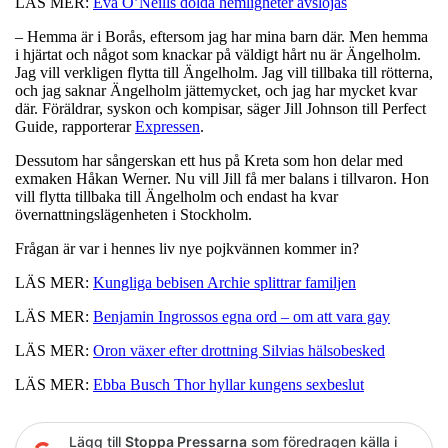
LÄS MER:
Eva O’Neills dolda hemligheter avslöjas
– Hemma är i Borås, eftersom jag har mina barn där. Men hemma
i hjärtat och något som knackar på väldigt hårt nu är Ängelholm.
Jag vill verkligen flytta till Ängelholm. Jag vill tillbaka till rötterna,
och jag saknar Ängelholm jättemycket, och jag har mycket kvar
där. Föräldrar, syskon och kompisar, säger Jill Johnson till Perfect
Guide, rapporterar
Expressen
.
Dessutom har sångerskan ett hus på Kreta som hon delar med
exmaken Håkan Werner. Nu vill Jill få mer balans i tillvaron. Hon
vill flytta tillbaka till Ängelholm och endast ha kvar
övernattningslägenheten i Stockholm.
Frågan är var i hennes liv nye pojkvännen kommer in?
LÄS MER:
Kungliga bebisen Archie splittrar familjen
LÄS MER:
Benjamin Ingrossos egna ord – om att vara gay
LÄS MER:
Oron växer efter drottning Silvias hälsobesked
LÄS MER:
Ebba Busch Thor hyllar kungens sexbeslut
Lägg till
Stoppa Pressarna
som föredragen källa i