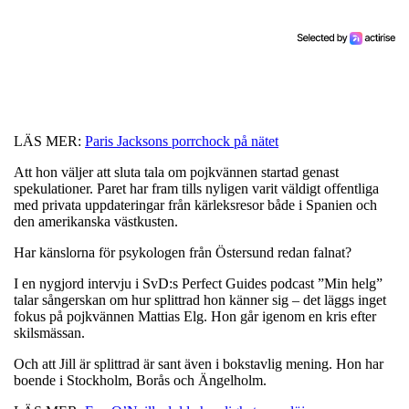
LÄS MER:
Paris Jacksons porrchock på nätet
Att hon väljer att sluta tala om pojkvännen startad genast
spekulationer. Paret har fram tills nyligen varit väldigt offentliga
med privata uppdateringar från kärleksresor både i Spanien och
den amerikanska västkusten.
Har känslorna för psykologen från Östersund redan falnat?
I en nygjord intervju i SvD:s Perfect Guides podcast ”Min helg”
talar sångerskan om hur splittrad hon känner sig – det läggs inget
fokus på pojkvännen Mattias Elg. Hon går igenom en kris efter
skilsmässan.
Och att Jill är splittrad är sant även i bokstavlig mening. Hon har
boende i Stockholm, Borås och Ängelholm.