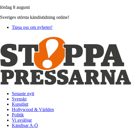
lördag 8 augusti
Sveriges största kändistidning online!
Tipsa oss om nyheter!
Senaste nytt
Svenskt
Kungligt
Hollywood & Världen
Politik
Vi avslöjar
Kändisar A-Ö