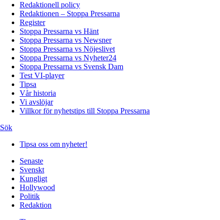
Redaktionell policy
Redaktionen – Stoppa Pressarna
Register
Stoppa Pressarna vs Hänt
Stoppa Pressarna vs Newsner
Stoppa Pressarna vs Nöjeslivet
Stoppa Pressarna vs Nyheter24
Stoppa Pressarna vs Svensk Dam
Test VI-player
Tipsa
Vår historia
Vi avslöjar
Villkor för nyhetstips till Stoppa Pressarna
Sök
Tipsa oss om nyheter!
Senaste
Svenskt
Kungligt
Hollywood
Politik
Redaktion