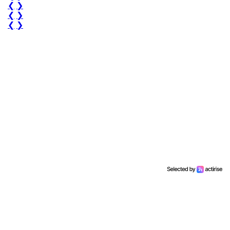
❮
❯
❮
❯
❮
❯