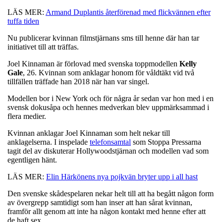
LÄS MER:
Armand Duplantis återförenad med flickvännen efter
tuffa tiden
Nu publicerar kvinnan filmstjärnans sms till henne där han tar
initiativet till att träffas.
Joel Kinnaman är förlovad med svenska toppmodellen
Kelly
Gale
, 26. Kvinnan som anklagar honom för våldtäkt vid två
tillfällen träffade han 2018 när han var singel.
Modellen bor i New York och för några år sedan var hon med i en
svensk dokusåpa och hennes medverkan blev uppmärksammad i
flera medier.
Kvinnan anklagar Joel Kinnaman som helt nekar till
anklagelserna. I inspelade
telefonsamtal
som Stoppa Pressarna
tagit del av diskuterar Hollywoodstjärnan och modellen vad som
egentligen hänt.
LÄS MER:
Elin Härkönens nya pojkvän bryter upp i all hast
Den svenske skådespelaren nekar helt till att ha begått någon form
av övergrepp samtidigt som han inser att han sårat kvinnan,
framför allt genom att inte ha någon kontakt med henne efter att
de haft sex.