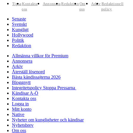
Tipsa
Kontakta
Annonsera
Redaktion
Om
Arkiv
Redaktionell
oss
oss
policy
Senaste
Svenskt
Kungligt
Hollywood
Politik
Redaktion
Allmänna villkor för Premium
Annonsera
Arkiv
Återställ lösenord
Bästa kändissajterna 2026
Bloggnytt
Integritetspolicy Stoppa Pressarna
Kändisar A-Ö
Kontakta oss
Logga in
Mitt konto
Native
Nyheter om kungligheter och kändisar
Nyhetsbrev
Om oss