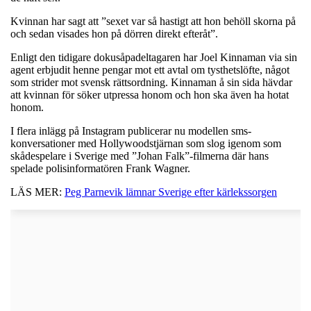
Kvinnan har sagt att ”sexet var så hastigt att hon behöll skorna på
och sedan visades hon på dörren direkt efteråt”.
Enligt den tidigare dokusåpadeltagaren har Joel Kinnaman via sin
agent erbjudit henne pengar mot ett avtal om tysthetslöfte, något
som strider mot svensk rättsordning. Kinnaman å sin sida hävdar
att kvinnan för söker utpressa honom och hon ska även ha hotat
honom.
I flera inlägg på Instagram publicerar nu modellen sms-
konversationer med Hollywoodstjärnan som slog igenom som
skådespelare i Sverige med ”Johan Falk”-filmerna där hans
spelade polisinformatören Frank Wagner.
LÄS MER:
Peg Parnevik lämnar Sverige efter kärlekssorgen