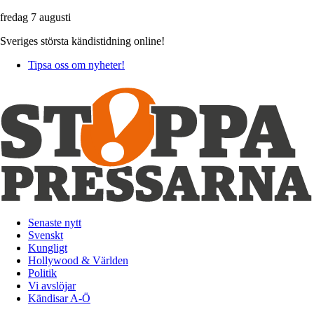
fredag 7 augusti
Sveriges största kändistidning online!
Tipsa oss om nyheter!
Senaste nytt
Svenskt
Kungligt
Hollywood & Världen
Politik
Vi avslöjar
Kändisar A-Ö