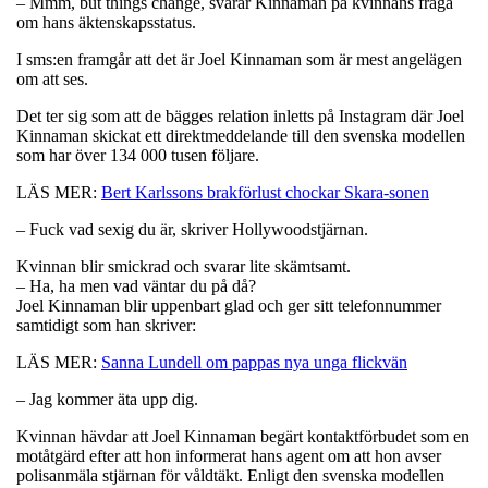
– Mmm, but things change, svarar Kinnaman på kvinnans fråga
om hans äktenskapsstatus.
I sms:en framgår att det är Joel Kinnaman som är mest angelägen
om att ses.
Det ter sig som att de bägges relation inletts på Instagram där Joel
Kinnaman skickat ett direktmeddelande till den svenska modellen
som har över 134 000 tusen följare.
LÄS MER:
Bert Karlssons brakförlust chockar Skara-sonen
– Fuck vad sexig du är, skriver Hollywoodstjärnan.
Kvinnan blir smickrad och svarar lite skämtsamt.
– Ha, ha men vad väntar du på då?
Joel Kinnaman blir uppenbart glad och ger sitt telefonnummer
samtidigt som han skriver:
LÄS MER:
Sanna Lundell om pappas nya unga flickvän
– Jag kommer äta upp dig.
Kvinnan hävdar att Joel Kinnaman begärt kontaktförbudet som en
motåtgärd efter att hon informerat hans agent om att hon avser
polisanmäla stjärnan för våldtäkt. Enligt den svenska modellen