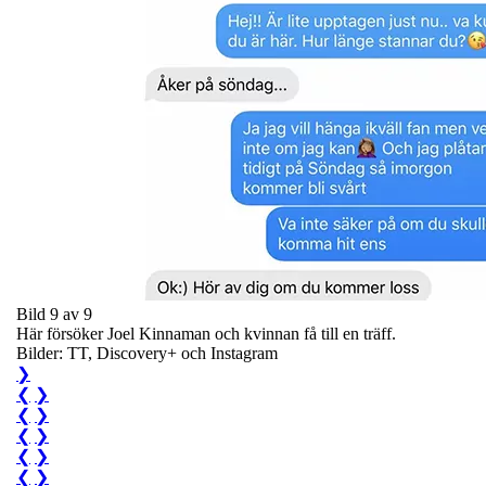
Bild 9 av 9
Här försöker Joel Kinnaman och kvinnan få till en träff.
Bilder: TT, Discovery+ och Instagram
❯
❮
❯
❮
❯
❮
❯
❮
❯
❮
❯