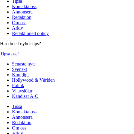
Tipsa
Kontakta oss
Annonsera
Redaktion
Om oss
Arkiv
Redaktionell policy
Har du ett nyhetstips?
Tipsa oss!
Senaste nytt
Svenskt
Kungligt
Hollywood & Världen
Politik
Vi avslöjar
Kändisar A-Ö
Tipsa
Kontakta oss
Annonsera
Redaktion
Om oss
Arkiv