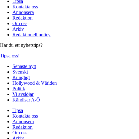
Tipsa
Kontakta oss
Annonsera
Redaktion
Om oss
Arkiv
Redaktionell policy
Har du ett nyhetstips?
Tipsa oss!
Senaste nytt
Svenskt
Kungligt
Hollywood & Världen
Politik
Vi avslöjar
Kändisar A-Ö
Tipsa
Kontakta oss
Annonsera
Redaktion
Om oss
Arkiv