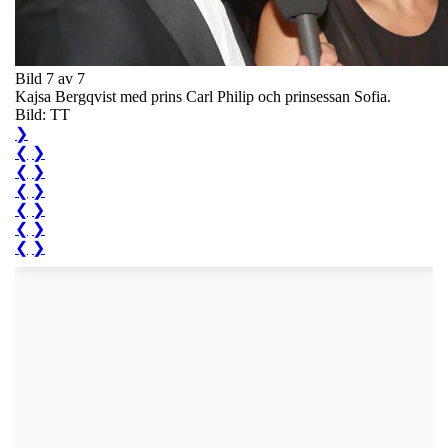
Bild 7 av 7
Kajsa Bergqvist med prins Carl Philip och prinsessan Sofia.
Bild: TT
❯
❮
❯
❮
❯
❮
❯
❮
❯
❮
❯
❮
❯