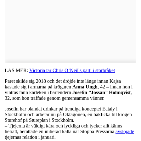
LÄS MER:
Victoria tar Chris O’Neills parti i storbråket
Paret skilde sig 2018 och det dröjde inte länge innan Kajsa
kastade sig i armarna på krögaren
Anna Ungh
, 42 – innan hon i
vintras fann kärleken i bartendern
Josefin ”Jossan” Holmqvist
,
32, som hon träffade genom gemensamma vänner.
Josefin har blandat drinkar på trendiga konceptet Eataly i
Stockholm och arbetar nu på Oktagonen, en bakficka till krogen
Sturehof på Stureplan i Stockholm.
– Tjejerna är väldigt kära och lyckliga och tycker allt känns
helrätt, berättade en initierad källa när Stoppa Pressarna
avslöjade
tjejernas relation i januari.