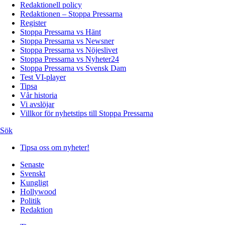
Redaktionell policy
Redaktionen – Stoppa Pressarna
Register
Stoppa Pressarna vs Hänt
Stoppa Pressarna vs Newsner
Stoppa Pressarna vs Nöjeslivet
Stoppa Pressarna vs Nyheter24
Stoppa Pressarna vs Svensk Dam
Test VI-player
Tipsa
Vår historia
Vi avslöjar
Villkor för nyhetstips till Stoppa Pressarna
Sök
Tipsa oss om nyheter!
Senaste
Svenskt
Kungligt
Hollywood
Politik
Redaktion