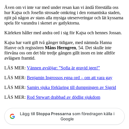
Även om vi inte var med under resan kan vi ändå föreställa oss
hur Kajsa och Josefin strosade omkring i den romantiska staden,
njöt på någon av stans alla mysiga uteserveringar och lät kyssarna
spela för varandra i skenet av gatlyktorna.
Kärleken håller med andra ord i sig för Kajsa och hennes Jossan.
Kajsa har varit gift två gånger tidigare, med nämnda Hanna
Hanve och regissören
Måns Herngren
, 54. Det skulle inte
förvåna oss om det blir tredje gången gillt inom en inte alltför
avlägsen framtid.
LÄS MER:
Vännen avslöjar: ”Sofia är gravid igen!”
LÄS MER:
Benjamin Ingrossos egna ord – om att vara gay
LÄS MER:
Samirs sjuka förklaring till dumpningen av Sigrid
LÄS MER:
Rod Stewart drabbad av dödlig sjukdom
Lägg till
Stoppa Pressarna
som föredragen källa i
Google