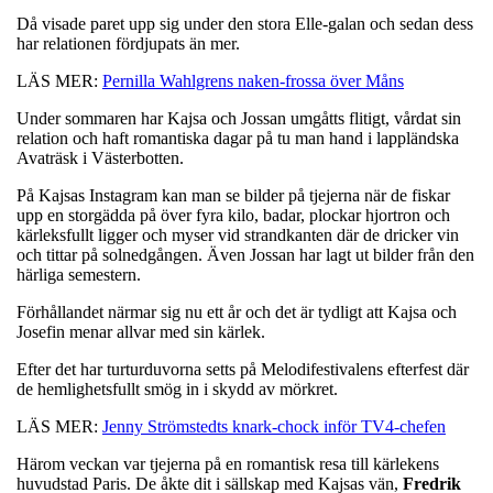
Då visade paret upp sig under den stora Elle-galan och sedan dess
har relationen fördjupats än mer.
LÄS MER:
Pernilla Wahlgrens naken-frossa över Måns
Under sommaren har Kajsa och Jossan umgåtts flitigt, vårdat sin
relation och haft romantiska dagar på tu man hand i lappländska
Avaträsk i Västerbotten.
På Kajsas Instagram kan man se bilder på tjejerna när de fiskar
upp en storgädda på över fyra kilo, badar, plockar hjortron och
kärleksfullt ligger och myser vid strandkanten där de dricker vin
och tittar på solnedgången. Även Jossan har lagt ut bilder från den
härliga semestern.
Förhållandet närmar sig nu ett år och det är tydligt att Kajsa och
Josefin menar allvar med sin kärlek.
Efter det har turturduvorna setts på Melodifestivalens efterfest där
de hemlighetsfullt smög in i skydd av mörkret.
LÄS MER:
Jenny Strömstedts knark-chock inför TV4-chefen
Härom veckan var tjejerna på en romantisk resa till kärlekens
huvudstad Paris. De åkte dit i sällskap med Kajsas vän,
Fredrik