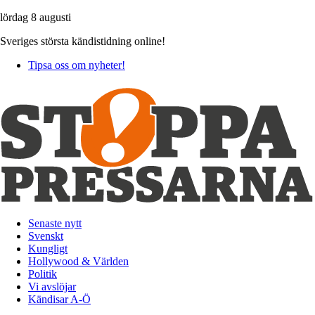
lördag 8 augusti
Sveriges största kändistidning online!
Tipsa oss om nyheter!
Senaste nytt
Svenskt
Kungligt
Hollywood & Världen
Politik
Vi avslöjar
Kändisar A-Ö