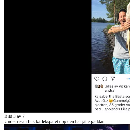
Bild 3 av 7
Under resan fick kärleksparet upp den här jätte-gäddan.