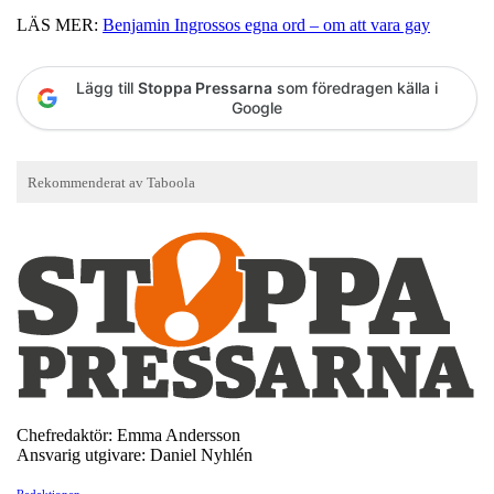
LÄS MER:
Benjamin Ingrossos egna ord – om att vara gay
Lägg till
Stoppa Pressarna
som föredragen källa i
Google
Chefredaktör: Emma Andersson
Ansvarig utgivare: Daniel Nyhlén
Redaktionen