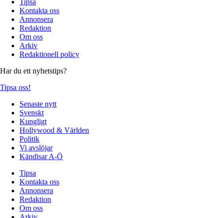
Tipsa
Kontakta oss
Annonsera
Redaktion
Om oss
Arkiv
Redaktionell policy
Har du ett nyhetstips?
Tipsa oss!
Senaste nytt
Svenskt
Kungligt
Hollywood & Världen
Politik
Vi avslöjar
Kändisar A-Ö
Tipsa
Kontakta oss
Annonsera
Redaktion
Om oss
Arkiv