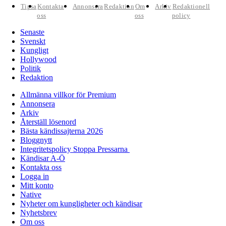
Tipsa
Kontakta
Annonsera
Redaktion
Om
Arkiv
Redaktionell
oss
oss
policy
Senaste
Svenskt
Kungligt
Hollywood
Politik
Redaktion
Allmänna villkor för Premium
Annonsera
Arkiv
Återställ lösenord
Bästa kändissajterna 2026
Bloggnytt
Integritetspolicy Stoppa Pressarna
Kändisar A-Ö
Kontakta oss
Logga in
Mitt konto
Native
Nyheter om kungligheter och kändisar
Nyhetsbrev
Om oss