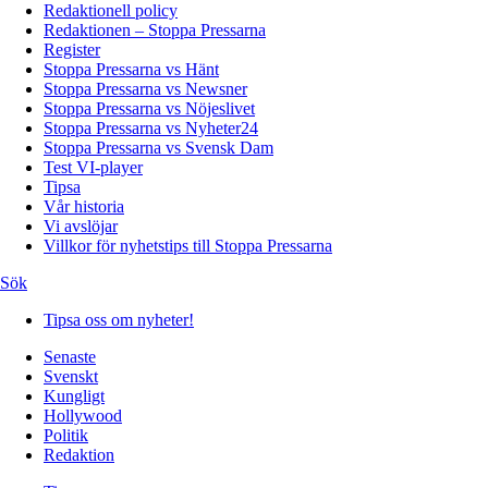
Redaktionell policy
Redaktionen – Stoppa Pressarna
Register
Stoppa Pressarna vs Hänt
Stoppa Pressarna vs Newsner
Stoppa Pressarna vs Nöjeslivet
Stoppa Pressarna vs Nyheter24
Stoppa Pressarna vs Svensk Dam
Test VI-player
Tipsa
Vår historia
Vi avslöjar
Villkor för nyhetstips till Stoppa Pressarna
Sök
Tipsa oss om nyheter!
Senaste
Svenskt
Kungligt
Hollywood
Politik
Redaktion