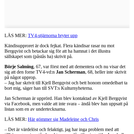
LÄS MER:
TV4-stjärnorna bryter upp
Kändisupproret är dock fejkat. Flera kändisar rasar nu mot
Bergqvist och betackar sig för att ha hamnat i det illustra
sällskapet som (påstås ha) skrivit på.
Börje
Salming
, 67, var först med att dementera och nu visar det
sig att den forne TV4-vd:n
Jan
Scherman
, 68, heller inte skrivit
på något upprop.
– Jag har skrivit till Kjell Bergqvist och bett honom omedelbart ta
bort mig, säger han till SVT:s Kulturnyheterna.
Jan Scherman är upprörd. Han blev kontaktad av Kjell Bergqvist
via Facebook, men valde att inte svara – ändå blev han uppsatt på
listan som en av undertecknarna.
LÄS MER:
Här gömmer sig Madeleine och Chris
– Det är värdelöst och felaktigt, jag har inga problem med att