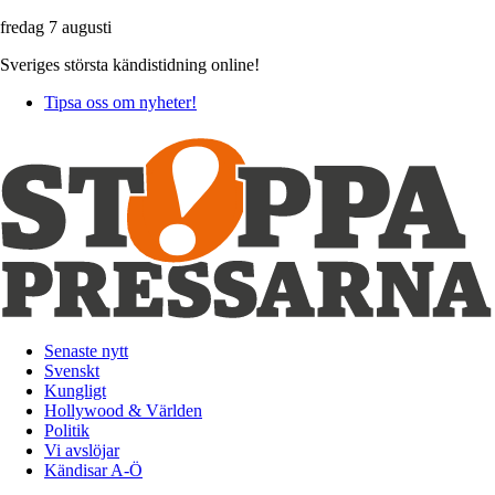
fredag 7 augusti
Sveriges största kändistidning online!
Tipsa oss om nyheter!
Senaste nytt
Svenskt
Kungligt
Hollywood & Världen
Politik
Vi avslöjar
Kändisar A-Ö