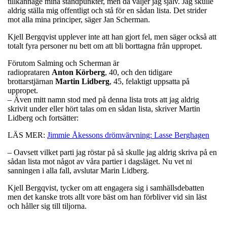
tillkännage mina ståndpunkter, men då väljer jag själv. Jag skulle
aldrig ställa mig offentligt och stå för en sådan lista. Det strider
mot alla mina principer, säger Jan Scherman.
Kjell Bergqvist upplever inte att han gjort fel, men säger också att
totalt fyra personer nu bett om att bli borttagna från uppropet.
Förutom Salming och Scherman är
radioprataren
Anton
Körberg
, 40, och den tidigare
brottarstjärnan
Martin
Lidberg
, 45, felaktigt uppsatta på
uppropet.
– Även mitt namn stod med på denna lista trots att jag aldrig
skrivit under eller hört talas om en sådan lista, skriver Martin
Lidberg och fortsätter:
LÄS MER:
Jimmie Åkessons drömvärvning: Lasse Berghagen
– Oavsett vilket parti jag röstar på så skulle jag aldrig skriva på en
sådan lista mot något av våra partier i dagsläget. Nu vet ni
sanningen i alla fall, avslutar Marin Lidberg.
Kjell Bergqvist, tycker om att engagera sig i samhällsdebatten
men det kanske trots allt vore bäst om han förbliver vid sin läst
och håller sig till tiljorna.