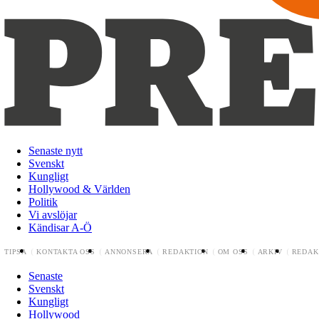
Senaste nytt
Svenskt
Kungligt
Hollywood & Världen
Politik
Vi avslöjar
Kändisar A-Ö
TIPSA
KONTAKTA OSS
ANNONSERA
REDAKTION
OM OSS
ARKIV
REDAK
Senaste
Svenskt
Kungligt
Hollywood