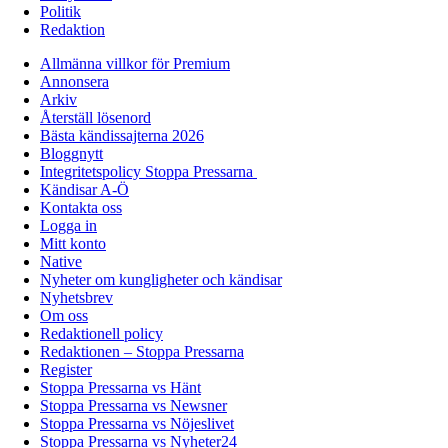
Politik
Redaktion
Allmänna villkor för Premium
Annonsera
Arkiv
Återställ lösenord
Bästa kändissajterna 2026
Bloggnytt
Integritetspolicy Stoppa Pressarna
Kändisar A-Ö
Kontakta oss
Logga in
Mitt konto
Native
Nyheter om kungligheter och kändisar
Nyhetsbrev
Om oss
Redaktionell policy
Redaktionen – Stoppa Pressarna
Register
Stoppa Pressarna vs Hänt
Stoppa Pressarna vs Newsner
Stoppa Pressarna vs Nöjeslivet
Stoppa Pressarna vs Nyheter24