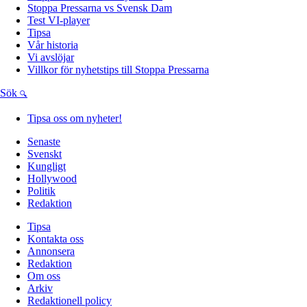
Stoppa Pressarna vs Svensk Dam
Test VI-player
Tipsa
Vår historia
Vi avslöjar
Villkor för nyhetstips till Stoppa Pressarna
Sök
Tipsa oss om nyheter!
Senaste
Svenskt
Kungligt
Hollywood
Politik
Redaktion
Tipsa
Kontakta oss
Annonsera
Redaktion
Om oss
Arkiv
Redaktionell policy