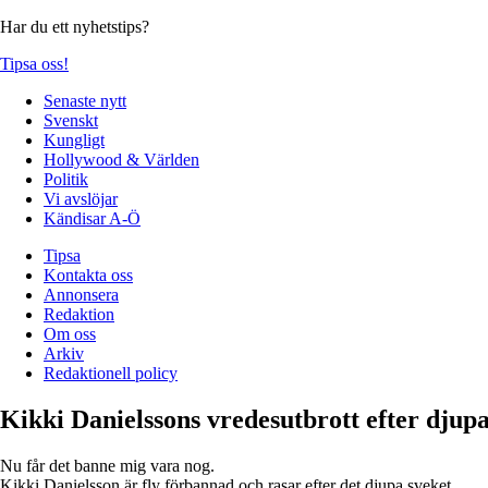
Har du ett nyhetstips?
Tipsa oss!
Senaste nytt
Svenskt
Kungligt
Hollywood & Världen
Politik
Vi avslöjar
Kändisar A-Ö
Tipsa
Kontakta oss
Annonsera
Redaktion
Om oss
Arkiv
Redaktionell policy
Kikki Danielssons vredesutbrott efter djupa
Nu får det banne mig vara nog.
Kikki Danielsson är fly förbannad och rasar efter det djupa sveket.