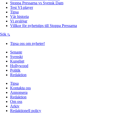
Stoppa Pressarna vs Svensk Dam
Test VI-player
Tipsa
Vår historia
Vi avslöjar
Villkor för nyhetstips till Stoppa Pressarna
Sök
Tipsa oss om nyheter!
Senaste
Svenskt
Kungligt
Hollywood
Politik
Redaktion
Tipsa
Kontakta oss
Annonsera
Redaktion
Om oss
Arkiv
Redaktionell policy