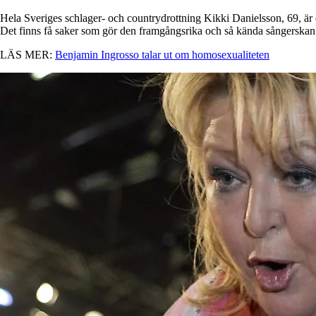
Hela Sveriges schlager- och countrydrottning Kikki Danielsson, 69, är
Det finns få saker som gör den framgångsrika och så kända sångerska
LÄS MER:
Benjamin Ingrosso talar ut om homosexualiteten