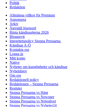
Politik
Redaktion
Allmänna villkor för Premium
Annonsera
Arkiv
Återställ lösenord
Bästa kändissajterna 2026
Bloggnytt
Integritetspolicy Stoppa Pressarna
Kändisar A-Ö
Kontakta oss
Logga in
Mitt konto
Native
Nyheter om kungligheter och kändisar
Nyhetsbrev
Om oss
Redaktionell policy
Redaktionen – Stoppa Pressarna
Register
Stoppa Pressarna vs Hänt
Stoppa Pressarna vs Newsner
Stoppa Pressarna vs Nöjeslivet
Stoppa Pressarna vs Nyheter24