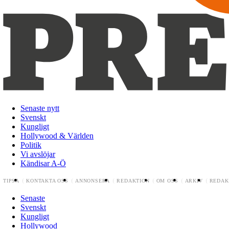
Senaste nytt
Svenskt
Kungligt
Hollywood & Världen
Politik
Vi avslöjar
Kändisar A-Ö
TIPSA
KONTAKTA OSS
ANNONSERA
REDAKTION
OM OSS
ARKIV
REDAK
Senaste
Svenskt
Kungligt
Hollywood