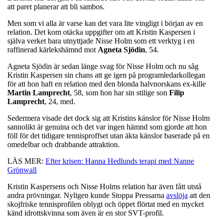
att paret planerar att bli sambos.
Men som vi alla är varse kan det vara lite vingligt i början av en
relation. Det kom otäcka uppgifter om att Kristin Kaspersen i
själva verket bara utnyttjade Nisse Holm som ett verktyg i en
raffinerad kärlekshämnd mot
Agneta
Sjödin
, 54.
Agneta Sjödin är sedan länge svag för Nisse Holm och nu såg
Kristin Kaspersen sin chans att ge igen på programledarkollegan
för att hon haft en relation med den blonda halvnorskans ex-kille
Martin
Lamprecht
, 58, som hon har sin stilige son
Filip
Lamprecht
, 24, med.
Sedermera visade det dock sig att Kristins känslor för Nisse Holm
sannolikt är genuina och det var ingen hämnd som gjorde att hon
föll för det tidigare tennisproffset utan äkta känslor baserade på en
omedelbar och drabbande attraktion.
LÄS MER:
Efter krisen: Hanna Hedlunds terapi med Nanne
Grönwall
Kristin Kaspersens och Nisse Holms relation har även fått utstå
andra prövningar. Nyligen kunde Stoppa Pressarna
avslöja
att den
skojfriske tennisprofilen oblygt och öppet flörtat med en mycket
känd idrottskvinna som även är en stor SVT-profil.