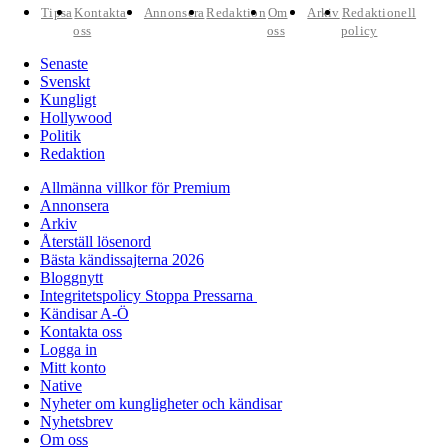
Tipsa
Kontakta
Annonsera
Redaktion
Om
Arkiv
Redaktionell
oss
oss
policy
Senaste
Svenskt
Kungligt
Hollywood
Politik
Redaktion
Allmänna villkor för Premium
Annonsera
Arkiv
Återställ lösenord
Bästa kändissajterna 2026
Bloggnytt
Integritetspolicy Stoppa Pressarna
Kändisar A-Ö
Kontakta oss
Logga in
Mitt konto
Native
Nyheter om kungligheter och kändisar
Nyhetsbrev
Om oss