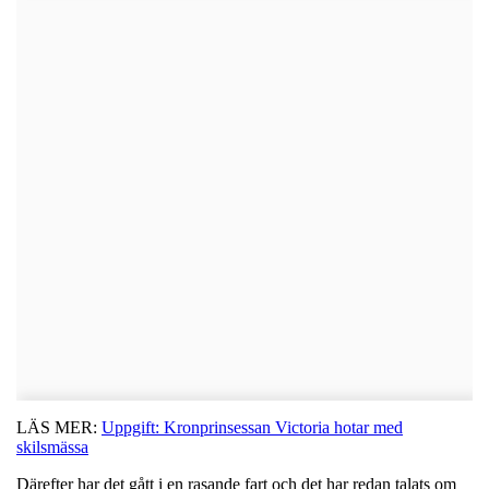
LÄS MER:
Uppgift: Kronprinsessan Victoria hotar med
skilsmässa
Därefter har det gått i en rasande fart och det har redan talats om