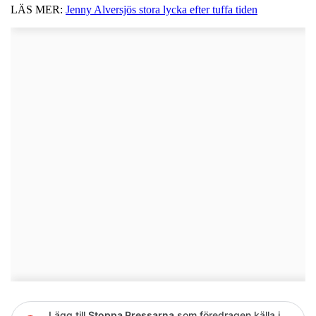
LÄS MER:
Jenny Alversjös stora lycka efter tuffa tiden
Lägg till
Stoppa Pressarna
som föredragen källa i