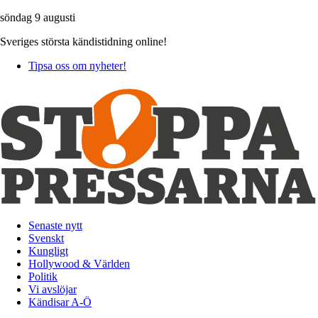
söndag 9 augusti
Sveriges största kändistidning online!
Tipsa oss om nyheter!
Senaste nytt
Svenskt
Kungligt
Hollywood & Världen
Politik
Vi avslöjar
Kändisar A-Ö