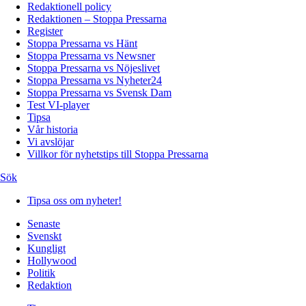
Redaktionell policy
Redaktionen – Stoppa Pressarna
Register
Stoppa Pressarna vs Hänt
Stoppa Pressarna vs Newsner
Stoppa Pressarna vs Nöjeslivet
Stoppa Pressarna vs Nyheter24
Stoppa Pressarna vs Svensk Dam
Test VI-player
Tipsa
Vår historia
Vi avslöjar
Villkor för nyhetstips till Stoppa Pressarna
Sök
Tipsa oss om nyheter!
Senaste
Svenskt
Kungligt
Hollywood
Politik
Redaktion