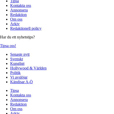
Tipsa
Kontakta oss
Annonsera
Redaktion
Om oss
Arkiv
Redaktionell policy
Har du ett nyhetstips?
Tipsa oss!
Senaste nytt
Svenskt
Kungligt
Hollywood & Världen
Politik
Vi avslöjar
Kändisar A-Ö
Tipsa
Kontakta oss
Annonsera
Redaktion
Om oss
Arkiv