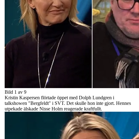
Bild 1 av 9
Kristin Kaspersen flörtade öppet med Dolph Lundgren i
talkshowen "Bergfeldt" i SVT. Det skulle hon inte gjort. Hennes
utpekade älskade Nisse Holm reagerade kraftfullt.