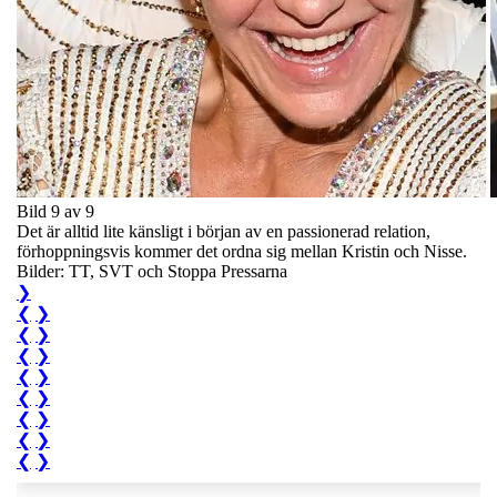
Bild 9 av 9
Det är alltid lite känsligt i början av en passionerad relation,
förhoppningsvis kommer det ordna sig mellan Kristin och Nisse.
Bilder: TT, SVT och Stoppa Pressarna
❯
❮
❯
❮
❯
❮
❯
❮
❯
❮
❯
❮
❯
❮
❯
❮
❯