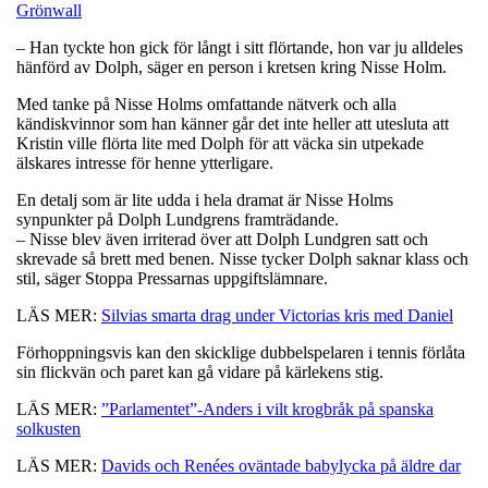
Grönwall
– Han tyckte hon gick för långt i sitt flörtande, hon var ju alldeles
hänförd av Dolph, säger en person i kretsen kring Nisse Holm.
Med tanke på Nisse Holms omfattande nätverk och alla
kändiskvinnor som han känner går det inte heller att utesluta att
Kristin ville flörta lite med Dolph för att väcka sin utpekade
älskares intresse för henne ytterligare.
En detalj som är lite udda i hela dramat är Nisse Holms
synpunkter på Dolph Lundgrens framträdande.
– Nisse blev även irriterad över att Dolph Lundgren satt och
skrevade så brett med benen. Nisse tycker Dolph saknar klass och
stil, säger Stoppa Pressarnas uppgiftslämnare.
LÄS MER:
Silvias smarta drag under Victorias kris med Daniel
Förhoppningsvis kan den skicklige dubbelspelaren i tennis förlåta
sin flickvän och paret kan gå vidare på kärlekens stig.
LÄS MER:
”Parlamentet”-Anders i vilt krogbråk på spanska
solkusten
LÄS MER:
Davids och Renées oväntade babylycka på äldre dar