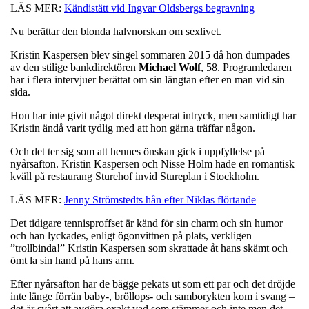
LÄS MER:
Kändistätt vid Ingvar Oldsbergs begravning
Nu berättar den blonda halvnorskan om sexlivet.
Kristin Kaspersen blev singel sommaren 2015 då hon dumpades
av den stilige bankdirektören
Michael
Wolf
, 58. Programledaren
har i flera intervjuer berättat om sin längtan efter en man vid sin
sida.
Hon har inte givit något direkt desperat intryck, men samtidigt har
Kristin ändå varit tydlig med att hon gärna träffar någon.
Och det ter sig som att hennes önskan gick i uppfyllelse på
nyårsafton. Kristin Kaspersen och Nisse Holm hade en romantisk
kväll på restaurang Sturehof invid Stureplan i Stockholm.
LÄS MER:
Jenny Strömstedts hån efter Niklas flörtande
Det tidigare tennisproffset är känd för sin charm och sin humor
och han lyckades, enligt ögonvittnen på plats, verkligen
”trollbinda!” Kristin Kaspersen som skrattade åt hans skämt och
ömt la sin hand på hans arm.
Efter nyårsafton har de bägge pekats ut som ett par och det dröjde
inte länge förrän baby-, bröllops- och samborykten kom i svang –
det är svårt att avgöra exakt vad som stämmer och inte men det