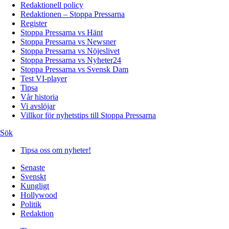
Redaktionell policy
Redaktionen – Stoppa Pressarna
Register
Stoppa Pressarna vs Hänt
Stoppa Pressarna vs Newsner
Stoppa Pressarna vs Nöjeslivet
Stoppa Pressarna vs Nyheter24
Stoppa Pressarna vs Svensk Dam
Test VI-player
Tipsa
Vår historia
Vi avslöjar
Villkor för nyhetstips till Stoppa Pressarna
Sök
Tipsa oss om nyheter!
Senaste
Svenskt
Kungligt
Hollywood
Politik
Redaktion