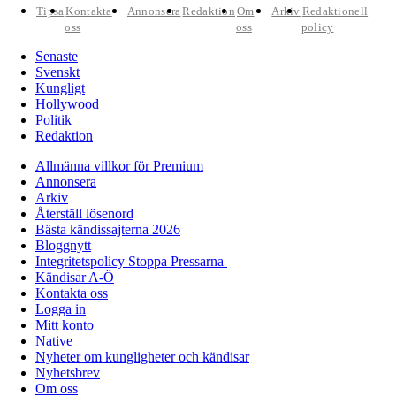
Tipsa
Kontakta
Annonsera
Redaktion
Om
Arkiv
Redaktionell
oss
oss
policy
Senaste
Svenskt
Kungligt
Hollywood
Politik
Redaktion
Allmänna villkor för Premium
Annonsera
Arkiv
Återställ lösenord
Bästa kändissajterna 2026
Bloggnytt
Integritetspolicy Stoppa Pressarna
Kändisar A-Ö
Kontakta oss
Logga in
Mitt konto
Native
Nyheter om kungligheter och kändisar
Nyhetsbrev
Om oss