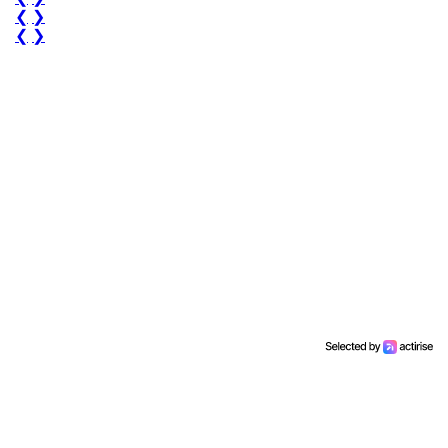
❮
❯
❮
❯