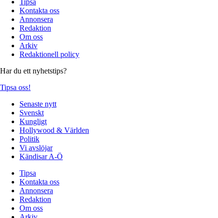
Tipsa
Kontakta oss
Annonsera
Redaktion
Om oss
Arkiv
Redaktionell policy
Har du ett nyhetstips?
Tipsa oss!
Senaste nytt
Svenskt
Kungligt
Hollywood & Världen
Politik
Vi avslöjar
Kändisar A-Ö
Tipsa
Kontakta oss
Annonsera
Redaktion
Om oss
Arkiv