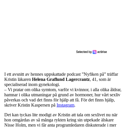
I ett avsnitt av hennes uppskattade podcast ”Nyfiken på” träffar
Kristin läkaren
Helena Graflund Lagercrantz
, 41, som är
specialiserad inom gynekologi.
– Vi pratar om olika symtom, varför vi kvinnor, i alla olika åldrar,
hamnar i olika utmaningar på grund av hormoner, hur vårt sexliv
påverkas och vad det finns för hjälp att få. För det finns hjälp,
skriver Kristin Kaspersen på
Instagram
.
Det kan tyckas lite modigt av Kristin att tala om sexlivet nu när
hon omgärdas av så många rykten kring sin utpekade älskare
Nisse Holm, men vi får anta programledaren diskuterade i mer