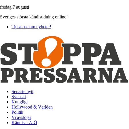
fredag 7 augusti
Sveriges största kändistidning online!
Tipsa oss om nyheter!
Senaste nytt
Svenskt
Kungligt
Hollywood & Världen
Politik
Vi avslöjar
Kändisar A-Ö