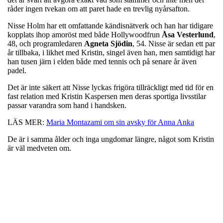
råder ingen tvekan om att paret hade en trevlig nyårsafton.
Nisse Holm har ett omfattande kändisnätverk och han har tidigare
kopplats ihop amoröst med både Hollywoodfrun
Åsa
Vesterlund
,
48, och programledaren
Agneta
Sjödin
, 54. Nisse är sedan ett par
år tillbaka, i likhet med Kristin, singel även han, men samtidigt har
han tusen järn i elden både med tennis och på senare år även
padel.
Det är inte säkert att Nisse lyckas frigöra tillräckligt med tid för en
fast relation med Kristin Kaspersen men deras sportiga livsstilar
passar varandra som hand i handsken.
LÄS MER:
Maria Montazami om sin avsky för Anna Anka
De är i samma ålder och inga ungdomar längre, något som Kristin
är väl medveten om.