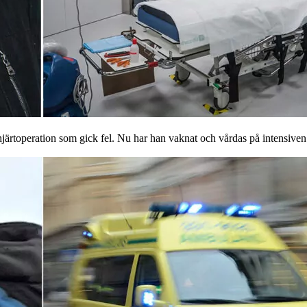
hjärtoperation som gick fel. Nu har han vaknat och vårdas på intensiven