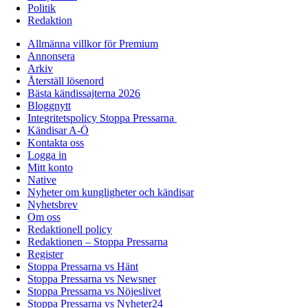
Politik
Redaktion
Allmänna villkor för Premium
Annonsera
Arkiv
Återställ lösenord
Bästa kändissajterna 2026
Bloggnytt
Integritetspolicy Stoppa Pressarna
Kändisar A-Ö
Kontakta oss
Logga in
Mitt konto
Native
Nyheter om kungligheter och kändisar
Nyhetsbrev
Om oss
Redaktionell policy
Redaktionen – Stoppa Pressarna
Register
Stoppa Pressarna vs Hänt
Stoppa Pressarna vs Newsner
Stoppa Pressarna vs Nöjeslivet
Stoppa Pressarna vs Nyheter24