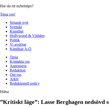
Har du ett nyhetstips?
Tipsa oss!
Senaste nytt
Svenskt
Kungligt
Hollywood & Världen
Politik
Vi avslöjar
Kändisar A-Ö
Tipsa
Kontakta oss
Annonsera
Redaktion
Om oss
Arkiv
Redaktionell policy
Hälsa
”Kritiskt läge”: Lasse Berghagen nedsövd 