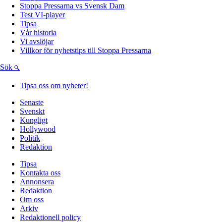
Stoppa Pressarna vs Svensk Dam
Test VI-player
Tipsa
Vår historia
Vi avslöjar
Villkor för nyhetstips till Stoppa Pressarna
Sök
Tipsa oss om nyheter!
Senaste
Svenskt
Kungligt
Hollywood
Politik
Redaktion
Tipsa
Kontakta oss
Annonsera
Redaktion
Om oss
Arkiv
Redaktionell policy