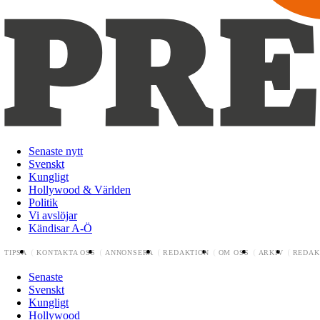
Senaste nytt
Svenskt
Kungligt
Hollywood & Världen
Politik
Vi avslöjar
Kändisar A-Ö
TIPSA
KONTAKTA OSS
ANNONSERA
REDAKTION
OM OSS
ARKIV
REDAK
Senaste
Svenskt
Kungligt
Hollywood