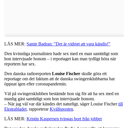
LÄS MER:
Samir Badran: ”Det är vidrigt att vara kändis!”
Den kvinnliga journalisten hade sex med en man samtidigt som
hon intervjuade honom – i reportaget kan man tydligt höra när
reportern har sex.
Den danska radioreporten
Louise
Fischer
skulle göra ett
reportage om det faktum att de danska swingersklubbarna har
öppnat igen efter coronapandemin.
Väl på swingersklubben bestämde hon sig för att ha sex med en
manlig gäst samtidigt som hon intervjuade honom.
– När jag väl var där kändes det naturligt, säger Louise Fischer
till
Ekstrabladet
, rapporterar
Kvällsposten
.
LÄS MER:
Kristin Kaspersen tvingas bort från jobbet