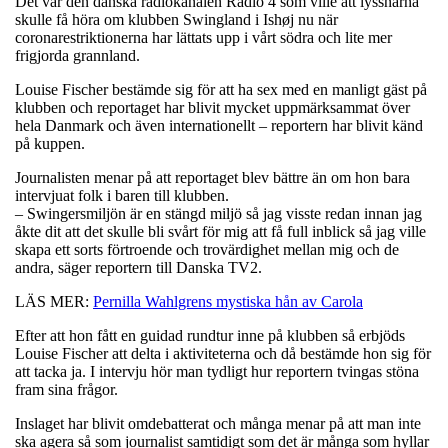
Det var den danska radiokanalen Radio 4 som ville att lyssnarna
skulle få höra om klubben Swingland i Ishøj nu när
coronarestriktionerna har lättats upp i vårt södra och lite mer
frigjorda grannland.
Louise Fischer bestämde sig för att ha sex med en manligt gäst på
klubben och reportaget har blivit mycket uppmärksammat över
hela Danmark och även internationellt – reportern har blivit känd
på kuppen.
Journalisten menar på att reportaget blev bättre än om hon bara
intervjuat folk i baren till klubben.
– Swingersmiljön är en stängd miljö så jag visste redan innan jag
åkte dit att det skulle bli svårt för mig att få full inblick så jag ville
skapa ett sorts förtroende och trovärdighet mellan mig och de
andra, säger reportern till Danska TV2.
LÄS MER:
Pernilla Wahlgrens mystiska hån av Carola
Efter att hon fått en guidad rundtur inne på klubben så erbjöds
Louise Fischer att delta i aktiviteterna och då bestämde hon sig för
att tacka ja. I intervju hör man tydligt hur reportern tvingas stöna
fram sina frågor.
Inslaget har blivit omdebatterat och många menar på att man inte
ska agera så som journalist samtidigt som det är många som hyllar