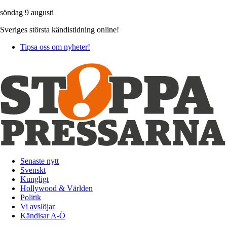
söndag 9 augusti
Sveriges största kändistidning online!
Tipsa oss om nyheter!
Senaste nytt
Svenskt
Kungligt
Hollywood & Världen
Politik
Vi avslöjar
Kändisar A-Ö