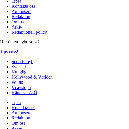
Tipsa
Kontakta oss
Annonsera
Redaktion
Om oss
Arkiv
Redaktionell policy
Har du ett nyhetstips?
Tipsa oss!
Senaste nytt
Svenskt
Kungligt
Hollywood & Världen
Politik
Vi avslöjar
Kändisar A-Ö
Tipsa
Kontakta oss
Annonsera
Redaktion
Om oss
Arkiv