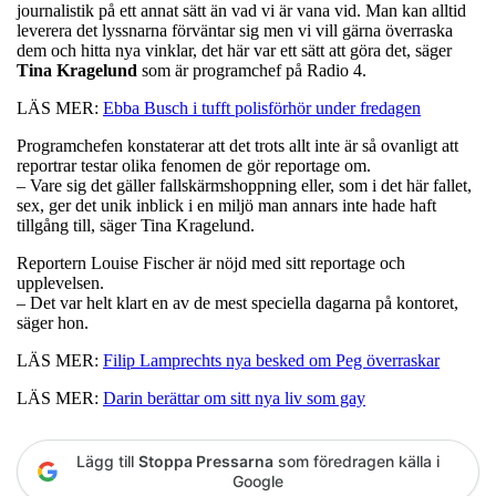
journalistik på ett annat sätt än vad vi är vana vid. Man kan alltid
leverera det lyssnarna förväntar sig men vi vill gärna överraska
dem och hitta nya vinklar, det här var ett sätt att göra det, säger
Tina
Kragelund
som är programchef på Radio 4.
LÄS MER:
Ebba Busch i tufft polisförhör under fredagen
Programchefen konstaterar att det trots allt inte är så ovanligt att
reportrar testar olika fenomen de gör reportage om.
– Vare sig det gäller fallskärmshoppning eller, som i det här fallet,
sex, ger det unik inblick i en miljö man annars inte hade haft
tillgång till, säger Tina Kragelund.
Reportern Louise Fischer är nöjd med sitt reportage och
upplevelsen.
– Det var helt klart en av de mest speciella dagarna på kontoret,
säger hon.
LÄS MER:
Filip Lamprechts nya besked om Peg överraskar
LÄS MER:
Darin berättar om sitt nya liv som gay
Lägg till
Stoppa Pressarna
som föredragen källa i
Google