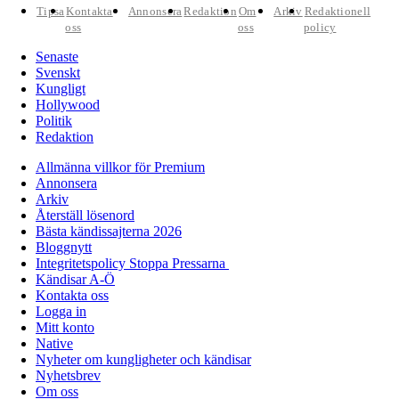
Tipsa
Kontakta
Annonsera
Redaktion
Om
Arkiv
Redaktionell
oss
oss
policy
Senaste
Svenskt
Kungligt
Hollywood
Politik
Redaktion
Allmänna villkor för Premium
Annonsera
Arkiv
Återställ lösenord
Bästa kändissajterna 2026
Bloggnytt
Integritetspolicy Stoppa Pressarna
Kändisar A-Ö
Kontakta oss
Logga in
Mitt konto
Native
Nyheter om kungligheter och kändisar
Nyhetsbrev
Om oss