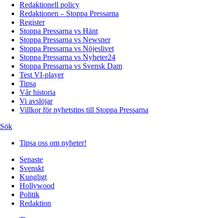
Redaktionell policy
Redaktionen – Stoppa Pressarna
Register
Stoppa Pressarna vs Hänt
Stoppa Pressarna vs Newsner
Stoppa Pressarna vs Nöjeslivet
Stoppa Pressarna vs Nyheter24
Stoppa Pressarna vs Svensk Dam
Test VI-player
Tipsa
Vår historia
Vi avslöjar
Villkor för nyhetstips till Stoppa Pressarna
Sök
Tipsa oss om nyheter!
Senaste
Svenskt
Kungligt
Hollywood
Politik
Redaktion