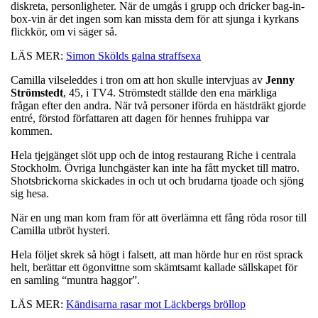
diskreta, personligheter. När de umgås i grupp och dricker bag-in-
box-vin är det ingen som kan missta dem för att sjunga i kyrkans
flickkör, om vi säger så.
LÄS MER:
Simon Skölds galna straffsexa
Camilla vilseleddes i tron om att hon skulle intervjuas av
Jenny
Strömstedt
, 45, i TV4. Strömstedt ställde den ena märkliga
frågan efter den andra. När två personer iförda en hästdräkt gjorde
entré, förstod författaren att dagen för hennes fruhippa var
kommen.
Hela tjejgänget slöt upp och de intog restaurang Riche i centrala
Stockholm. Övriga lunchgäster kan inte ha fått mycket till matro.
Shotsbrickorna skickades in och ut och brudarna tjoade och sjöng
sig hesa.
När en ung man kom fram för att överlämna ett fång röda rosor till
Camilla utbröt hysteri.
Hela följet skrek så högt i falsett, att man hörde hur en röst sprack
helt, berättar ett ögonvittne som skämtsamt kallade sällskapet för
en samling “muntra haggor”.
LÄS MER:
Kändisarna rasar mot Läckbergs bröllop