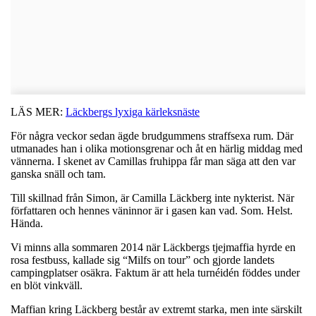
LÄS MER:
Läckbergs lyxiga kärleksnäste
För några veckor sedan ägde brudgummens straffsexa rum. Där
utmanades han i olika motionsgrenar och åt en härlig middag med
vännerna. I skenet av Camillas fruhippa får man säga att den var
ganska snäll och tam.
Till skillnad från Simon, är Camilla Läckberg inte nykterist. När
författaren och hennes väninnor är i gasen kan vad. Som. Helst.
Hända.
Vi minns alla sommaren 2014 när Läckbergs tjejmaffia hyrde en
rosa festbuss, kallade sig “Milfs on tour” och gjorde landets
campingplatser osäkra. Faktum är att hela turnéidén föddes under
en blöt vinkväll.
Maffian kring Läckberg består av extremt starka, men inte särskilt