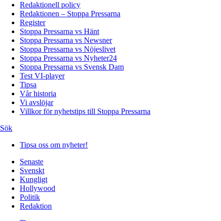
Redaktionell policy
Redaktionen – Stoppa Pressarna
Register
Stoppa Pressarna vs Hänt
Stoppa Pressarna vs Newsner
Stoppa Pressarna vs Nöjeslivet
Stoppa Pressarna vs Nyheter24
Stoppa Pressarna vs Svensk Dam
Test VI-player
Tipsa
Vår historia
Vi avslöjar
Villkor för nyhetstips till Stoppa Pressarna
Sök
Tipsa oss om nyheter!
Senaste
Svenskt
Kungligt
Hollywood
Politik
Redaktion