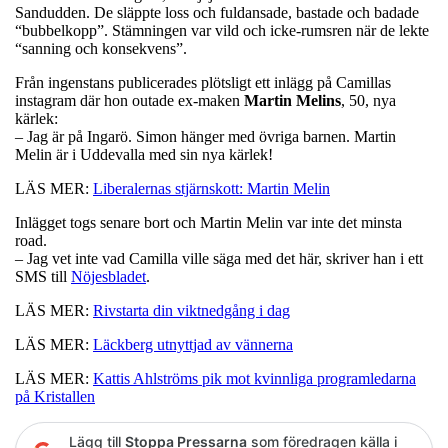
Sandudden. De släppte loss och fuldansade, bastade och badade
“bubbelkopp”. Stämningen var vild och icke-rumsren när de lekte
“sanning och konsekvens”.
Från ingenstans publicerades plötsligt ett inlägg på Camillas
instagram där hon outade ex-maken
Martin Melins
, 50, nya
kärlek:
– Jag är på Ingarö. Simon hänger med övriga barnen. Martin
Melin är i Uddevalla med sin nya kärlek!
LÄS MER:
Liberalernas stjärnskott: Martin Melin
Inlägget togs senare bort och Martin Melin var inte det minsta
road.
– Jag vet inte vad Camilla ville säga med det här, skriver han i ett
SMS till
Nöjesbladet
.
LÄS MER:
Rivstarta din viktnedgång i dag
LÄS MER:
Läckberg utnyttjad av vännerna
LÄS MER:
Kattis Ahlströms pik mot kvinnliga programledarna
på Kristallen
Lägg till
Stoppa Pressarna
som föredragen källa i