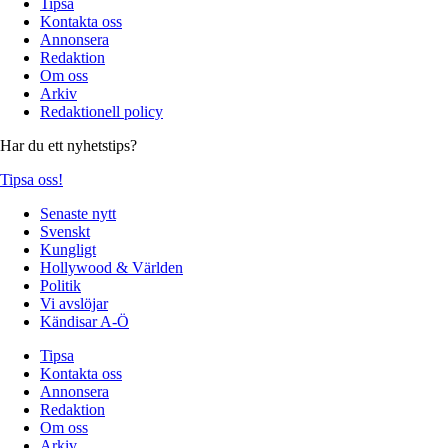
Tipsa
Kontakta oss
Annonsera
Redaktion
Om oss
Arkiv
Redaktionell policy
Har du ett nyhetstips?
Tipsa oss!
Senaste nytt
Svenskt
Kungligt
Hollywood & Världen
Politik
Vi avslöjar
Kändisar A-Ö
Tipsa
Kontakta oss
Annonsera
Redaktion
Om oss
Arkiv