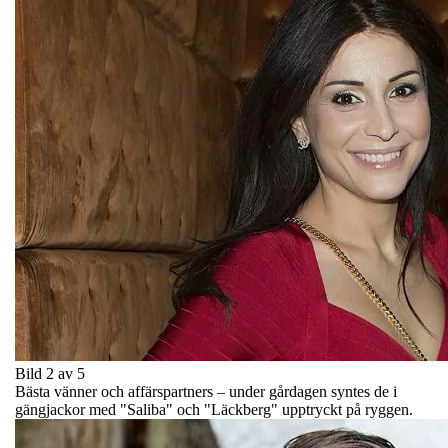
Bild 2 av 5
Bästa vänner och affärspartners – under gårdagen syntes de i
gängjackor med "Saliba" och "Läckberg" upptryckt på ryggen.