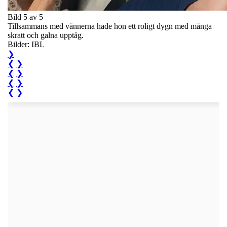
Bild 5 av 5
Tillsammans med vännerna hade hon ett roligt dygn med många
skratt och galna upptåg.
Bilder: IBL
❯
❮
❯
❮
❯
❮
❯
❮
❯