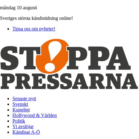
måndag 10 augusti
Sveriges största kändistidning online!
Tipsa oss om nyheter!
Senaste nytt
Svenskt
Kungligt
Hollywood & Världen
Politik
Vi avslöjar
Kändisar A-Ö