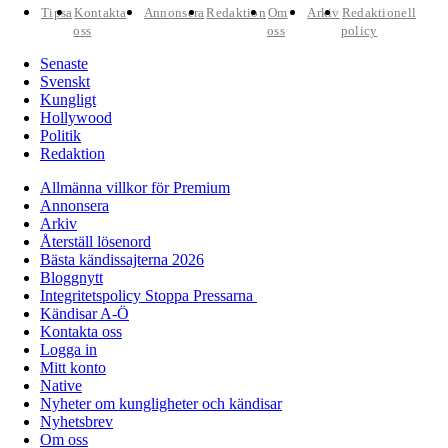
Tipsa
Kontakta
Annonsera
Redaktion
Om
Arkiv
Redaktionell
oss
oss
policy
Senaste
Svenskt
Kungligt
Hollywood
Politik
Redaktion
Allmänna villkor för Premium
Annonsera
Arkiv
Återställ lösenord
Bästa kändissajterna 2026
Bloggnytt
Integritetspolicy Stoppa Pressarna
Kändisar A-Ö
Kontakta oss
Logga in
Mitt konto
Native
Nyheter om kungligheter och kändisar
Nyhetsbrev
Om oss