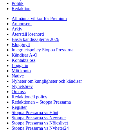
Politik
Redaktion
Allmänna villkor för Premium
Annonsera
Arkiv
Återställ lösenord
Bästa kändissajterna 2026
Bloggnytt
Integritetspolicy Stoppa Pressarna
Kändisar A-Ö
Kontakta oss
Logga in
Mitt konto
Native
Nyheter om kungligheter och kändisar
Nyhetsbrev
Om oss
Redaktionell policy
Redaktionen – Stoppa Pressarna
Register
Stoppa Pressarna vs Hänt
Stoppa Pressarna vs Newsner
Stoppa Pressarna vs Nöjeslivet
Stoppa Pressarna vs Nyheter24