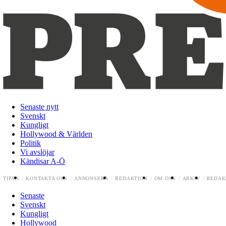
Senaste nytt
Svenskt
Kungligt
Hollywood & Världen
Politik
Vi avslöjar
Kändisar A-Ö
TIPSA
KONTAKTA OSS
ANNONSERA
REDAKTION
OM OSS
ARKIV
REDAK
Senaste
Svenskt
Kungligt
Hollywood