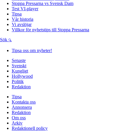
Stoppa Pressarna vs Svensk Dam
Test VI-player
Tipsa
Vår historia
Vi avslöjar
Villkor för nyhetstips till Stoppa Pressarna
Sök
Tipsa oss om nyheter!
Senaste
Svenskt
Kungligt
Hollywood
Politik
Redaktion
Tipsa
Kontakta oss
Annonsera
Redaktion
Om oss
Arkiv
Redaktionell policy