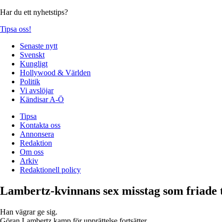
Har du ett nyhetstips?
Tipsa oss!
Senaste nytt
Svenskt
Kungligt
Hollywood & Världen
Politik
Vi avslöjar
Kändisar A-Ö
Tipsa
Kontakta oss
Annonsera
Redaktion
Om oss
Arkiv
Redaktionell policy
Lambertz-kvinnans sex misstag som friade 
Han vägrar ge sig.
Göran Lambertz kamp för upprättelse fortsätter.